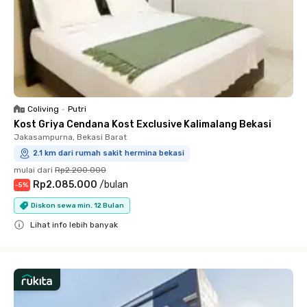
Coliving
•
Putri
Kost Griya Cendana Kost Exclusive Kalimalang Bekasi
Jakasampurna, Bekasi Barat
2.1 km dari rumah sakit hermina bekasi
mulai dari
Rp2.200.000
Rp2.085.000
/
bulan
-
5
%
Diskon sewa min. 12 Bulan
Lihat info lebih banyak
Close