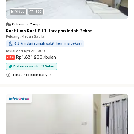
Video
360
Coliving
•
Campur
Kost Uma Kost PHB Harapan Indah Bekasi
Pejuang, Medan Satria
6.5 km dari rumah sakit hermina bekasi
mulai dari
Rp1.918.000
Rp1.681.200
/
bulan
-
12
%
Diskon sewa min. 12 Bulan
Lihat info lebih banyak
Close