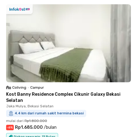
Coliving
•
Campur
Kost Banny Residence Complex Cikunir Galaxy Bekasi
Selatan
Jaka Mulya, Bekasi Selatan
4.4 km dari rumah sakit hermina bekasi
mulai dari
Rp1.800.000
Rp1.685.000
/
bulan
-
6
%
Diskon sewa min. 12 Bulan