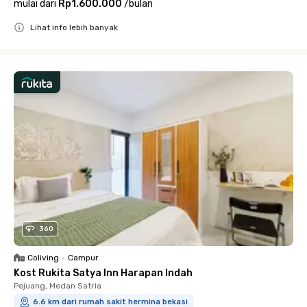
mulai dari
Rp1.600.000
/
bulan
Lihat info lebih banyak
Close
360
Coliving
•
Campur
Kost Rukita Satya Inn Harapan Indah
Pejuang, Medan Satria
6.6 km dari rumah sakit hermina bekasi