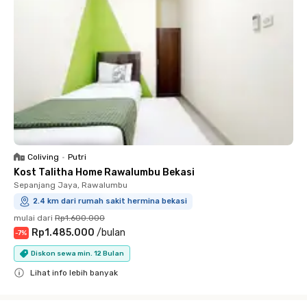
Coliving
•
Putri
Kost Talitha Home Rawalumbu Bekasi
Sepanjang Jaya, Rawalumbu
2.4 km dari rumah sakit hermina bekasi
mulai dari
Rp1.600.000
Rp1.485.000
/
bulan
-
7
%
Diskon sewa min. 12 Bulan
Lihat info lebih banyak
Close