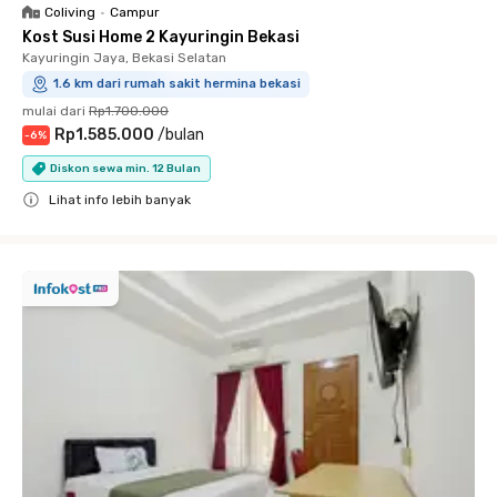
Coliving
•
Campur
Kost Susi Home 2 Kayuringin Bekasi
Kayuringin Jaya, Bekasi Selatan
1.6 km dari rumah sakit hermina bekasi
mulai dari
Rp1.700.000
Rp1.585.000
/
bulan
-
6
%
Diskon sewa min. 12 Bulan
Lihat info lebih banyak
Close