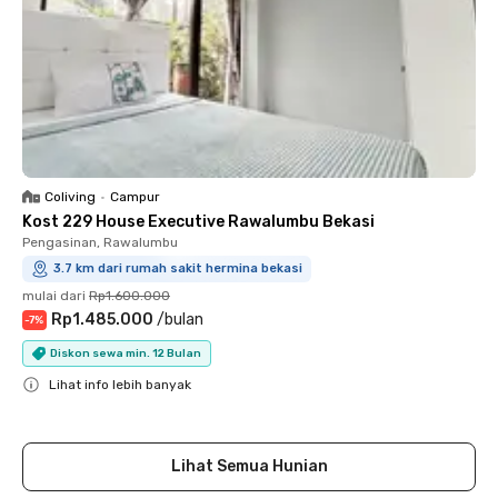
Coliving
•
Campur
Kost 229 House Executive Rawalumbu Bekasi
Pengasinan, Rawalumbu
3.7 km dari rumah sakit hermina bekasi
mulai dari
Rp1.600.000
Rp1.485.000
/
bulan
-
7
%
Diskon sewa min. 12 Bulan
Lihat info lebih banyak
Close
Lihat Semua Hunian