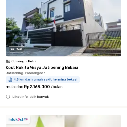
360
Coliving
•
Putri
Kost Rukita Wisya Jatibening Bekasi
Jatibening, Pondokgede
4.5 km dari rumah sakit hermina bekasi
mulai dari
Rp2.168.000
/
bulan
Lihat info lebih banyak
Close