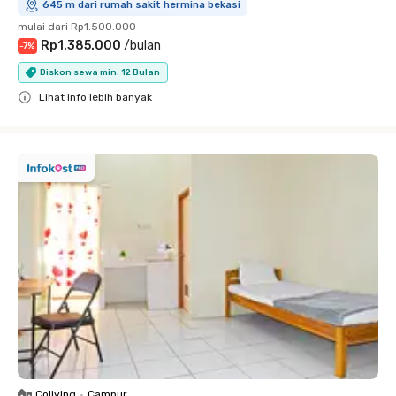
645 m dari rumah sakit hermina bekasi
mulai dari
Rp1.500.000
Rp1.385.000
/
bulan
-
7
%
Diskon sewa min. 12 Bulan
Lihat info lebih banyak
Close
Coliving
•
Campur