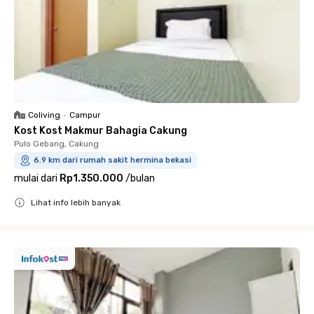
Coliving
•
Campur
Kost Kost Makmur Bahagia Cakung
Pulo Gebang, Cakung
6.9 km dari rumah sakit hermina bekasi
mulai dari
Rp1.350.000
/
bulan
Lihat info lebih banyak
Close