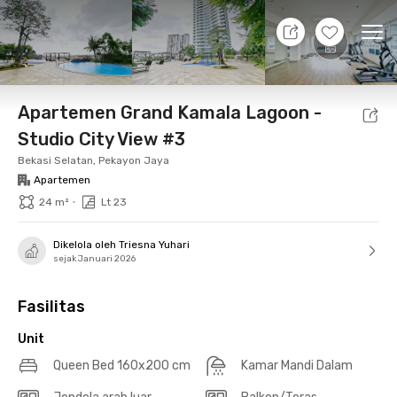
9 Agt 26 - Belum tahu
+
14
Ope
Foto
Fasilitas bersama
Lokasi
Aturan Tambahan
Apartemen Grand Kamala Lagoon -
Studio City View #3
Bekasi Selatan, Pekayon Jaya
Apartemen
•
24 m²
Lt 23
Dikelola oleh Triesna Yuhari
sejak Januari 2026
Fasilitas
Unit
Queen Bed 160x200 cm
Kamar Mandi Dalam