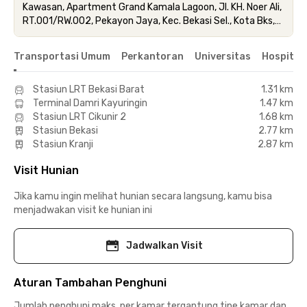
Kawasan, Apartment Grand Kamala Lagoon, Jl. KH. Noer Ali,
RT.001/RW.002, Pekayon Jaya, Kec. Bekasi Sel., Kota Bks,
Jawa Barat
Transportasi Umum
Perkantoran
Universitas
Hospital
Stasiun LRT Bekasi Barat
1.31 km
Terminal Damri Kayuringin
1.47 km
Stasiun LRT Cikunir 2
1.68 km
Stasiun Bekasi
2.77 km
Stasiun Kranji
2.87 km
Visit Hunian
Jika kamu ingin melihat hunian secara langsung, kamu bisa
menjadwakan visit ke hunian ini
Jadwalkan Visit
Aturan Tambahan Penghuni
Jumlah penghuni maks. per kamar tergantung tipe kamar dan