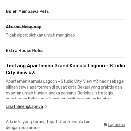
Boleh Membawa Pets
Aturan Menginap
Tidak diperbolehkan untuk menginap
Extra House Rules
Tentang Apartemen Grand Kamala Lagoon - Studio
City View #3
Apartemen Kamala Lagoon - Studio City View #3 hadir sebagai
pilihan sewa apartemen di pusat kota Bekasi yang praktis dan
nyaman untuk hunian jangka panjang. Berlokasi strategis,
apartemen Bekasi ini dilengkapi fasilitas gedung lengkap
seperti lobby, lift, area parkir, serta WiFi untuk menunjang
Lihat Selengkapnya
kebutuhan harian. Penghuni juga dapat menikmati berbagai
fasilitas bersama mulai dari swimming pool, business center,
Ada info yang kurang tepat atau kendala lain
coffee shop, minimarket, hingga laundry koin.
Laporkan
dengan hunian ini?