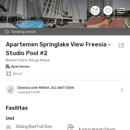
7 Agt 26 - Belum tahu
+
15
Ope
Foto
Fasilitas bersama
Lokasi
Aturan Tambahan
Sedang penuh
Apartemen Springlake View Freesia -
Studio Pool #2
Bekasi Utara, Marga Mulya
Apartemen
25 m²
Dikelola oleh MARIA JULIANTI DEWI
sejak April 2025
Fasilitas
Unit
Sliding Bed Full Size
Kamar Mandi Dalam