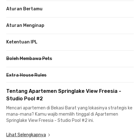
Aturan Bertamu
Aturan Menginap
Ketentuan IPL
Boleh Membawa Pets
Extra House Rules
Tentang Apartemen Springlake View Freesia -
Studio Pool #2
Mencari apartemen di Bekasi Barat yang lokasinya strategis ke
mana-mana? Kamu wajib memilih tinggal di Apartemen
Springlake View Freesia - Studio Pool #2 ini.
Lokasi apartemen ini hanya sekitar 7 menit saja dari Stasiun
Lihat Selengkapnya
Bekasi dan 10 menit dari Stasiun LRT Bekasi Barat. Harus