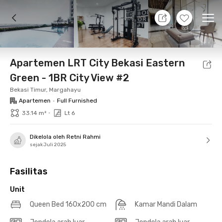
9 Agt 26 - Belum tahu
+
12
Ope
Foto
Fasilitas bersama
Lokasi
Aturan Tambahan
Apartemen LRT City Bekasi Eastern
Green - 1BR City View #2
Bekasi Timur, Margahayu
Apartemen
•
Full Furnished
•
33.14 m²
Lt 6
Dikelola oleh Retni Rahmi
sejak Juli 2025
Fasilitas
Unit
Queen Bed 160x200 cm
Kamar Mandi Dalam