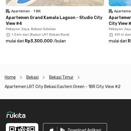
Avenue. Kalau butuh layanan kesehatan, ada Primaya Hospital
Bekasi Barat yang bisa kamu jangkau dalam 18 menit. Bahkan
Apartemen
•
1 BR
Aparteme
ke Bandara Halim pun cuma butuh waktu kurang dari 30 menit!
Apartemen Grand Kamala Lagoon - Studio City
Apartemen
View #4
City View 
Dengan lokasi strategis, fasilitas lengkap, dan kemudahan
Pekayon Jaya, Bekasi Selatan
Pekayon Jaya
akses ke mana-mana, Apartemen LRT City Bekasi Eastern
1.3 km dari Stasiun LRT Bekasi Barat
431 m dari
Green - 1BR City View #2 adalah pilihan tepat buat kamu yang
mulai dari
Rp3.300.000
/
bulan
mulai dari
R
cari hunian modern dan efisien di Bekasi. Yuk, booking unitnya
sekarang dan rasakan kenyamanannya langsung!
Home
Bekasi
Bekasi Timur
Apartemen LRT City Bekasi Eastern Green - 1BR City View #2
Footer
Download Aplikasi