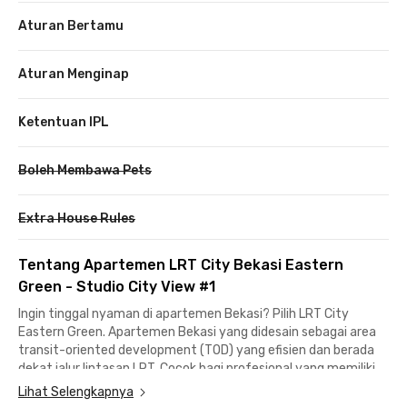
Aturan Bertamu
Aturan Menginap
Ketentuan IPL
Boleh Membawa Pets
Extra House Rules
Tentang Apartemen LRT City Bekasi Eastern
Green - Studio City View #1
Ingin tinggal nyaman di apartemen Bekasi? Pilih LRT City
Eastern Green. Apartemen Bekasi yang didesain sebagai area
transit-oriented development (TOD) yang efisien dan berada
dekat jalur lintasan LRT. Cocok bagi profesional yang memiliki
mobilitas tinggi dan ingin hemat waktu.
Lihat Selengkapnya