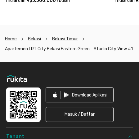
mulai dari
Rp3.300.000
/
bulan
mulai dari
R
Home
Bekasi
Bekasi Timur
Apartemen LRT City Bekasi Eastern Green - Studio City View #1
Footer
Download Aplikasi
Masuk / Daftar
Tenant