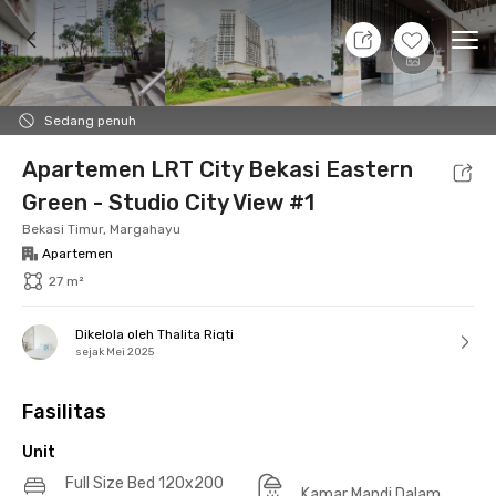
7 Agt 26 - Belum tahu
+
17
Ope
Foto
Fasilitas bersama
Lokasi
Aturan Tambahan
Sedang penuh
Apartemen LRT City Bekasi Eastern
Green - Studio City View #1
Bekasi Timur, Margahayu
Apartemen
27 m²
Dikelola oleh Thalita Riqti
sejak Mei 2025
Fasilitas
Unit
Full Size Bed 120x200
Kamar Mandi Dalam