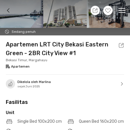
10 Agt 26 - Belum tahu
+
17
Ope
Foto
Fasilitas bersama
Lokasi
Aturan Tambahan
Sedang penuh
Apartemen LRT City Bekasi Eastern
Green - 2BR City View #1
Bekasi Timur, Margahayu
Apartemen
Dikelola oleh Marlina
sejak Juni 2025
Fasilitas
Unit
Single Bed 100x200 cm
Queen Bed 160x200 cm