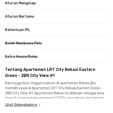
Aturan Menginap
Aturan Bertamu
Ketentuan IPL
Boleh Membawa Pets
Extra House Rules
Tentang Apartemen LRT City Bekasi Eastern
Green - 2BR City View #1
Kamu juga bisa tinggal nyaman di apartemen Bekasi jika
memilih sewa di Apartemen LRT City Bekasi Eastern Green -
2BR City View #1. Apartemen Bekasi ini didesain sebagai area
transit-oriented development (TOD) yang efisien dan berada
dekat jalur lintasan LRT. Cocok bagi profesional yang memiliki
Lihat Selengkapnya
mobilitas tinggi dan ingin hemat waktu.