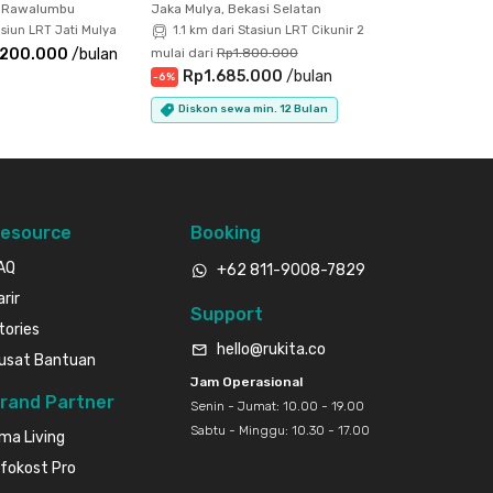
, Rawalumbu
Jaka Mulya, Bekasi Selatan
asiun LRT Jati Mulya
1.1 km dari Stasiun LRT Cikunir 2
.200.000
/
bulan
mulai dari
Rp1.800.000
Rp1.685.000
/
bulan
-
6
%
Diskon sewa min. 12 Bulan
esource
Booking
AQ
+62 811-9008-7829
arir
Support
tories
hello@rukita.co
usat Bantuan
Jam Operasional
rand Partner
Senin - Jumat: 10.00 - 19.00
Sabtu - Minggu: 10.30 - 17.00
ma Living
nfokost Pro