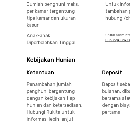
Jumlah penghuni maks.
Untuk info
per kamar tergantung
tambahan 
tipe kamar dan ukuran
hubungi/ch
kasur
Anak-anak
Untuk permint
Hubungi Tim K
Diperbolehkan Tinggal
Kebijakan Hunian
Ketentuan
Deposit
Penambahan jumlah
Deposit sebe
penghuni bergantung
bulanan, di
dengan kebijakan tiap
bersama ata
hunian dan ketersediaan.
dengan biay
Hubungi Rukita untuk
pertama
informasi lebih lanjut.