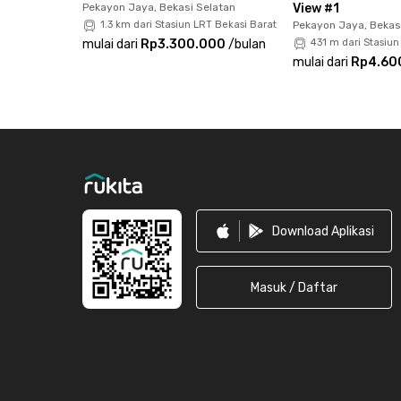
Pekayon Jaya, Bekasi Selatan
View #1
1.3 km dari Stasiun LRT Bekasi Barat
Pekayon Jaya, Bekas
mulai dari
Rp3.300.000
/
bulan
431 m dari Stasiun
mulai dari
Rp4.60
Footer
Download Aplikasi
Masuk / Daftar