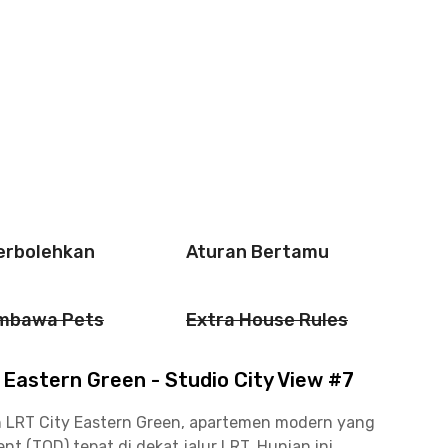
perbolehkan
Aturan Bertamu
mbawa Pets
Extra House Rules
Eastern Green - Studio City View #7
ih LRT City Eastern Green, apartemen modern yang
 (TOD) tepat di dekat jalur LRT. Hunian ini