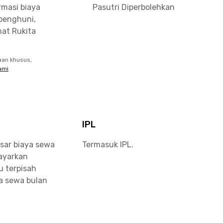
rmasi biaya
Pasutri Diperbolehkan
penghuni,
at Rukita
aan khusus,
ami
IPL
sar biaya sewa
Termasuk IPL.
bayarkan
u terpisah
a sewa bulan