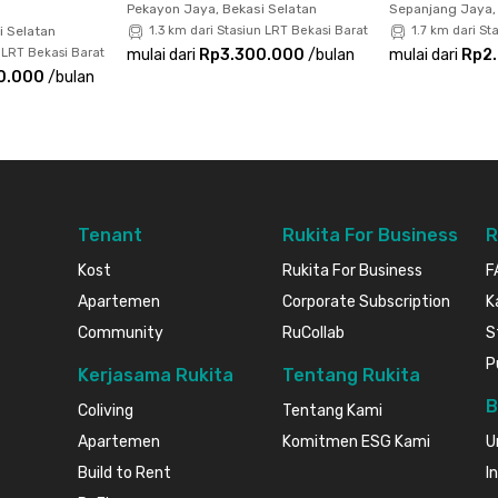
Pekayon Jaya, Bekasi Selatan
Sepanjang Jaya
i Selatan
1.3 km dari Stasiun LRT Bekasi Barat
1.7 km dari St
 LRT Bekasi Barat
mulai dari
Rp3.300.000
/
bulan
mulai dari
Rp2
0.000
/
bulan
Tenant
Rukita For Business
R
Kost
Rukita For Business
F
Apartemen
Corporate Subscription
K
Community
RuCollab
S
P
Kerjasama Rukita
Tentang Rukita
B
Coliving
Tentang Kami
Apartemen
Komitmen ESG Kami
U
Build to Rent
I