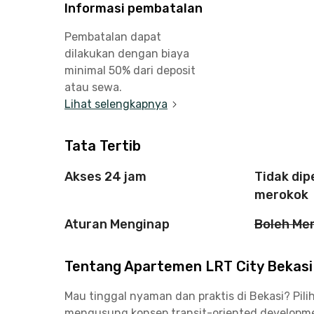
Informasi pembatalan
Pembatalan dapat
dilakukan dengan biaya
minimal 50% dari deposit
atau sewa.
Lihat selengkapnya
Tata Tertib
Akses 24 jam
Tidak di
merokok
Aturan Menginap
Boleh Me
Tentang Apartemen LRT City Bekasi 
Mau tinggal nyaman dan praktis di Bekasi? Pil
mengusung konsep transit-oriented development