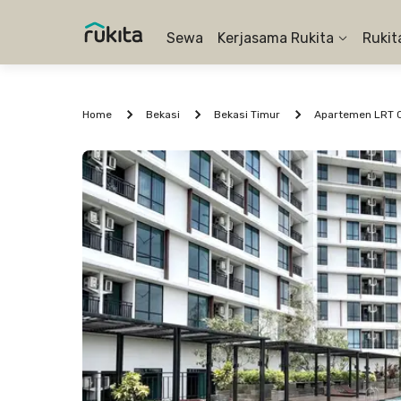
Sewa
Kerjasama Rukita
Rukit
Home
Bekasi
Bekasi Timur