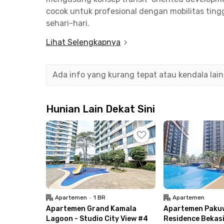
cocok untuk profesional dengan mobilitas tinggi
sehari-hari.
Lihat Selengkapnya
Apartemen Bekasi ini menghadirkan kenyamana
smart home system untuk mengatur perangkat 
keamanan juga lebih terjamin berkat pengguna
Ada info yang kurang tepat atau kendala lai
Lokasinya hanya 750 meter atau sekitar 4 menit
memiliki akses mudah ke Tol Bekasi Timur (±30 m
Hunian Lain Dekat Sini
Green Avenue (2 menit), Primaya Hospital Beka
Perdanakusuma (27 menit). Tinggal di LRT City
bersama Rukita, dan nikmati gaya hidup modern 
Apartemen
•
1 BR
Apartemen
Apartemen Grand Kamala
Apartemen Paku
Lagoon - Studio City View #4
Residence Bekasi