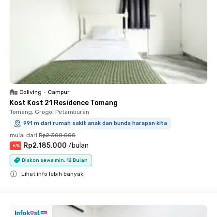
Coliving
•
Campur
Kost Kost 21 Residence Tomang
Tomang, Grogol Petamburan
991 m dari rumah sakit anak dan bunda harapan kita
mulai dari
Rp2.300.000
Rp2.185.000
/
bulan
-
5
%
Diskon sewa min. 12 Bulan
Lihat info lebih banyak
Close