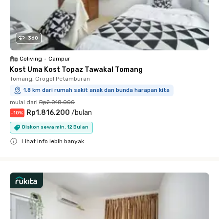
360
Coliving
•
Campur
Kost Uma Kost Topaz Tawakal Tomang
Tomang, Grogol Petamburan
1.8 km dari rumah sakit anak dan bunda harapan kita
mulai dari
Rp2.018.000
Rp1.816.200
/
bulan
-
10
%
Diskon sewa min. 12 Bulan
Lihat info lebih banyak
Close