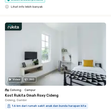
Lihat info lebih banyak
Close
Video
360
Coliving
•
Campur
Kost Rukita Omah Roxy Cideng
Cideng, Gambir
1.6 km dari rumah sakit anak dan bunda harapan kita