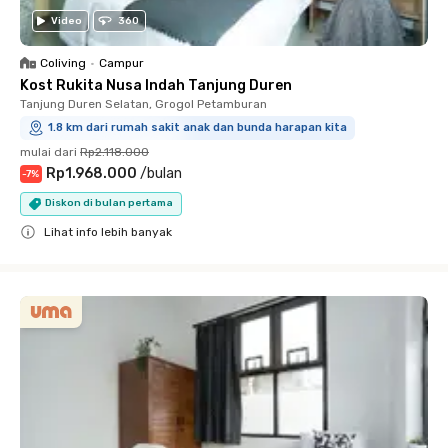
Video
360
Coliving
•
Campur
Kost Rukita Nusa Indah Tanjung Duren
Tanjung Duren Selatan, Grogol Petamburan
1.8 km dari rumah sakit anak dan bunda harapan kita
mulai dari
Rp2.118.000
Rp1.968.000
/
bulan
-
7
%
Diskon di bulan pertama
Lihat info lebih banyak
Close