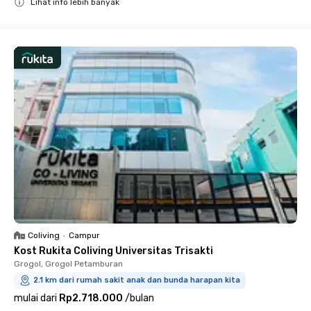
Lihat info lebih banyak
Close
Coliving
•
Campur
Kost Rukita Coliving Universitas Trisakti
Grogol, Grogol Petamburan
2.1 km dari rumah sakit anak dan bunda harapan kita
mulai dari
Rp2.718.000
/
bulan