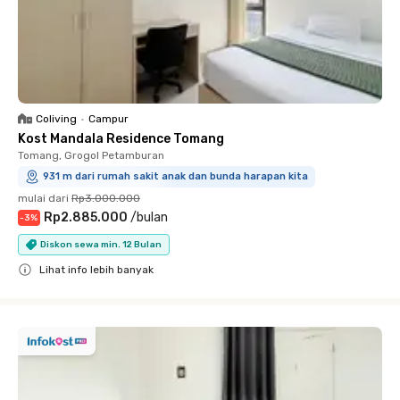
Coliving
•
Campur
Kost Mandala Residence Tomang
Tomang, Grogol Petamburan
931 m dari rumah sakit anak dan bunda harapan kita
mulai dari
Rp3.000.000
Rp2.885.000
/
bulan
-
3
%
Diskon sewa min. 12 Bulan
Lihat info lebih banyak
Close