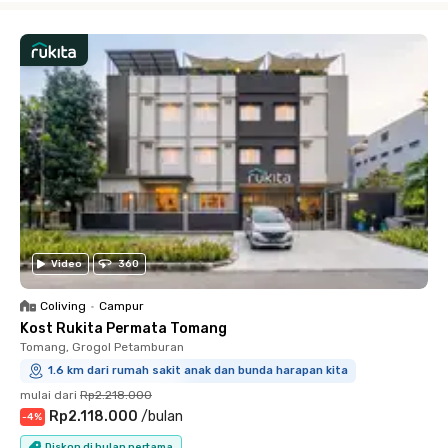
Video
360
Coliving
•
Campur
Kost Rukita Permata Tomang
Tomang, Grogol Petamburan
1.6 km dari rumah sakit anak dan bunda harapan kita
mulai dari
Rp2.218.000
Rp2.118.000
/
bulan
-
4
%
Diskon di bulan pertama