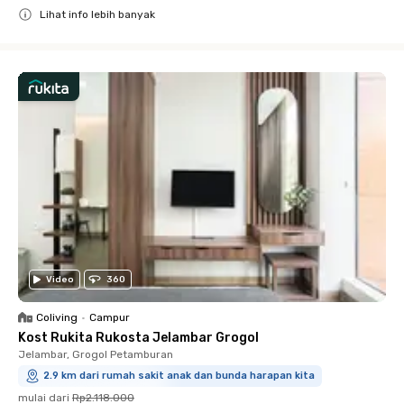
Lihat info lebih banyak
Close
Video
360
Coliving
•
Campur
Kost Rukita Rukosta Jelambar Grogol
Jelambar, Grogol Petamburan
2.9 km dari rumah sakit anak dan bunda harapan kita
mulai dari
Rp2.118.000