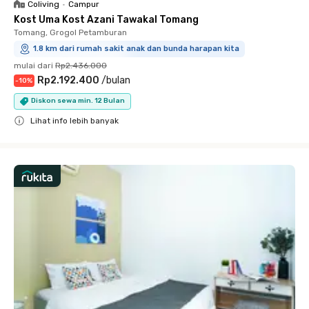
Coliving
•
Campur
Kost Uma Kost Azani Tawakal Tomang
Tomang, Grogol Petamburan
1.8 km dari rumah sakit anak dan bunda harapan kita
mulai dari
Rp2.436.000
Rp2.192.400
/
bulan
-
10
%
Diskon sewa min. 12 Bulan
Lihat info lebih banyak
Close