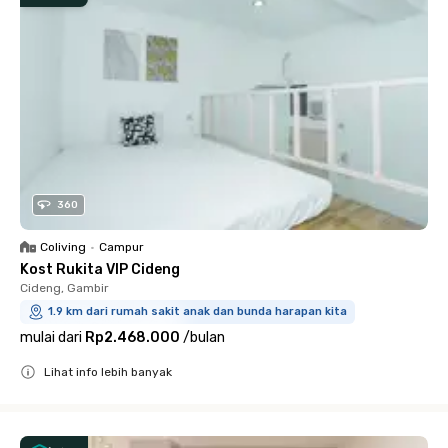
360
Coliving
•
Campur
Kost Rukita VIP Cideng
Cideng, Gambir
1.9 km dari rumah sakit anak dan bunda harapan kita
mulai dari
Rp2.468.000
/
bulan
Lihat info lebih banyak
Close