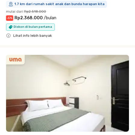
1.7 km dari rumah sakit anak dan bunda harapan kita
mulai dari
Rp2.518.000
Rp2.368.000
/
bulan
-
5
%
Diskon di bulan pertama
Lihat info lebih banyak
Close