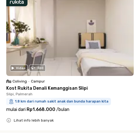
Video
360
Coliving
•
Campur
Kost Rukita Denali Kemanggisan Slipi
Slipi, Palmerah
1.8 km dari rumah sakit anak dan bunda harapan kita
mulai dari
Rp1.668.000
/
bulan
Lihat info lebih banyak
Close