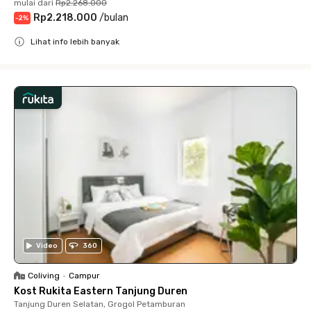
mulai dari
Rp2.268.000
Rp2.218.000
/
bulan
-
2
%
Lihat info lebih banyak
Close
Video
360
Coliving
•
Campur
Kost Rukita Eastern Tanjung Duren
Tanjung Duren Selatan, Grogol Petamburan