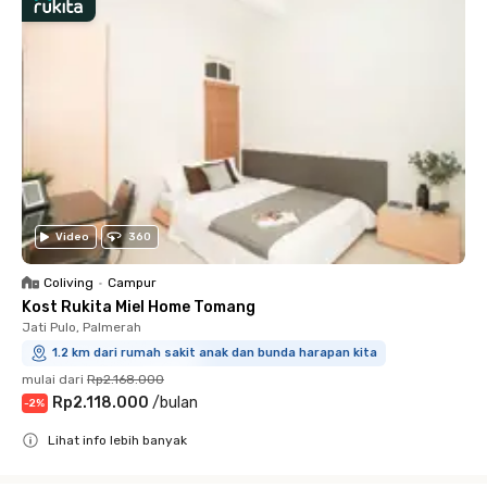
Video
360
Coliving
•
Campur
Kost Rukita Miel Home Tomang
Jati Pulo, Palmerah
1.2 km dari rumah sakit anak dan bunda harapan kita
mulai dari
Rp2.168.000
Rp2.118.000
/
bulan
-
2
%
Lihat info lebih banyak
Close