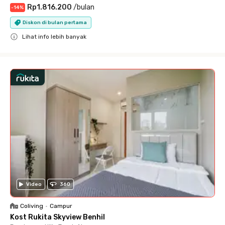
Rp1.816.200
/
bulan
-
14
%
Diskon di bulan pertama
Lihat info lebih banyak
Close
Video
360
Coliving
•
Campur
Kost Rukita Skyview Benhil