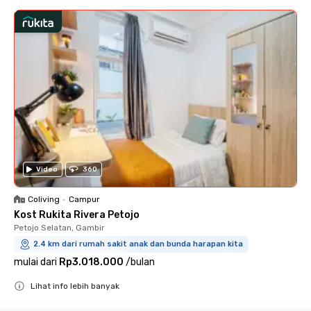
Video
360
Coliving
•
Campur
Kost Rukita Rivera Petojo
Petojo Selatan, Gambir
2.4 km dari rumah sakit anak dan bunda harapan kita
mulai dari
Rp3.018.000
/
bulan
Lihat info lebih banyak
Close