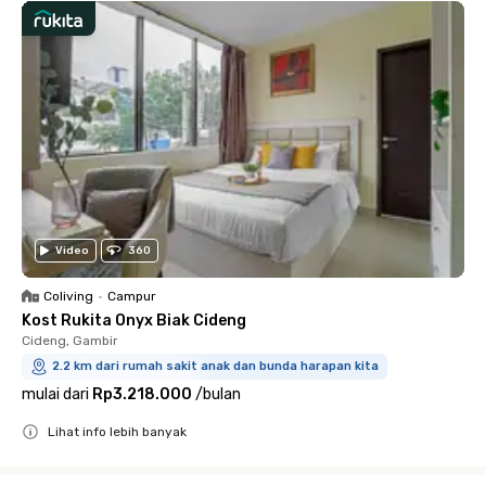
Video
360
Coliving
•
Campur
Kost Rukita Onyx Biak Cideng
Cideng, Gambir
2.2 km dari rumah sakit anak dan bunda harapan kita
mulai dari
Rp3.218.000
/
bulan
Lihat info lebih banyak
Close