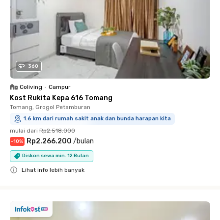
360
Coliving
•
Campur
Kost Rukita Kepa 616 Tomang
Tomang, Grogol Petamburan
1.6 km dari rumah sakit anak dan bunda harapan kita
mulai dari
Rp2.518.000
Rp2.266.200
/
bulan
-
10
%
Diskon sewa min. 12 Bulan
Lihat info lebih banyak
Close