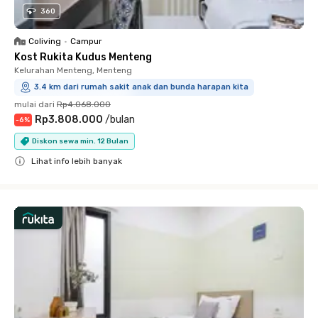
360
Coliving
•
Campur
Kost Rukita Kudus Menteng
Kelurahan Menteng, Menteng
3.4 km dari rumah sakit anak dan bunda harapan kita
mulai dari
Rp4.068.000
Rp3.808.000
/
bulan
-
6
%
Diskon sewa min. 12 Bulan
Lihat info lebih banyak
Close