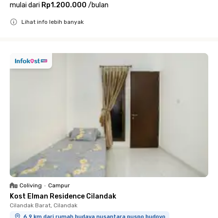
mulai dari
Rp1.200.000
/
bulan
Lihat info lebih banyak
Close
Coliving
•
Campur
Kost Elman Residence Cilandak
Cilandak Barat, Cilandak
6.9 km dari rumah budaya nusantara puspo budoyo