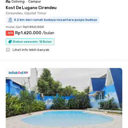
Coliving
•
Campur
Kost De Lugano Cirendeu
Cireundeu, Ciputat Timur
4.2 km dari rumah budaya nusantara puspo budoyo
mulai dari
Rp1.850.000
Rp1.620.000
/
bulan
-
12
%
Diskon sewa min. 12 Bulan
Lihat info lebih banyak
Close