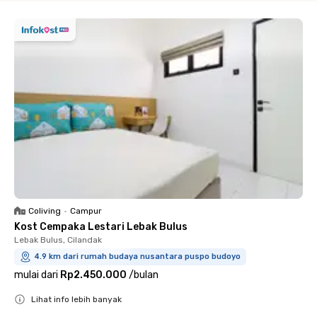
Coliving
•
Campur
Kost Cempaka Lestari Lebak Bulus
Lebak Bulus, Cilandak
4.9 km dari rumah budaya nusantara puspo budoyo
mulai dari
Rp2.450.000
/
bulan
Lihat info lebih banyak
Close