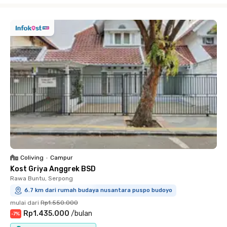
Coliving
•
Campur
Kost Griya Anggrek BSD
Rawa Buntu, Serpong
6.7 km dari rumah budaya nusantara puspo budoyo
mulai dari
Rp1.550.000
Rp1.435.000
/
bulan
-
7
%