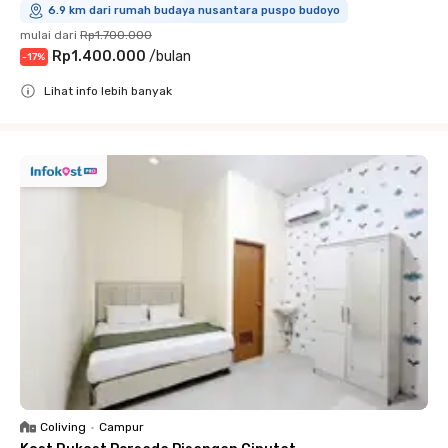
6.9 km dari rumah budaya nusantara puspo budoyo
mulai dari
Rp1.700.000
Rp1.400.000
/
bulan
-
17
%
Lihat info lebih banyak
Close
Coliving
•
Campur