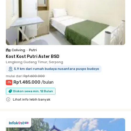
Coliving
•
Putri
Kost Kost Putri Aster BSD
Lengkong Gudang Timur, Serpong
5.9 km dari rumah budaya nusantara puspo budoyo
mulai dari
Rp1.600.000
Rp1.485.000
/
bulan
-
7
%
Diskon sewa min. 12 Bulan
Lihat info lebih banyak
Close