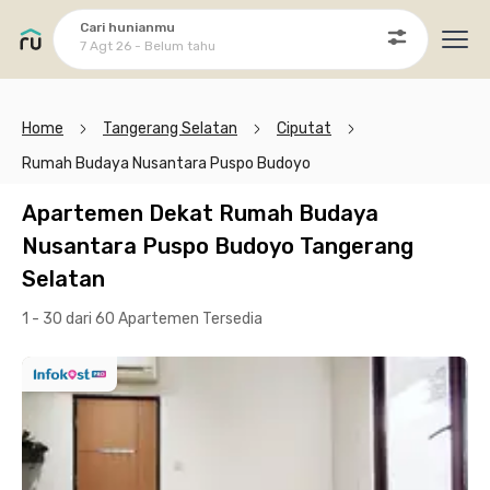
Cari hunianmu
7 Agt 26 - Belum tahu
Ope
Home
Tangerang Selatan
Ciputat
Rumah Budaya Nusantara Puspo Budoyo
Apartemen Dekat Rumah Budaya
Nusantara Puspo Budoyo Tangerang
Selatan
1 - 30 dari 60 Apartemen
Tersedia