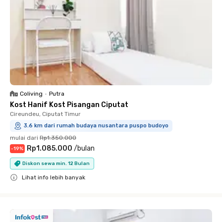
Coliving
•
Putra
Kost Hanif Kost Pisangan Ciputat
Cireundeu, Ciputat Timur
3.6 km dari rumah budaya nusantara puspo budoyo
mulai dari
Rp1.350.000
Rp1.085.000
/
bulan
-
19
%
Diskon sewa min. 12 Bulan
Lihat info lebih banyak
Close