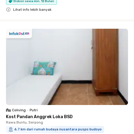
Diskon sewa min. 12 Bulan
Lihat info lebih banyak
Close
Coliving
•
Putri
Kost Pandan Anggrek Loka BSD
Rawa Buntu, Serpong
6.7 km dari rumah budaya nusantara puspo budoyo