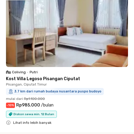
Coliving
•
Putri
Kost Villa Legoso Pisangan Ciputat
Pisangan, Ciputat Timur
3.7 km dari rumah budaya nusantara puspo budoyo
mulai dari
Rp1.100.000
Rp985.000
/
bulan
-
10
%
Diskon sewa min. 12 Bulan
Lihat info lebih banyak
Close