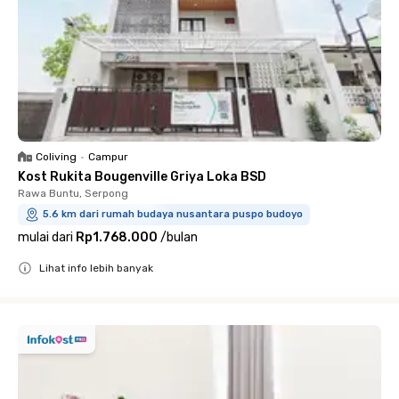
Coliving
•
Campur
Kost Rukita Bougenville Griya Loka BSD
Rawa Buntu, Serpong
5.6 km dari rumah budaya nusantara puspo budoyo
mulai dari
Rp1.768.000
/
bulan
Lihat info lebih banyak
Close