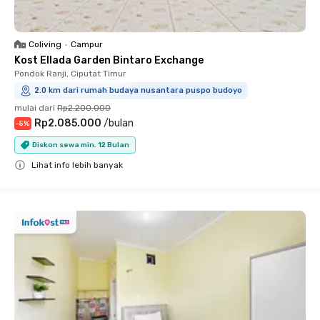
Coliving
•
Campur
Kost Ellada Garden Bintaro Exchange
Pondok Ranji, Ciputat Timur
2.0 km dari rumah budaya nusantara puspo budoyo
mulai dari
Rp2.200.000
Rp2.085.000
/
bulan
-
5
%
Diskon sewa min. 12 Bulan
Lihat info lebih banyak
Close