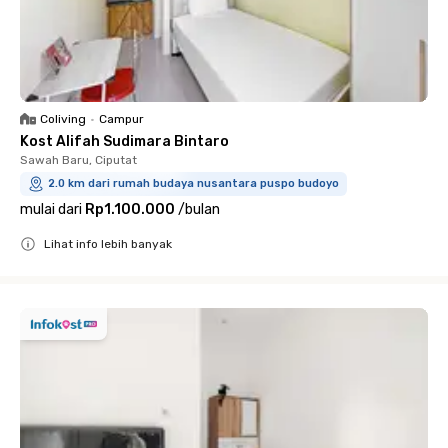
Coliving
•
Campur
Kost Alifah Sudimara Bintaro
Sawah Baru, Ciputat
2.0 km dari rumah budaya nusantara puspo budoyo
mulai dari
Rp1.100.000
/
bulan
Lihat info lebih banyak
Close