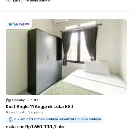
Lihat info lebih banyak
Close
Coliving
•
Putra
Kost Anglo 11 Anggrek Loka BSD
Rawa Buntu, Serpong
6.7 km dari rumah budaya nusantara puspo budoyo
mulai dari
Rp1.650.000
/
bulan