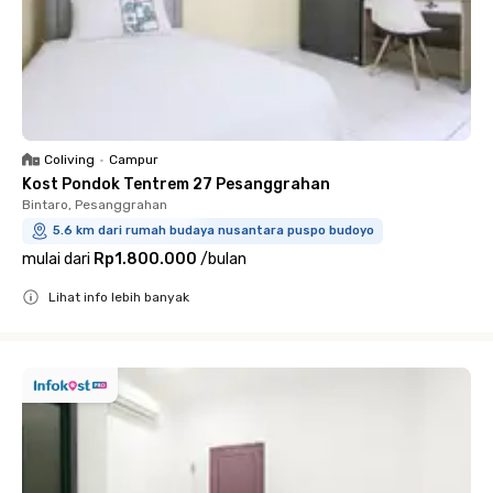
Coliving
•
Campur
Kost Pondok Tentrem 27 Pesanggrahan
Bintaro, Pesanggrahan
5.6 km dari rumah budaya nusantara puspo budoyo
mulai dari
Rp1.800.000
/
bulan
Lihat info lebih banyak
Close