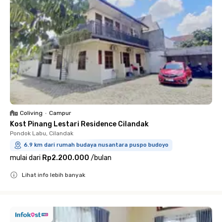
Coliving
•
Campur
Kost Pinang Lestari Residence Cilandak
Pondok Labu, Cilandak
6.9 km dari rumah budaya nusantara puspo budoyo
mulai dari
Rp2.200.000
/
bulan
Lihat info lebih banyak
Close