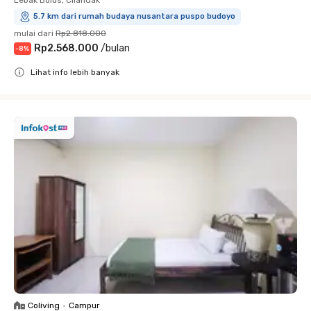
Lebak Bulus, Cilandak
5.7 km dari rumah budaya nusantara puspo budoyo
mulai dari
Rp2.818.000
Rp2.568.000
/
bulan
-
8
%
Lihat info lebih banyak
Close
Coliving
•
Campur