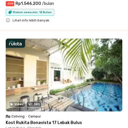
Rp1.546.200
/
bulan
-
10
%
Diskon sewa min. 12 Bulan
Lihat info lebih banyak
Close
Video
360
Coliving
•
Campur
Kost Rukita Bonavista 17 Lebak Bulus