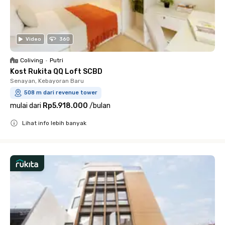
Video
360
Coliving
•
Putri
Kost Rukita QQ Loft SCBD
Senayan, Kebayoran Baru
508 m dari revenue tower
mulai dari
Rp5.918.000
/
bulan
Lihat info lebih banyak
Close