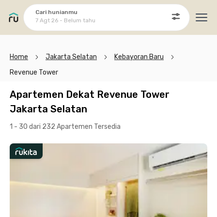
Cari hunianmu
7 Agt 26 - Belum tahu
Ope
Home
Jakarta Selatan
Kebayoran Baru
Revenue Tower
Apartemen Dekat Revenue Tower
Jakarta Selatan
1 - 30 dari 232 Apartemen
Tersedia