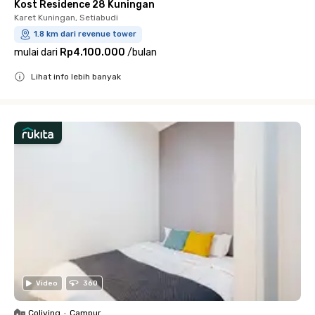
Kost Residence 28 Kuningan
Karet Kuningan, Setiabudi
1.8 km dari revenue tower
mulai dari
Rp4.100.000
/
bulan
Lihat info lebih banyak
Close
Video
360
Coliving
•
Campur