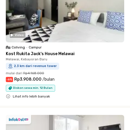
Video
Coliving
•
Campur
Kost Rukita Jack's House Melawai
Melawai, Kebayoran Baru
2.3 km dari revenue tower
mulai dari
Rp4.168.000
Rp3.908.000
/
bulan
-
6
%
Diskon sewa min. 12 Bulan
Lihat info lebih banyak
Close