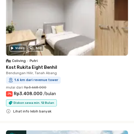
Video
360
Coliving
•
Putri
Kost Rukita Eight Benhil
Bendungan Hilir, Tanah Abang
1.6 km dari revenue tower
mulai dari
Rp3.668.000
Rp3.408.000
/
bulan
-
7
%
Diskon sewa min. 12 Bulan
Lihat info lebih banyak
Close