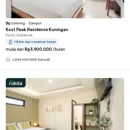
Coliving
•
Campur
Kost Peak Residence Kuningan
Karet, Setiabudi
1.8 km dari revenue tower
mulai dari
Rp3.900.000
/
bulan
Lihat info lebih banyak
Close