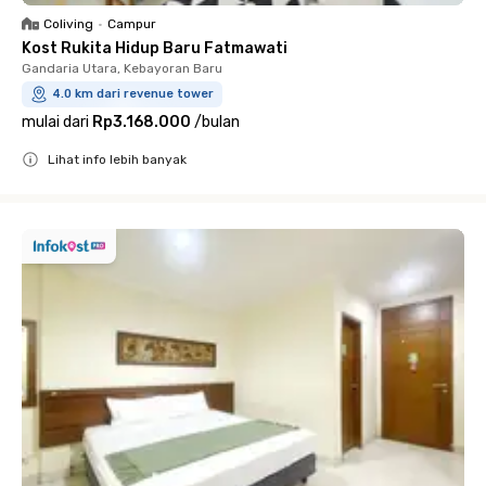
Coliving
•
Campur
Kost Rukita Hidup Baru Fatmawati
Gandaria Utara, Kebayoran Baru
4.0 km dari revenue tower
mulai dari
Rp3.168.000
/
bulan
Lihat info lebih banyak
Close