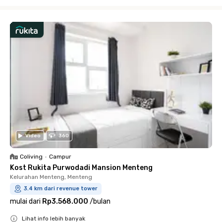
Close
Video
360
Coliving
•
Campur
Kost Rukita Purwodadi Mansion Menteng
Kelurahan Menteng, Menteng
3.4 km dari revenue tower
mulai dari
Rp3.568.000
/
bulan
Lihat info lebih banyak