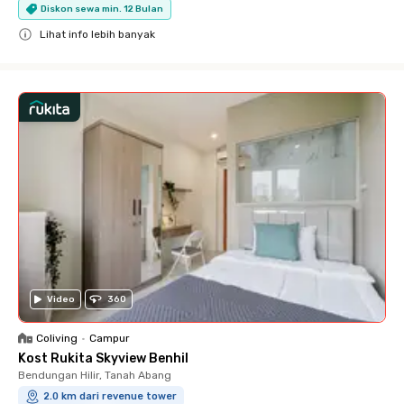
Diskon sewa min. 12 Bulan
Lihat info lebih banyak
Close
Video
360
Coliving
•
Campur
Kost Rukita Skyview Benhil
Bendungan Hilir, Tanah Abang
2.0 km dari revenue tower