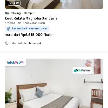
360
Coliving
•
Campur
Kost Rukita Magnolia Gandaria
Kramat Pela, Kebayoran Baru
2.6 km dari revenue tower
mulai dari
Rp6.618.000
/
bulan
Lihat info lebih banyak
Close