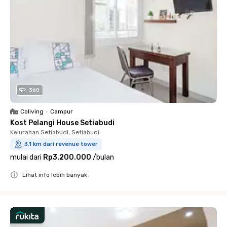
360
Coliving
•
Campur
Kost Pelangi House Setiabudi
Kelurahan Setiabudi, Setiabudi
3.1 km dari revenue tower
mulai dari
Rp3.200.000
/
bulan
Lihat info lebih banyak
Close