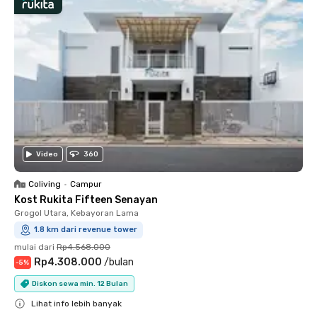
Video
360
Coliving
•
Campur
Kost Rukita Fifteen Senayan
Grogol Utara, Kebayoran Lama
1.8 km dari revenue tower
mulai dari
Rp4.568.000
Rp4.308.000
/
bulan
-
5
%
Diskon sewa min. 12 Bulan
Lihat info lebih banyak