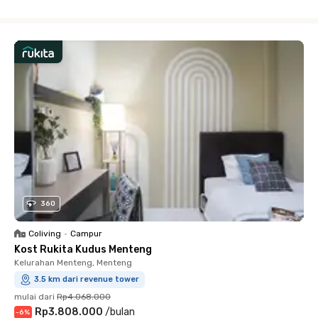
Close
360
Coliving
•
Campur
Kost Rukita Kudus Menteng
Kelurahan Menteng, Menteng
3.5 km dari revenue tower
mulai dari
Rp4.068.000
Rp3.808.000
/
bulan
-
6
%