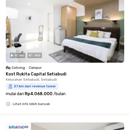
Video
360
Coliving
•
Campur
Kost Rukita Capital Setiabudi
Kelurahan Setiabudi, Setiabudi
3.1 km dari revenue tower
mulai dari
Rp4.068.000
/
bulan
Lihat info lebih banyak
Close