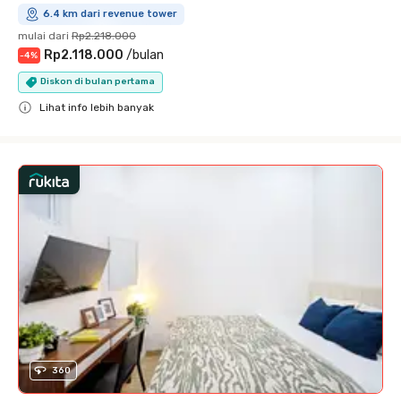
6.4 km dari revenue tower
mulai dari
Rp2.218.000
Rp2.118.000
/
bulan
-
4
%
Diskon di bulan pertama
Lihat info lebih banyak
Close
360