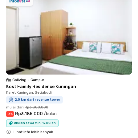
Coliving
•
Campur
Kost Family Residence Kuningan
Karet Kuningan, Setiabudi
2.0 km dari revenue tower
mulai dari
Rp3.300.000
Rp3.185.000
/
bulan
-
3
%
Diskon sewa min. 12 Bulan
Lihat info lebih banyak