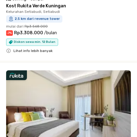
Kost Rukita Verde Kuningan
Kelurahan Setiabudi, Setiabudi
2.5 km dari revenue tower
mulai dari
Rp3.568.000
Rp3.308.000
/
bulan
-
7
%
Diskon sewa min. 12 Bulan
Lihat info lebih banyak
Close