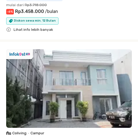
mulai dari
Rp3.718.000
Rp3.458.000
/
bulan
-
6
%
Diskon sewa min. 12 Bulan
Lihat info lebih banyak
Close
Coliving
•
Campur