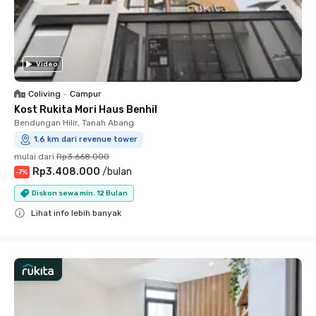
Video
Coliving
•
Campur
Kost Rukita Mori Haus Benhil
Bendungan Hilir, Tanah Abang
1.6 km dari revenue tower
mulai dari
Rp3.668.000
Rp3.408.000
/
bulan
-
7
%
Diskon sewa min. 12 Bulan
Lihat info lebih banyak
Close