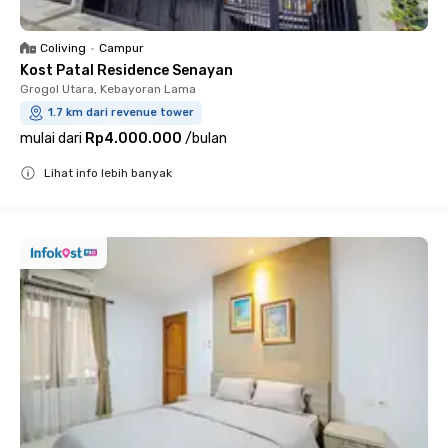
Coliving
•
Campur
Kost Patal Residence Senayan
Grogol Utara, Kebayoran Lama
1.7 km dari revenue tower
mulai dari
Rp4.000.000
/
bulan
Lihat info lebih banyak
Close