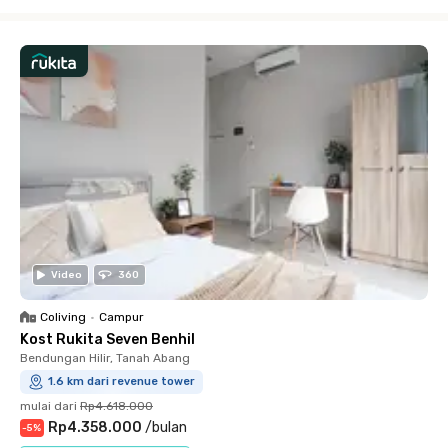
Close
Video
360
Coliving
•
Campur
Kost Rukita Seven Benhil
Bendungan Hilir, Tanah Abang
1.6 km dari revenue tower
mulai dari
Rp4.618.000
Rp4.358.000
/
bulan
-
5
%