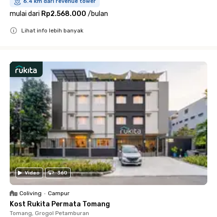
6.4 km dari revenue tower
mulai dari
Rp2.568.000
/
bulan
Lihat info lebih banyak
Close
Video
360
Coliving
•
Campur
Kost Rukita Permata Tomang
Tomang, Grogol Petamburan