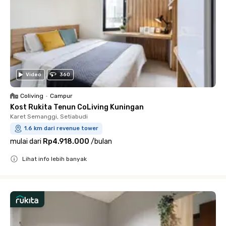
Video
360
Coliving
•
Campur
Kost Rukita Tenun CoLiving Kuningan
Karet Semanggi, Setiabudi
1.6 km dari revenue tower
mulai dari
Rp4.918.000
/
bulan
Lihat info lebih banyak
Close