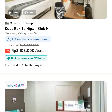
Video
360
Coliving
•
Campur
Kost Rukita Nipah Blok M
Melawai, Kebayoran Baru
2.2 km dari revenue tower
mulai dari
Rp3.368.000
Rp3.108.000
/
bulan
-
7
%
Diskon sewa min. 12 Bulan
Lihat info lebih banyak
Close