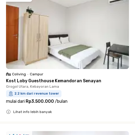
Coliving
•
Campur
Kost Loby Guesthouse Kemandoran Senayan
Grogol Utara, Kebayoran Lama
2.2 km dari revenue tower
mulai dari
Rp3.500.000
/
bulan
Lihat info lebih banyak
Close