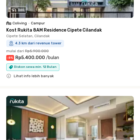
360
Coliving
•
Campur
Kost Rukita 8AM Residence Cipete Cilandak
Cipete Selatan, Cilandak
4.3 km dari revenue tower
mulai dari
Rp5.900.000
Rp5.400.000
/
bulan
-
8
%
Diskon sewa min. 12 Bulan
Lihat info lebih banyak
Close