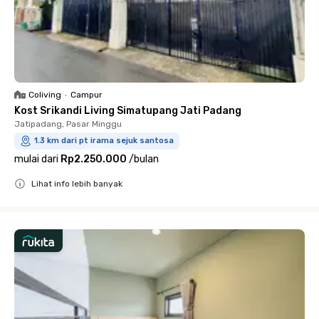
Coliving
•
Campur
Kost Srikandi Living Simatupang Jati Padang
Jatipadang, Pasar Minggu
1.3 km dari pt irama sejuk santosa
mulai dari
Rp2.250.000
/
bulan
Lihat info lebih banyak
Close