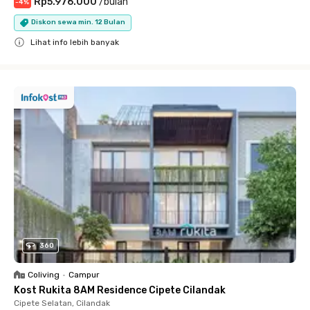
Rp5.976.000
/
bulan
-
4
%
Diskon sewa min. 12 Bulan
Lihat info lebih banyak
Close
360
Coliving
•
Campur
Kost Rukita 8AM Residence Cipete Cilandak
Cipete Selatan, Cilandak