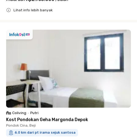
Lihat info lebih banyak
Close
Coliving
•
Putri
Kost Pondokan Geha Margonda Depok
Pondok Cina, Beji
6.0 km dari pt irama sejuk santosa