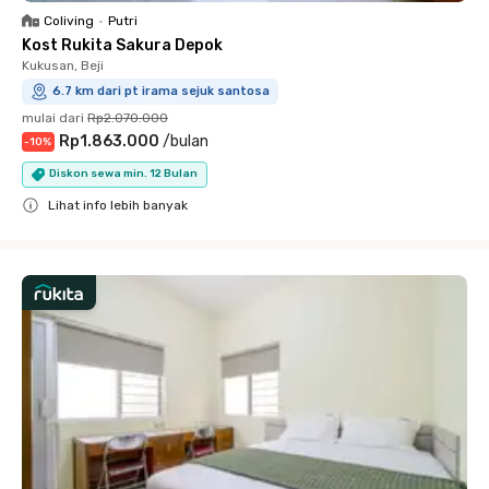
Coliving
•
Putri
Kost Rukita Sakura Depok
Kukusan, Beji
6.7 km dari pt irama sejuk santosa
mulai dari
Rp2.070.000
Rp1.863.000
/
bulan
-
10
%
Diskon sewa min. 12 Bulan
Lihat info lebih banyak
Close