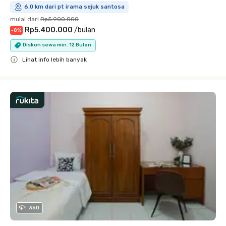
6.0 km dari pt irama sejuk santosa
mulai dari
Rp5.900.000
Rp5.400.000
/
bulan
-
8
%
Diskon sewa min. 12 Bulan
Lihat info lebih banyak
Close
360