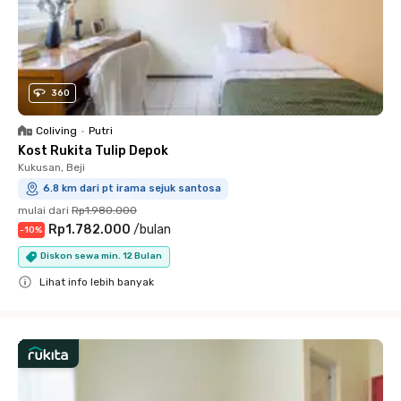
360
Coliving
•
Putri
Kost Rukita Tulip Depok
Kukusan, Beji
6.8 km dari pt irama sejuk santosa
mulai dari
Rp1.980.000
Rp1.782.000
/
bulan
-
10
%
Diskon sewa min. 12 Bulan
Lihat info lebih banyak
Close