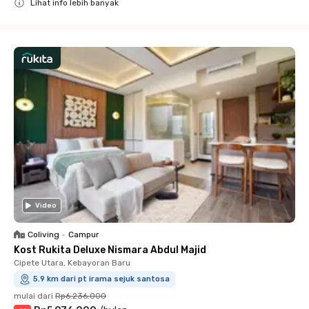
Lihat info lebih banyak
Close
Video
Coliving
•
Campur
Kost Rukita Deluxe Nismara Abdul Majid
Cipete Utara, Kebayoran Baru
5.9 km dari pt irama sejuk santosa
mulai dari
Rp6.236.000