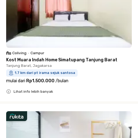
Coliving
•
Campur
Kost Muara Indah Home Simatupang Tanjung Barat
Tanjung Barat, Jagakarsa
1.7 km dari pt irama sejuk santosa
mulai dari
Rp1.500.000
/
bulan
Lihat info lebih banyak
Close