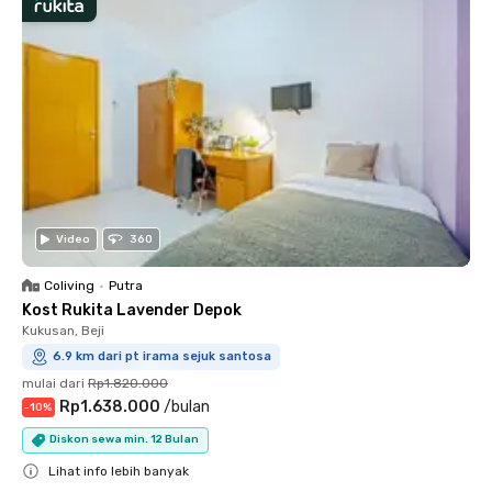
Video
360
Coliving
•
Putra
Kost Rukita Lavender Depok
Kukusan, Beji
6.9 km dari pt irama sejuk santosa
mulai dari
Rp1.820.000
Rp1.638.000
/
bulan
-
10
%
Diskon sewa min. 12 Bulan
Lihat info lebih banyak