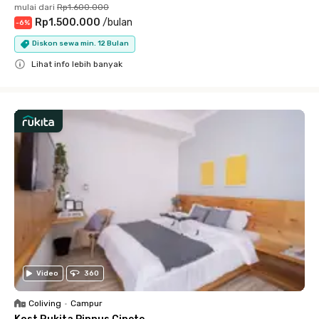
mulai dari
Rp1.600.000
Rp1.500.000
/
bulan
-
6
%
Diskon sewa min. 12 Bulan
Lihat info lebih banyak
Close
Video
360
Coliving
•
Campur