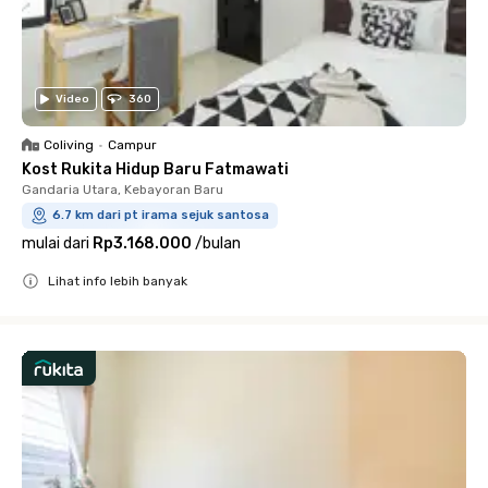
Video
360
Coliving
•
Campur
Kost Rukita Hidup Baru Fatmawati
Gandaria Utara, Kebayoran Baru
6.7 km dari pt irama sejuk santosa
mulai dari
Rp3.168.000
/
bulan
Lihat info lebih banyak
Close