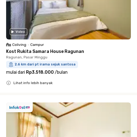
Video
Coliving
•
Campur
Kost Rukita Samara House Ragunan
Ragunan, Pasar Minggu
2.6 km dari pt irama sejuk santosa
mulai dari
Rp3.518.000
/
bulan
Lihat info lebih banyak
Close