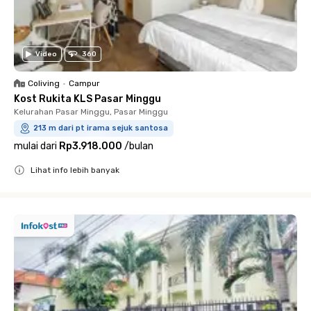
Video
360
Coliving
•
Campur
Kost Rukita KLS Pasar Minggu
Kelurahan Pasar Minggu, Pasar Minggu
213 m dari pt irama sejuk santosa
mulai dari
Rp3.918.000
/
bulan
Lihat info lebih banyak
Close