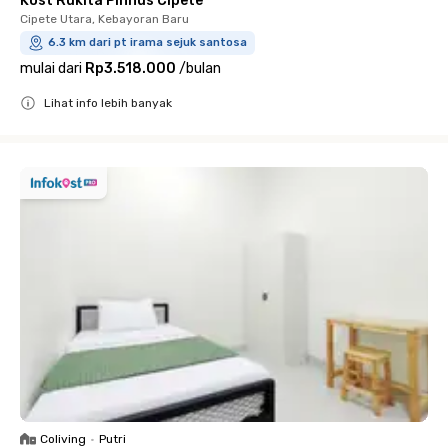
Kost Rukita Pinnus Cipete
Cipete Utara, Kebayoran Baru
6.3 km dari pt irama sejuk santosa
mulai dari
Rp3.518.000
/
bulan
Lihat info lebih banyak
Close
Coliving
•
Putri