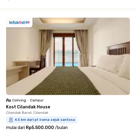
Close
Coliving
•
Campur
Kost Cilandak House
Cilandak Barat, Cilandak
4.5 km dari pt irama sejuk santosa
mulai dari
Rp5.500.000
/
bulan