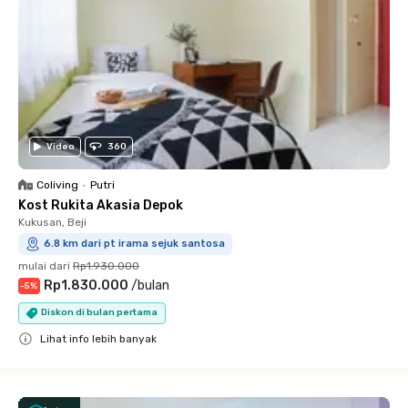
Video
360
Coliving
•
Putri
Kost Rukita Akasia Depok
Kukusan, Beji
6.8 km dari pt irama sejuk santosa
mulai dari
Rp1.930.000
Rp1.830.000
/
bulan
-
5
%
Diskon di bulan pertama
Lihat info lebih banyak
Close