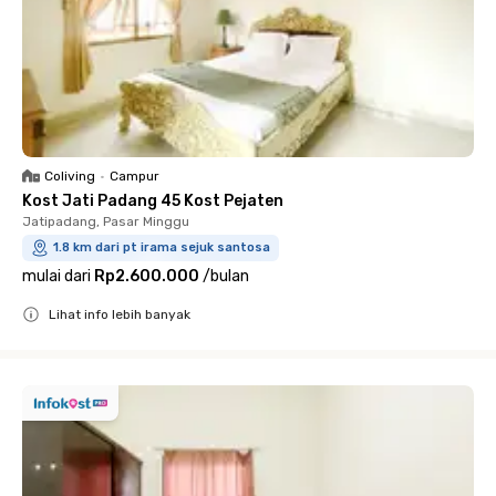
Coliving
•
Campur
Kost Jati Padang 45 Kost Pejaten
Jatipadang, Pasar Minggu
1.8 km dari pt irama sejuk santosa
mulai dari
Rp2.600.000
/
bulan
Lihat info lebih banyak
Close