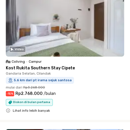
Video
Coliving
•
Campur
Kost Rukita Southern Stay Cipete
Gandaria Selatan, Cilandak
5.6 km dari pt irama sejuk santosa
mulai dari
Rp3.268.000
Rp2.768.000
/
bulan
-
15
%
Diskon di bulan pertama
Lihat info lebih banyak
Close