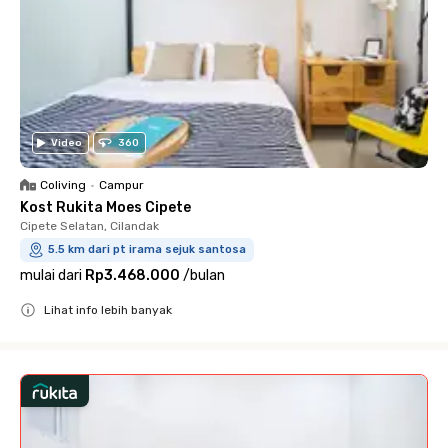
Video
360
Coliving
•
Campur
Kost Rukita Moes Cipete
Cipete Selatan, Cilandak
5.5 km dari pt irama sejuk santosa
mulai dari
Rp3.468.000
/
bulan
Lihat info lebih banyak
Close