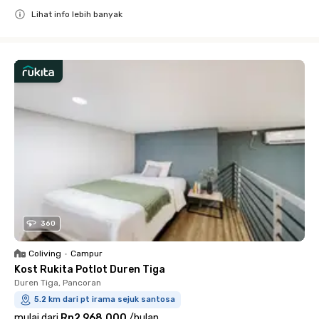
Lihat info lebih banyak
Close
360
Coliving
•
Campur
Kost Rukita Potlot Duren Tiga
Duren Tiga, Pancoran
5.2 km dari pt irama sejuk santosa
mulai dari
Rp2.968.000
/
bulan