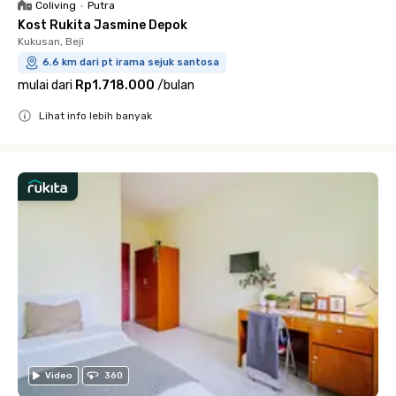
Coliving
•
Putra
Kost Rukita Jasmine Depok
Kukusan, Beji
6.6 km dari pt irama sejuk santosa
mulai dari
Rp1.718.000
/
bulan
Lihat info lebih banyak
Close
Video
360