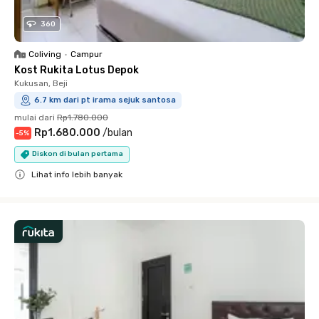
360
Coliving
•
Campur
Kost Rukita Lotus Depok
Kukusan, Beji
6.7 km dari pt irama sejuk santosa
mulai dari
Rp1.780.000
Rp1.680.000
/
bulan
-
5
%
Diskon di bulan pertama
Lihat info lebih banyak
Close