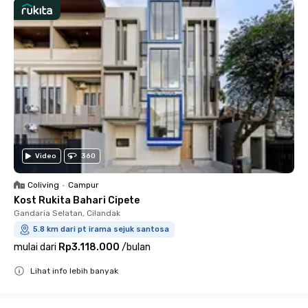
Video
360
Coliving
•
Campur
Kost Rukita Bahari Cipete
Gandaria Selatan, Cilandak
5.8 km dari pt irama sejuk santosa
mulai dari
Rp3.118.000
/
bulan
Lihat info lebih banyak
Close