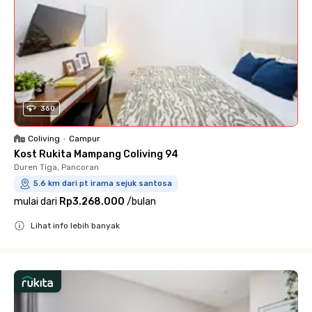
360
Coliving
•
Campur
Kost Rukita Mampang Coliving 94
Duren Tiga, Pancoran
5.6 km dari pt irama sejuk santosa
mulai dari
Rp3.268.000
/
bulan
Lihat info lebih banyak
Close