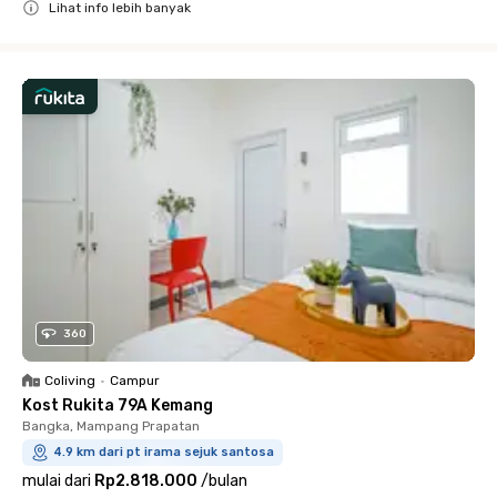
Lihat info lebih banyak
Close
360
Coliving
•
Campur
Kost Rukita 79A Kemang
Bangka, Mampang Prapatan
4.9 km dari pt irama sejuk santosa
mulai dari
Rp2.818.000
/
bulan