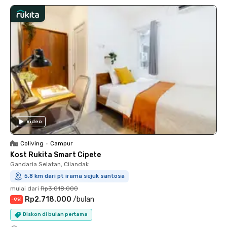
Video
Coliving
•
Campur
Kost Rukita Smart Cipete
Gandaria Selatan, Cilandak
5.8 km dari pt irama sejuk santosa
mulai dari
Rp3.018.000
Rp2.718.000
/
bulan
-
9
%
Diskon di bulan pertama