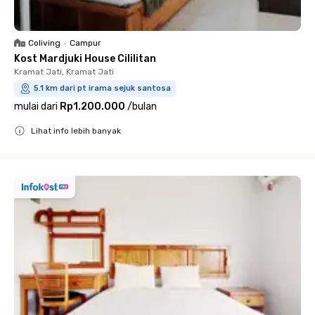
Coliving
•
Campur
Kost Mardjuki House Cililitan
Kramat Jati, Kramat Jati
5.1 km dari pt irama sejuk santosa
mulai dari
Rp1.200.000
/
bulan
Lihat info lebih banyak
Close