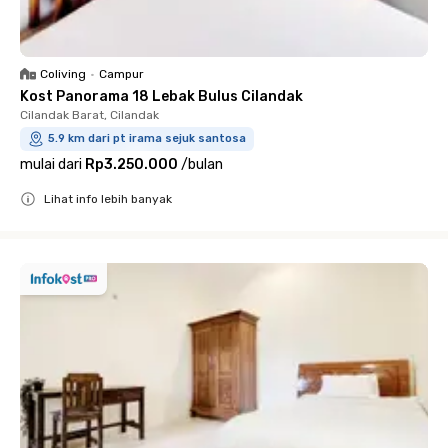
Coliving
•
Campur
Kost Panorama 18 Lebak Bulus Cilandak
Cilandak Barat, Cilandak
5.9 km dari pt irama sejuk santosa
mulai dari
Rp3.250.000
/
bulan
Lihat info lebih banyak
Close