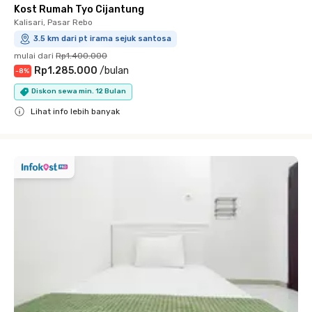
Kost Rumah Tyo Cijantung
Kalisari, Pasar Rebo
3.5 km dari pt irama sejuk santosa
mulai dari
Rp1.400.000
Rp1.285.000
/
bulan
-
8
%
Diskon sewa min. 12 Bulan
Lihat info lebih banyak
Close