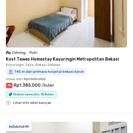
Coliving
•
Putri
Kost Tawes Homestay Kayuringin Metropolitan Bekasi
Kayuringin Jaya, Bekasi Selatan
745 m dari primaya hospital bekasi barat
mulai dari
Rp1.500.000
Rp1.385.000
/
bulan
-
7
%
Diskon sewa min. 12 Bulan
Lihat info lebih banyak
Close