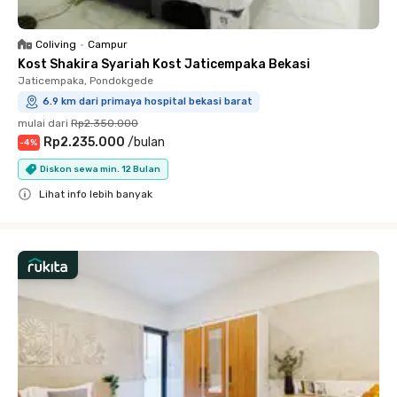
Coliving
•
Campur
Kost Shakira Syariah Kost Jaticempaka Bekasi
Jaticempaka, Pondokgede
6.9 km dari primaya hospital bekasi barat
mulai dari
Rp2.350.000
Rp2.235.000
/
bulan
-
4
%
Diskon sewa min. 12 Bulan
Lihat info lebih banyak
Close