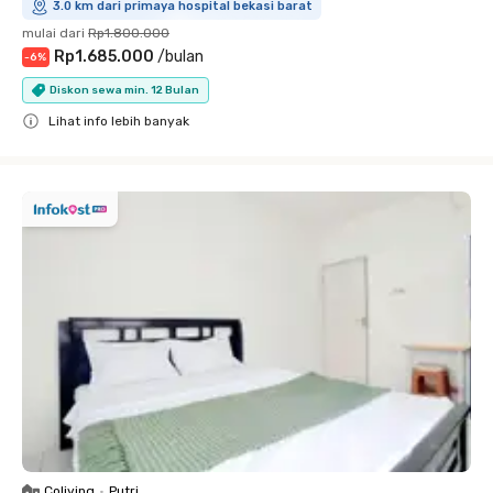
3.0 km dari primaya hospital bekasi barat
mulai dari
Rp1.800.000
Rp1.685.000
/
bulan
-
6
%
Diskon sewa min. 12 Bulan
Lihat info lebih banyak
Close
Coliving
•
Putri