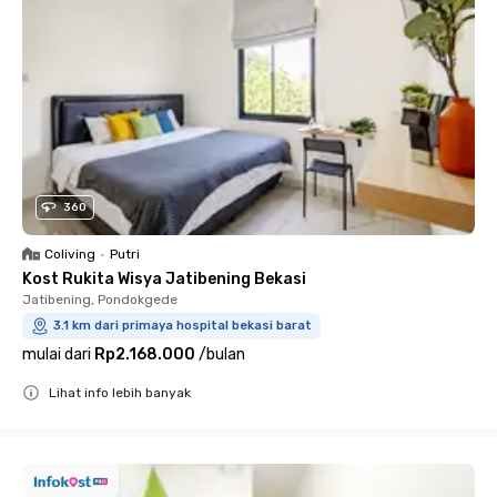
360
Coliving
•
Putri
Kost Rukita Wisya Jatibening Bekasi
Jatibening, Pondokgede
3.1 km dari primaya hospital bekasi barat
mulai dari
Rp2.168.000
/
bulan
Lihat info lebih banyak
Close