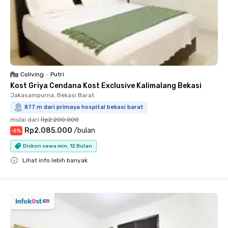
Coliving
•
Putri
Kost Griya Cendana Kost Exclusive Kalimalang Bekasi
Jakasampurna, Bekasi Barat
877 m dari primaya hospital bekasi barat
mulai dari
Rp2.200.000
Rp2.085.000
/
bulan
-
5
%
Diskon sewa min. 12 Bulan
Lihat info lebih banyak
Close