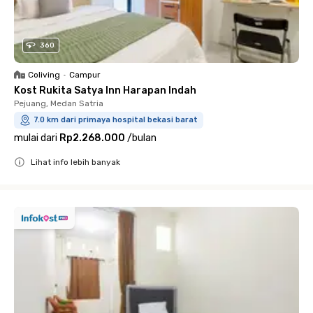
360
Coliving
•
Campur
Kost Rukita Satya Inn Harapan Indah
Pejuang, Medan Satria
7.0 km dari primaya hospital bekasi barat
mulai dari
Rp2.268.000
/
bulan
Lihat info lebih banyak
Close