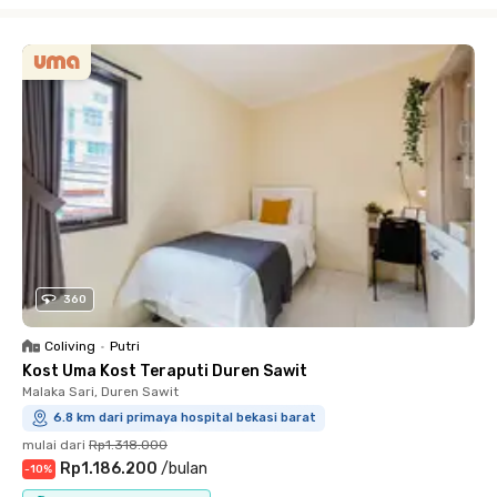
Close
360
Coliving
•
Putri
Kost Uma Kost Teraputi Duren Sawit
Malaka Sari, Duren Sawit
6.8 km dari primaya hospital bekasi barat
mulai dari
Rp1.318.000
Rp1.186.200
/
bulan
-
10
%