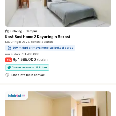
Coliving
•
Campur
Kost Susi Home 2 Kayuringin Bekasi
Kayuringin Jaya, Bekasi Selatan
209 m dari primaya hospital bekasi barat
mulai dari
Rp1.700.000
Rp1.585.000
/
bulan
-
6
%
Diskon sewa min. 12 Bulan
Lihat info lebih banyak
Close