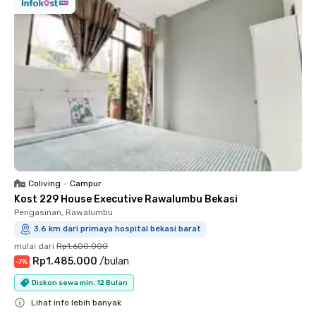
Coliving
•
Campur
Kost 229 House Executive Rawalumbu Bekasi
Pengasinan, Rawalumbu
3.6 km dari primaya hospital bekasi barat
mulai dari
Rp1.600.000
Rp1.485.000
/
bulan
-
7
%
Diskon sewa min. 12 Bulan
Lihat info lebih banyak