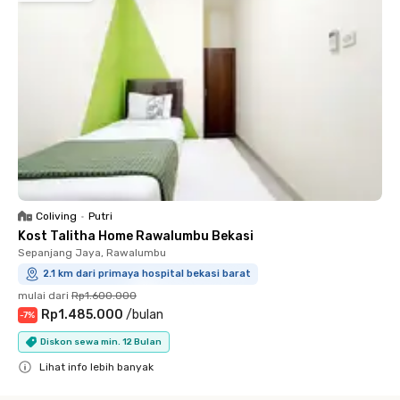
Coliving
•
Putri
Kost Talitha Home Rawalumbu Bekasi
Sepanjang Jaya, Rawalumbu
2.1 km dari primaya hospital bekasi barat
mulai dari
Rp1.600.000
Rp1.485.000
/
bulan
-
7
%
Diskon sewa min. 12 Bulan
Lihat info lebih banyak
Close