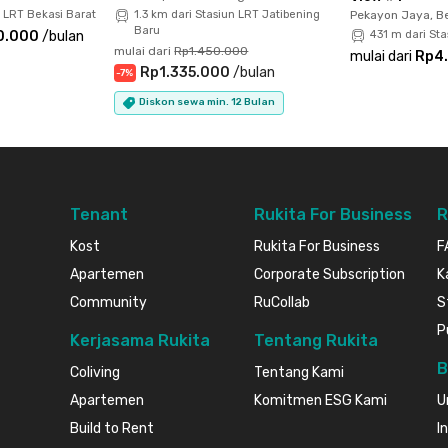
n LRT Bekasi Barat
1.3 km dari Stasiun LRT Jatibening
Pekayon Jaya, Be
Baru
0.000
/
bulan
431 m dari Sta
mulai dari
Rp1.450.000
mulai dari
Rp4
Rp1.335.000
/
bulan
-
7
%
Diskon sewa min. 12 Bulan
Tenant
Rukita For Business
R
Kost
Rukita For Business
F
Apartemen
Corporate Subscription
K
Community
RuCollab
S
P
Kerjasama Rukita
Tentang Rukita
B
Coliving
Tentang Kami
Apartemen
Komitmen ESG Kami
U
Build to Rent
I