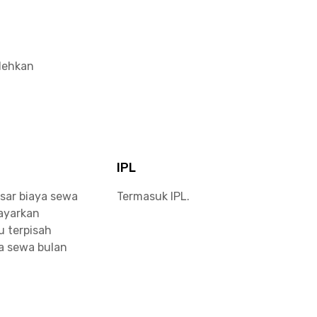
olehkan
IPL
sar biaya sewa
Termasuk IPL.
bayarkan
u terpisah
a sewa bulan