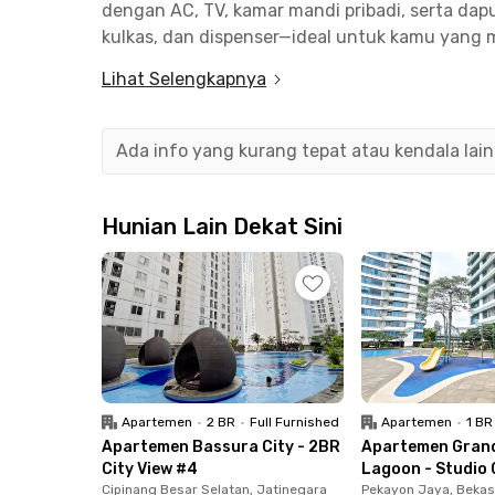
dengan AC, TV, kamar mandi pribadi, serta dapu
kulkas, dan dispenser—ideal untuk kamu yang m
Lihat Selengkapnya
Fasilitas gedung yang tersedia sangat menduku
parkir, lobby yang nyaman, kolam renang, fitn
CCTV yang beroperasi 24 jam. Semua diranca
Ada info yang kurang tepat atau kendala lai
ketenangan bagi penghuni.
Lokasinya sangat strategis—hanya 1 menit dar
Hunian Lain Dekat Sini
harian kamu. Selain itu, Bandara Halim Perdan
menit, dan Mall Cipinang Indah hanya 9 menit 
perbelanjaan dan hiburan. Hunian ini cocok un
yang mencari tempat tinggal modern dengan aks
Apartemen
•
2 BR
•
Full Furnished
Apartemen
•
1 BR
Apartemen Bassura City - 2BR
Apartemen Gran
City View #4
Lagoon - Studio 
Cipinang Besar Selatan, Jatinegara
Pekayon Jaya, Bekas