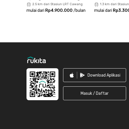
2.5 km dari Stasiun LRT Cawang
1.3 km dari Stasiu
mulai dari
Rp4.900.000
/
bulan
mulai dari
Rp3.30
Footer
Download Aplikasi
Masuk / Daftar