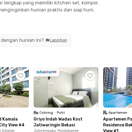
r lengkap yang memiliki kitchen set, kompor,
enginginkan hunian praktis dan siap huni.
ng gaya hidup aktif dan aman, mulai dari area
ess center, playground, hingga sistem keamanan
ng untuk memberikan kenyamanan dan
n dengan hunian ini?
Laporkan
i Stasiun LRT Jatibening, memudahkan mobilitas
akusuma bisa dijangkau dalam waktu sekitar 22
dari lokasi, memberikan akses mudah ke pusat
tuk profesional muda, mahasiswa, atau siapa pun
es transportasi yang efisien.
Coliving
•
Putri
Apartemen
d Kamala
Griyo Indah Wadas Kost
Apartemen P
City View #4
Jatiwaringin Bekasi
Residence Bek
i Selatan
Jaticempaka, Pondokgede
View #1