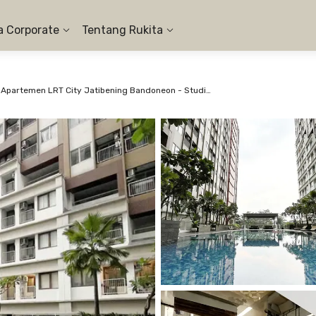
a Corporate
Tentang Rukita
Apartemen LRT City Jatibening Bandoneon - Studio Pool View #1