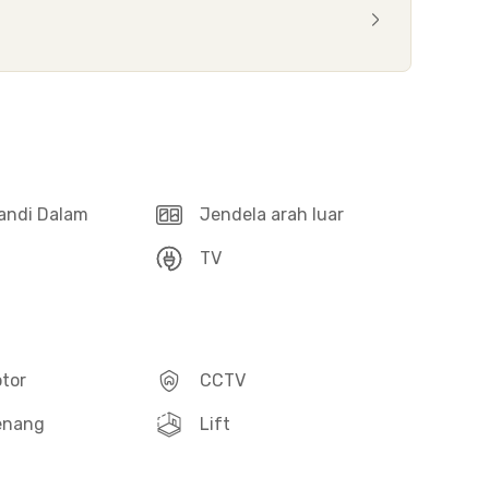
andi Dalam
Jendela arah luar
TV
otor
CCTV
enang
Lift