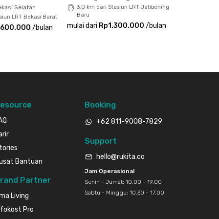
kasi Selatan
3.0 km dari Stasiun LRT Jatibening
Baru
siun LRT Bekasi Barat
mulai dari
Rp1.300.000
/
bulan
.600.000
/
bulan
esource
Booking
AQ
+62 811-9008-7829
arir
Support
tories
hello@rukita.co
usat Bantuan
Jam Operasional
rand Partner
Senin - Jumat: 10.00 - 19.00
Sabtu - Minggu: 10.30 - 17.00
ma Living
nfokost Pro