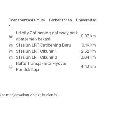
Transportasi Umum
Perkantoran
Universitas
Hospit
Lrtcity Jatibening gateway park
0.03 km
apartemen bekasi
Stasiun LRT Jatibening Baru
0.19 km
Stasiun LRT Cikunir 1
2.52 km
Stasiun LRT Cikunir 2
3.84 km
Halte Transjakarta Flyover
4.43 km
Pondok Kopi
isa menjadwakan visit ke hunian ini