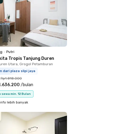
ng
•
Putri
kita Tropis Tanjung Duren
uren Utara, Grogol Petamburan
m dari plaza slipi jaya
Rp1.818.000
1.636.200
/
bulan
 sewa min. 12 Bulan
info lebih banyak