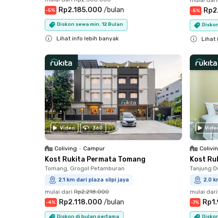
Rp2.185.000
/
bulan
Rp2
-
5
%
-
5
%
Diskon sewa min. 12 Bulan
Disko
Lihat info lebih banyak
Lihat 
Close
Close
Video
360
Vide
Coliving
•
Campur
Colivi
Kost Rukita Permata Tomang
Kost Ru
Tomang, Grogol Petamburan
Tanjung D
2.1 km dari plaza slipi jaya
2.0 k
mulai dari
Rp2.218.000
mulai dari
Rp2.118.000
/
bulan
Rp1
-
4
%
-
7
%
Diskon di bulan pertama
Disko