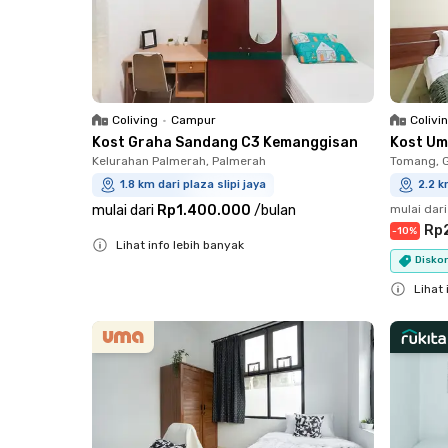
Coliving
•
Campur
Colivi
Kost Graha Sandang C3 Kemanggisan
Kost Um
Kelurahan Palmerah, Palmerah
Tomang, 
1.8 km dari plaza slipi jaya
2.2 k
mulai dari
Rp1.400.000
/
bulan
mulai dari
Rp
-
10
%
Lihat info lebih banyak
Diskon
Close
Lihat 
Close