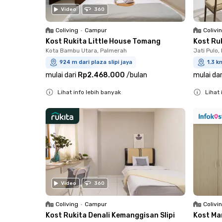
Video
360
Coliving
•
Campur
Colivi
Kost Rukita Little House Tomang
Kost Ru
Kota Bambu Utara, Palmerah
Jati Pulo,
924 m dari plaza slipi jaya
1.3 k
mulai dari
Rp2.468.000
/
bulan
mulai dar
Lihat info lebih banyak
Lihat 
Close
Close
Video
360
Coliving
•
Campur
Colivi
Kost Rukita Denali Kemanggisan Slipi
Kost Ma