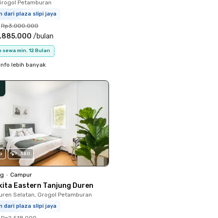
Grogol Petamburan
m dari plaza slipi jaya
Rp3.000.000
.885.000
/
bulan
 sewa min. 12 Bulan
info lebih banyak
o
360
ng
•
Campur
kita Eastern Tanjung Duren
uren Selatan, Grogol Petamburan
m dari plaza slipi jaya
Rp2.518.000