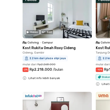
Video
360
Coliving
•
Campur
Colivi
Kost Rukita Omah Roxy Cideng
Kost Ru
Cideng, Gambir
Tanjung D
2.2 km dari plaza slipi jaya
2.2 k
mulai dari
Rp2.268.000
mulai dari
Rp2.218.000
/
bulan
Rp
-
2
%
-
10
%
Diskon
Lihat info lebih banyak
Close
Lihat 
Close