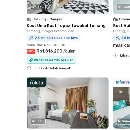
360
360
Coliving
•
Campur
Colivi
Kost Uma Kost Topaz Tawakal Tomang
Kost Ru
Tomang, Grogol Petamburan
Cideng, G
2.3 km dari plaza slipi jaya
2.5 k
mulai dari
Rp2.018.000
mulai dar
Rp1.816.200
/
bulan
-
10
%
Lihat 
Diskon sewa min. 12 Bulan
Close
Lihat info lebih banyak
Close
360
Vide