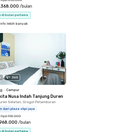
.368.000
/
bulan
n di bulan pertama
info lebih banyak
o
360
ng
•
Campur
kita Nusa Indah Tanjung Duren
uren Selatan, Grogol Petamburan
m dari plaza slipi jaya
Rp2.118.000
.968.000
/
bulan
n di bulan pertama