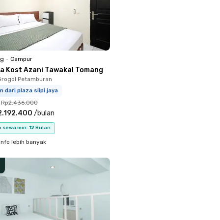
ng
•
Campur
a Kost Azani Tawakal Tomang
Grogol Petamburan
m dari plaza slipi jaya
Rp2.436.000
2.192.400
/
bulan
 sewa min. 12 Bulan
info lebih banyak