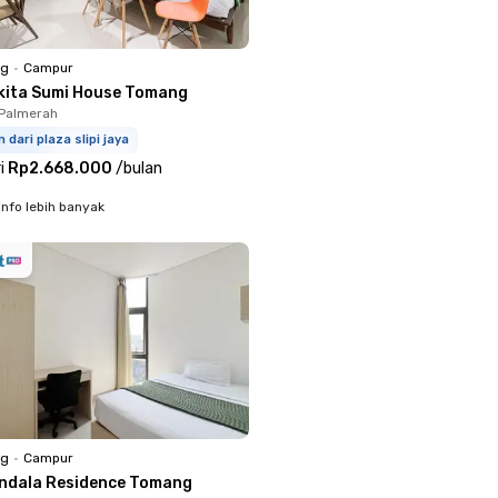
ng
•
Campur
kita Sumi House Tomang
 Palmerah
m dari plaza slipi jaya
i
Rp2.668.000
/
bulan
info lebih banyak
ng
•
Campur
ndala Residence Tomang