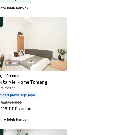
info lebih banyak
o
360
ng
•
Campur
kita Miel Home Tomang
 Palmerah
m dari plaza slipi jaya
Rp2.168.000
.118.000
/
bulan
info lebih banyak