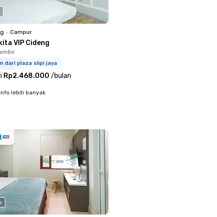
ng
•
Campur
kita VIP Cideng
ambir
m dari plaza slipi jaya
i
Rp2.468.000
/
bulan
info lebih banyak
o