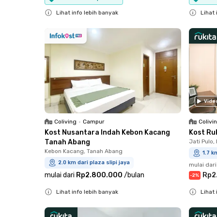
Lihat info lebih banyak
Lihat 
Close
Close
Vide
Coliving
•
Campur
Colivi
Kost Nusantara Indah Kebon Kacang
Kost Ru
Tanah Abang
Jati Pulo,
Kebon Kacang, Tanah Abang
1.7 k
2.0 km dari plaza slipi jaya
mulai dari
mulai dari
Rp2.800.000
/
bulan
Rp2
-
2
%
Lihat info lebih banyak
Lihat 
Close
Close