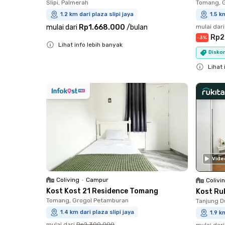
Slipi, Palmerah
Tomang, 
1.2 km dari plaza slipi jaya
1.5 k
mulai dari
Rp1.668.000
/
bulan
mulai dari
Rp2
-
3
%
Lihat info lebih banyak
Diskon
Close
Lihat 
Close
Vide
Coliving
•
Campur
Colivi
Kost Kost 21 Residence Tomang
Kost Ru
Tomang, Grogol Petamburan
Tanjung D
1.4 km dari plaza slipi jaya
1.9 k
mulai dari
Rp2.300.000
mulai dari