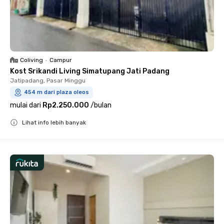
Coliving
•
Campur
Kost Srikandi Living Simatupang Jati Padang
Jatipadang, Pasar Minggu
454 m dari plaza oleos
mulai dari
Rp2.250.000
/
bulan
Lihat info lebih banyak
Close