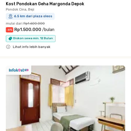
Kost Pondokan Geha Margonda Depok
Pondok Cina, Beji
6.5 km dari plaza oleos
mulai dari
Rp1.600.000
Rp1.500.000
/
bulan
-
6
%
Diskon sewa min. 12 Bulan
Lihat info lebih banyak
Close