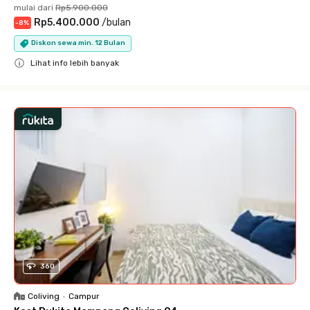
mulai dari
Rp5.900.000
Rp5.400.000
/
bulan
-
8
%
Diskon sewa min. 12 Bulan
Lihat info lebih banyak
Close
360
Coliving
•
Campur