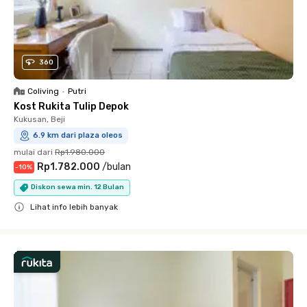
360
Coliving
•
Putri
Kost Rukita Tulip Depok
Kukusan, Beji
6.9 km dari plaza oleos
mulai dari
Rp1.980.000
Rp1.782.000
/
bulan
-
10
%
Diskon sewa min. 12 Bulan
Lihat info lebih banyak
Close