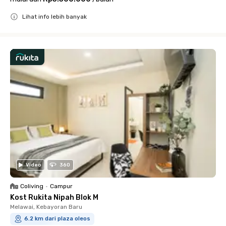
Lihat info lebih banyak
Close
Video
360
Coliving
•
Campur
Kost Rukita Nipah Blok M
Melawai, Kebayoran Baru
6.2 km dari plaza oleos