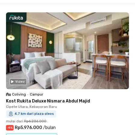
Close
Video
Coliving
•
Campur
Kost Rukita Deluxe Nismara Abdul Majid
Cipete Utara, Kebayoran Baru
4.7 km dari plaza oleos
mulai dari
Rp6.236.000
Rp5.976.000
/
bulan
-
4
%