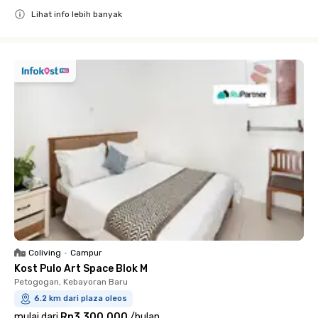
Lihat info lebih banyak
Close
Coliving
•
Campur
Kost Pulo Art Space Blok M
Petogogan, Kebayoran Baru
6.2 km dari plaza oleos
mulai dari
Rp3.300.000
/
bulan