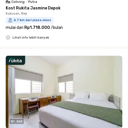
Coliving
•
Putra
Kost Rukita Jasmine Depok
Kukusan, Beji
6.7 km dari plaza oleos
mulai dari
Rp1.718.000
/
bulan
Lihat info lebih banyak
Close
360