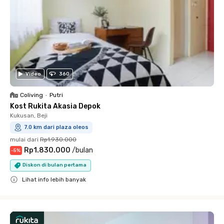
Video
360
Coliving
•
Putri
Kost Rukita Akasia Depok
Kukusan, Beji
7.0 km dari plaza oleos
mulai dari
Rp1.930.000
Rp1.830.000
/
bulan
-
5
%
Diskon di bulan pertama
Lihat info lebih banyak
Close