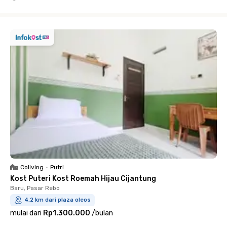
Close
Coliving
•
Putri
Kost Puteri Kost Roemah Hijau Cijantung
Baru, Pasar Rebo
4.2 km dari plaza oleos
mulai dari
Rp1.300.000
/
bulan