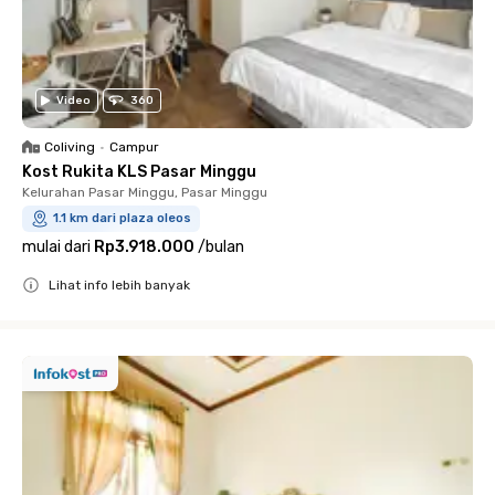
Video
360
Coliving
•
Campur
Kost Rukita KLS Pasar Minggu
Kelurahan Pasar Minggu, Pasar Minggu
1.1 km dari plaza oleos
mulai dari
Rp3.918.000
/
bulan
Lihat info lebih banyak
Close