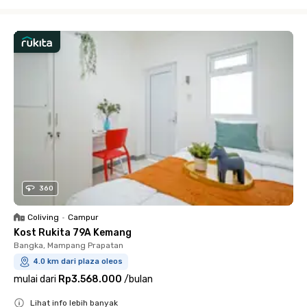
Close
360
Coliving
•
Campur
Kost Rukita 79A Kemang
Bangka, Mampang Prapatan
4.0 km dari plaza oleos
mulai dari
Rp3.568.000
/
bulan
Lihat info lebih banyak