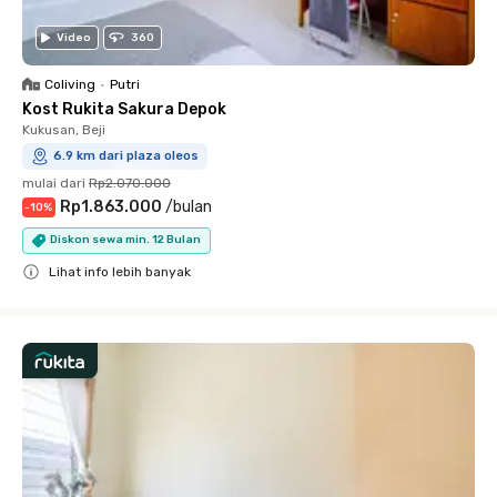
Video
360
Coliving
•
Putri
Kost Rukita Sakura Depok
Kukusan, Beji
6.9 km dari plaza oleos
mulai dari
Rp2.070.000
Rp1.863.000
/
bulan
-
10
%
Diskon sewa min. 12 Bulan
Lihat info lebih banyak
Close