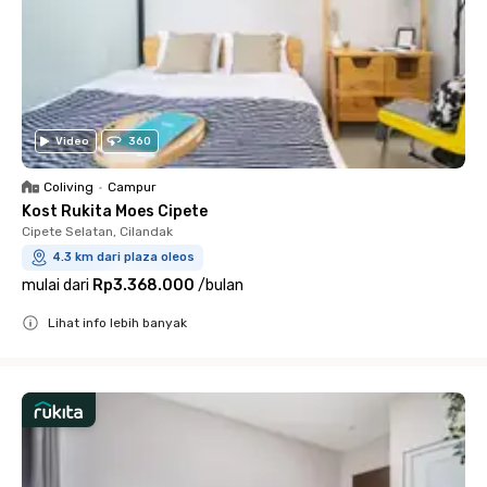
Video
360
Coliving
•
Campur
Kost Rukita Moes Cipete
Cipete Selatan, Cilandak
4.3 km dari plaza oleos
mulai dari
Rp3.368.000
/
bulan
Lihat info lebih banyak
Close