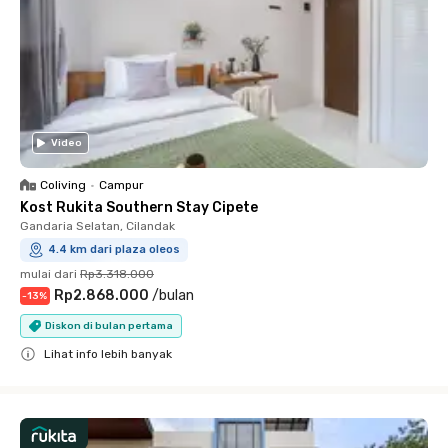
Video
Coliving
•
Campur
Kost Rukita Southern Stay Cipete
Gandaria Selatan, Cilandak
4.4 km dari plaza oleos
mulai dari
Rp3.318.000
Rp2.868.000
/
bulan
-
13
%
Diskon di bulan pertama
Lihat info lebih banyak
Close