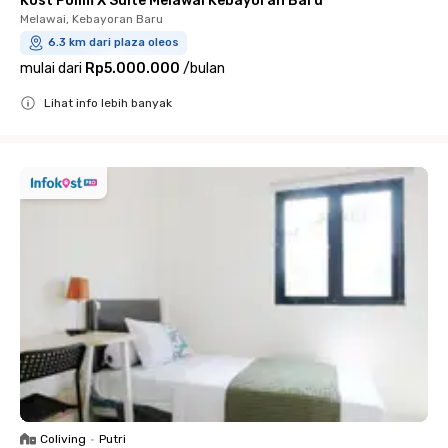
Kost Polim X Suite Melawai Kebayoran Baru
Melawai, Kebayoran Baru
6.3 km dari plaza oleos
mulai dari
Rp5.000.000
/
bulan
Lihat info lebih banyak
Close
Coliving
•
Putri