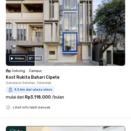
Video
360
Coliving
•
Campur
Kost Rukita Bahari Cipete
Gandaria Selatan, Cilandak
4.5 km dari plaza oleos
mulai dari
Rp3.118.000
/
bulan
Lihat info lebih banyak
Close