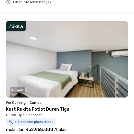
Lihat info lebih banyak
Close
360
Coliving
•
Campur
Kost Rukita Potlot Duren Tiga
Duren Tiga, Pancoran
4.9 km dari plaza oleos
mulai dari
Rp2.968.000
/
bulan