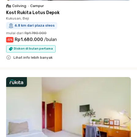
Coliving
•
Campur
Kost Rukita Lotus Depok
Kukusan, Beji
6.8 km dari plaza oleos
mulai dari
Rp1.780.000
Rp1.680.000
/
bulan
-
5
%
Diskon di bulan pertama
Lihat info lebih banyak
Close