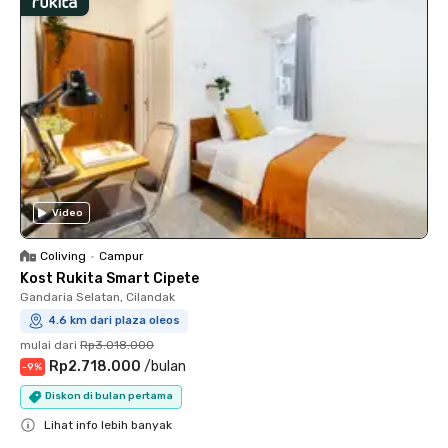
Video
Coliving
•
Campur
Kost Rukita Smart Cipete
Gandaria Selatan, Cilandak
4.6 km dari plaza oleos
mulai dari
Rp3.018.000
Rp2.718.000
/
bulan
-
9
%
Diskon di bulan pertama
Lihat info lebih banyak