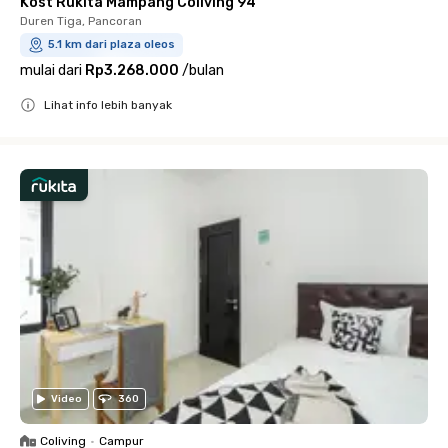
Kost Rukita Mampang Coliving 94
Duren Tiga, Pancoran
5.1 km dari plaza oleos
mulai dari
Rp3.268.000
/
bulan
Lihat info lebih banyak
Close
Video
360
Coliving
•
Campur