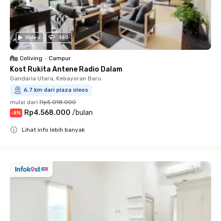
Video
360
Coliving
•
Campur
Kost Rukita Antene Radio Dalam
Gandaria Utara, Kebayoran Baru
6.7 km dari plaza oleos
mulai dari
Rp5.018.000
Rp4.568.000
/
bulan
-
8
%
Lihat info lebih banyak
Close