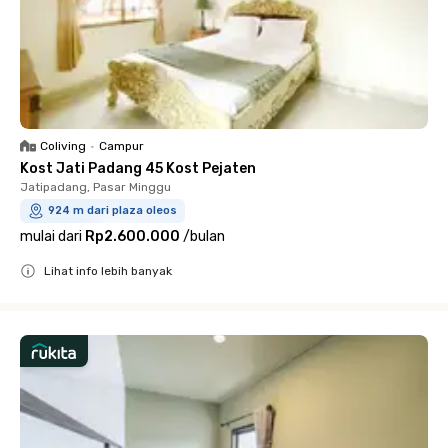
Coliving
•
Campur
Kost Jati Padang 45 Kost Pejaten
Jatipadang, Pasar Minggu
924 m dari plaza oleos
mulai dari
Rp2.600.000
/
bulan
Lihat info lebih banyak
Close