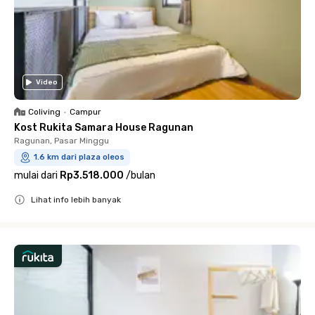
Video
Coliving
•
Campur
Kost Rukita Samara House Ragunan
Ragunan, Pasar Minggu
1.6 km dari plaza oleos
mulai dari
Rp3.518.000
/
bulan
Lihat info lebih banyak
Close