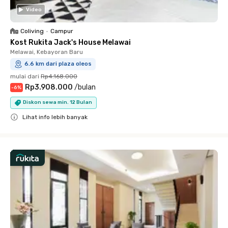
Video
Coliving
•
Campur
Kost Rukita Jack's House Melawai
Melawai, Kebayoran Baru
6.6 km dari plaza oleos
mulai dari
Rp4.168.000
Rp3.908.000
/
bulan
-
6
%
Diskon sewa min. 12 Bulan
Lihat info lebih banyak
Close