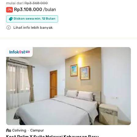
mulai dari
Rp3.368.000
Rp3.108.000
/
bulan
-
7
%
Diskon sewa min. 12 Bulan
Lihat info lebih banyak
Close
Coliving
•
Campur