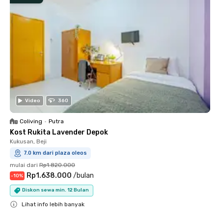
Video
360
Coliving
•
Putra
Kost Rukita Lavender Depok
Kukusan, Beji
7.0 km dari plaza oleos
mulai dari
Rp1.820.000
Rp1.638.000
/
bulan
-
10
%
Diskon sewa min. 12 Bulan
Lihat info lebih banyak
Close