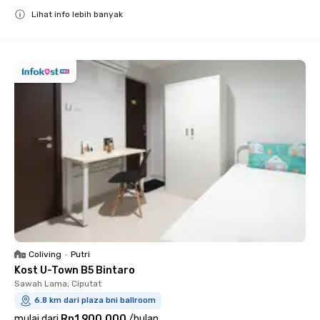
Lihat info lebih banyak
Close
Coliving
•
Putri
Kost U-Town B5 Bintaro
Sawah Lama, Ciputat
6.8 km dari plaza bni ballroom
mulai dari
Rp1.900.000
/
bulan