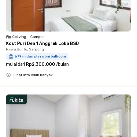
Coliving
•
Campur
Kost Puri Dea 1 Anggrek Loka BSD
Rawa Buntu, Serpong
679 m dari plaza bni ballroom
mulai dari
Rp2.300.000
/
bulan
Lihat info lebih banyak
Close