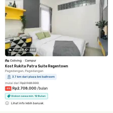
Video
360
Coliving
•
Campur
Kost Rukita Patra Suite Regentown
Pagedangan, Pagedangan
3.7 km dari plaza bni ballroom
mulai dari
Rp2.968.000
Rp2.708.000
/
bulan
-
8
%
Diskon sewa min. 12 Bulan
Lihat info lebih banyak
Close