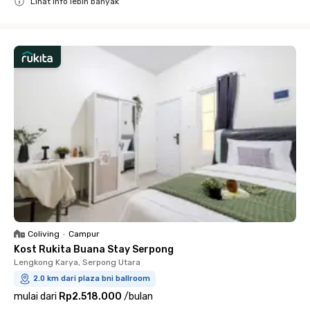
Lihat info lebih banyak
Close
Coliving
•
Campur
Kost Rukita Buana Stay Serpong
Lengkong Karya, Serpong Utara
2.0 km dari plaza bni ballroom
mulai dari
Rp2.518.000
/
bulan