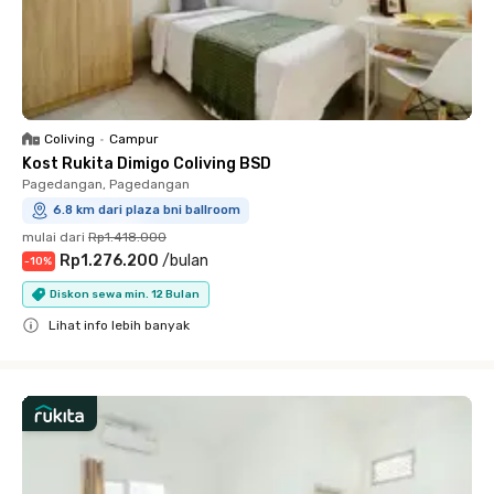
Coliving
•
Campur
Kost Rukita Dimigo Coliving BSD
Pagedangan, Pagedangan
6.8 km dari plaza bni ballroom
mulai dari
Rp1.418.000
Rp1.276.200
/
bulan
-
10
%
Diskon sewa min. 12 Bulan
Lihat info lebih banyak
Close