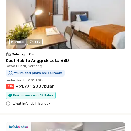
Video
360
Coliving
•
Campur
Kost Rukita Anggrek Loka BSD
Rawa Buntu, Serpong
918 m dari plaza bni ballroom
mulai dari
Rp2.018.000
Rp1.771.200
/
bulan
-
12
%
Diskon sewa min. 12 Bulan
Lihat info lebih banyak
Close