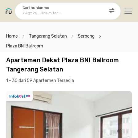
Cari hunianmu
7 Agt 26 - Belum tahu
Ope
Home
Tangerang Selatan
Serpong
Plaza BNI Ballroom
Apartemen Dekat Plaza BNI Ballroom
Tangerang Selatan
1 - 30 dari 59 Apartemen
Tersedia