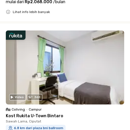
mulai dari
Rp2.068.000
/
bulan
Lihat info lebih banyak
Close
Video
360
Coliving
•
Campur
Kost Rukita U-Town Bintaro
Sawah Lama, Ciputat
6.8 km dari plaza bni ballroom