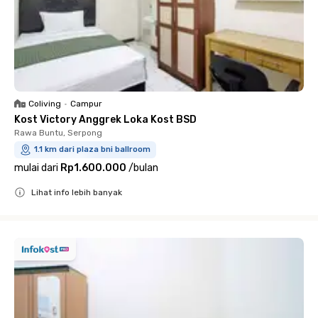
Coliving
•
Campur
Kost Victory Anggrek Loka Kost BSD
Rawa Buntu, Serpong
1.1 km dari plaza bni ballroom
mulai dari
Rp1.600.000
/
bulan
Lihat info lebih banyak
Close