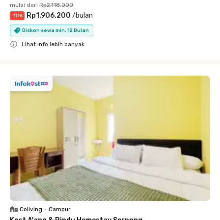
mulai dari
Rp2.118.000
Rp1.906.200
/
bulan
-
10
%
Diskon sewa min. 12 Bulan
Lihat info lebih banyak
Close
Coliving
•
Campur