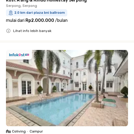
Kost A'ang & Rindu Homestay Serpong
Serpong, Serpong
2.0 km dari plaza bni ballroom
mulai dari
Rp2.000.000
/
bulan
Lihat info lebih banyak
Close
Coliving
•
Campur