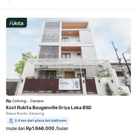
Close
Coliving
•
Campur
Kost Rukita Bougenville Griya Loka BSD
Rawa Buntu, Serpong
2.4 km dari plaza bni ballroom
mulai dari
Rp1.868.000
/
bulan