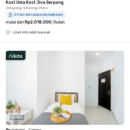
Kost Uma Kost Jiva Serpong
Jelupang, Serpong Utara
2.9 km dari plaza bni ballroom
mulai dari
Rp2.018.000
/
bulan
Lihat info lebih banyak
Close
360
Coliving
•
Campur