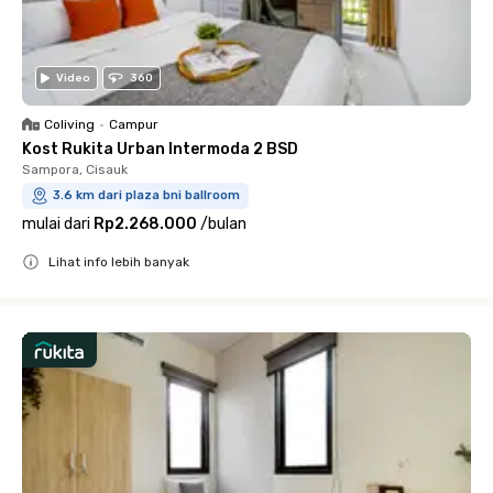
Video
360
Coliving
•
Campur
Kost Rukita Urban Intermoda 2 BSD
Sampora, Cisauk
3.6 km dari plaza bni ballroom
mulai dari
Rp2.268.000
/
bulan
Lihat info lebih banyak
Close