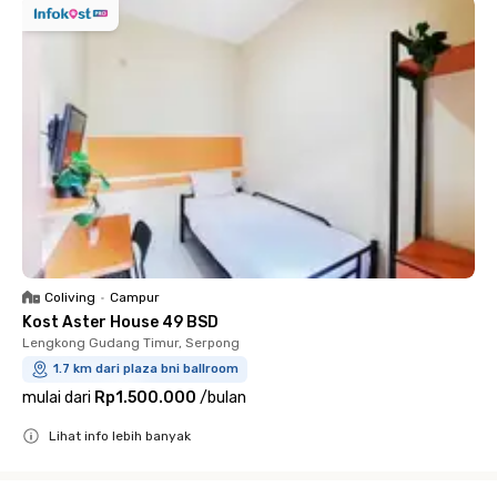
Coliving
•
Campur
Kost Aster House 49 BSD
Lengkong Gudang Timur, Serpong
1.7 km dari plaza bni ballroom
mulai dari
Rp1.500.000
/
bulan
Lihat info lebih banyak
Close