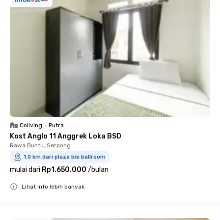
Coliving
•
Putra
Kost Anglo 11 Anggrek Loka BSD
Rawa Buntu, Serpong
1.0 km dari plaza bni ballroom
mulai dari
Rp1.650.000
/
bulan
Lihat info lebih banyak
Close