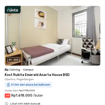
360
Coliving
•
Campur
Kost Rukita Emerald Anarta House BSD
Cijantra, Pagedangan
5.1 km dari plaza bni ballroom
mulai dari
Rp1.718.000
Rp1.618.000
/
bulan
-
5
%
Lihat info lebih banyak