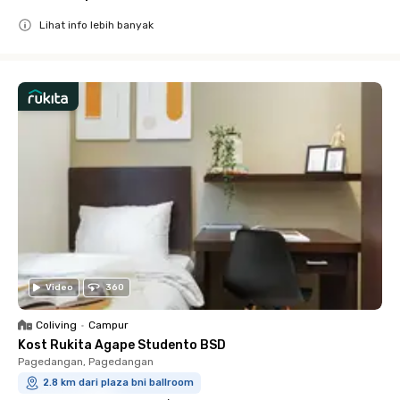
Lihat info lebih banyak
Close
Video
360
Coliving
•
Campur
Kost Rukita Agape Studento BSD
Pagedangan, Pagedangan
2.8 km dari plaza bni ballroom