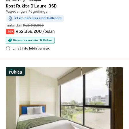
Kost Rukita D'Laurel BSD
Pagedangan, Pagedangan
3.1 km dari plaza bni ballroom
mulai dari
Rp2.618.000
Rp2.356.200
/
bulan
-
10
%
Diskon sewa min. 12 Bulan
Lihat info lebih banyak
Close