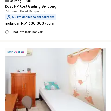
Coliving
•
Putri
Kost HP Kost Gading Serpong
Pakulonan Barat, Kelapa Dua
6.8 km dari plaza bni ballroom
mulai dari
Rp1.300.000
/
bulan
Lihat info lebih banyak
Close