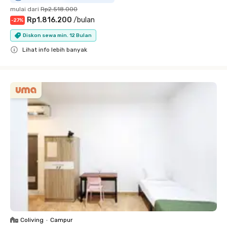
mulai dari
Rp2.518.000
Rp1.816.200
/
bulan
-
27
%
Diskon sewa min. 12 Bulan
Lihat info lebih banyak
Close
Coliving
•
Campur