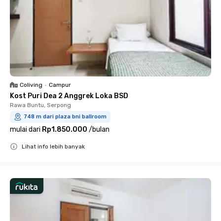
Coliving
•
Campur
Kost Puri Dea 2 Anggrek Loka BSD
Rawa Buntu, Serpong
748 m dari plaza bni ballroom
mulai dari
Rp1.850.000
/
bulan
Lihat info lebih banyak
Close