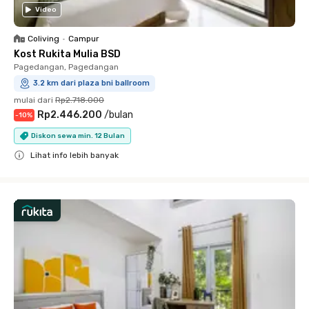
Video
Coliving
•
Campur
Kost Rukita Mulia BSD
Pagedangan, Pagedangan
3.2 km dari plaza bni ballroom
mulai dari
Rp2.718.000
Rp2.446.200
/
bulan
-
10
%
Diskon sewa min. 12 Bulan
Lihat info lebih banyak
Close