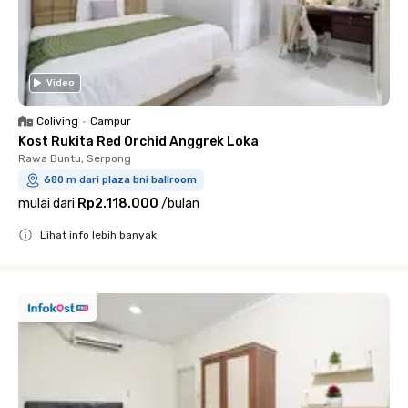
Video
Coliving
•
Campur
Kost Rukita Red Orchid Anggrek Loka
Rawa Buntu, Serpong
680 m dari plaza bni ballroom
mulai dari
Rp2.118.000
/
bulan
Lihat info lebih banyak
Close