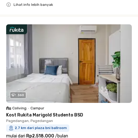
Lihat info lebih banyak
Close
360
Coliving
•
Campur
Kost Rukita Marigold Studento BSD
Pagedangan, Pagedangan
2.7 km dari plaza bni ballroom
mulai dari
Rp2.518.000
/
bulan