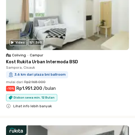
Video
360
Coliving
•
Campur
Kost Rukita Urban Intermoda BSD
Sampora, Cisauk
3.6 km dari plaza bni ballroom
mulai dari
Rp2.168.000
Rp1.951.200
/
bulan
-
10
%
Diskon sewa min. 12 Bulan
Lihat info lebih banyak
Close