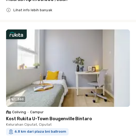
Lihat info lebih banyak
Close
360
Coliving
•
Campur
Kost Rukita U-Town Bougenville Bintaro
Kelurahan Ciputat, Ciputat
6.8 km dari plaza bni ballroom