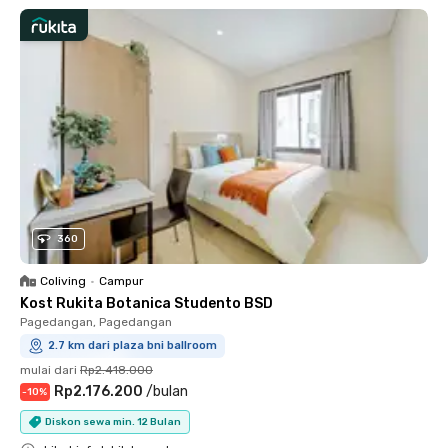
360
Coliving
•
Campur
Kost Rukita Botanica Studento BSD
Pagedangan, Pagedangan
2.7 km dari plaza bni ballroom
mulai dari
Rp2.418.000
Rp2.176.200
/
bulan
-
10
%
Diskon sewa min. 12 Bulan