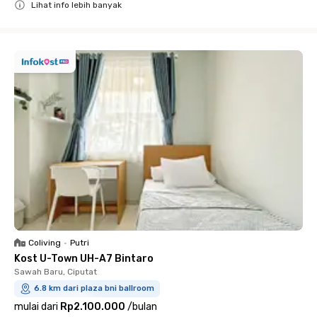
Lihat info lebih banyak
Close
Coliving
•
Putri
Kost U-Town UH-A7 Bintaro
Sawah Baru, Ciputat
6.8 km dari plaza bni ballroom
mulai dari
Rp2.100.000
/
bulan