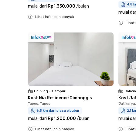
4.8 k
mulai dari
Rp1.350.000
/
bulan
mulai dar
Lihat info lebih banyak
Lihat 
Close
Close
Coliving
•
Campur
Colivi
Kost Nia Residence Cimanggis
Kost Ja
Tapos, Tapos
Jatikarya
6.5 km dari plasa cibubur
2.1 k
mulai dari
Rp1.200.000
/
bulan
mulai dar
Lihat info lebih banyak
Lihat 