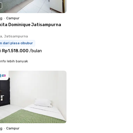
ng
•
Campur
kita Dominique Jatisampurna
a, Jatisampurna
m dari plasa cibubur
i
Rp1.518.000
/
bulan
info lebih banyak
ng
•
Campur