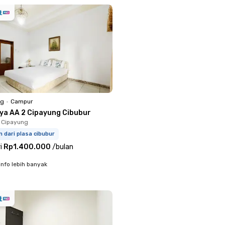
ng
•
Campur
iya AA 2 Cipayung Cibubur
 Cipayung
m dari plasa cibubur
i
Rp1.400.000
/
bulan
info lebih banyak