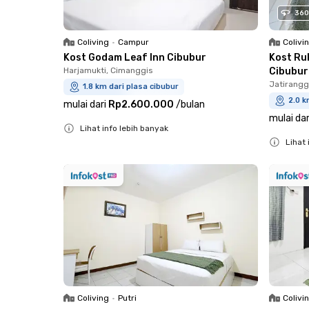
360
Coliving
•
Campur
Colivi
Kost Godam Leaf Inn Cibubur
Kost Ru
Harjamukti, Cimanggis
Cibubur
Jatirangg
1.8 km dari plasa cibubur
2.0 k
mulai dari
Rp2.600.000
/
bulan
mulai dar
Lihat info lebih banyak
Lihat 
Close
Close
Coliving
•
Putri
Colivi