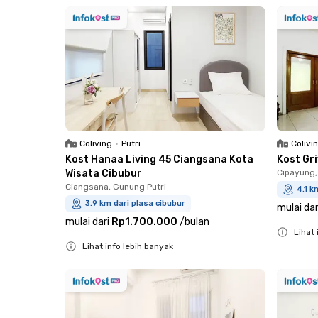
Close
Close
Coliving
•
Putri
Colivi
Kost Hanaa Living 45 Ciangsana Kota
Kost Gr
Wisata Cibubur
Cipayung,
Ciangsana, Gunung Putri
4.1 k
3.9 km dari plasa cibubur
mulai dar
mulai dari
Rp1.700.000
/
bulan
Lihat 
Lihat info lebih banyak
Close
Close