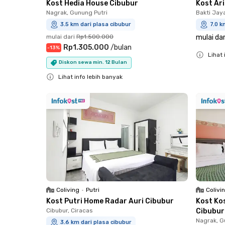
Kost Hedia House Cibubur
Kost Ar
Nagrak, Gunung Putri
Bakti Jay
3.5 km dari plasa cibubur
7.0 k
mulai dari
Rp1.500.000
mulai dar
Rp1.305.000
/
bulan
-
13
%
Lihat 
Diskon sewa min. 12 Bulan
Close
Lihat info lebih banyak
Close
Coliving
•
Putri
Colivi
Kost Putri Home Radar Auri Cibubur
Kost Kos
Cibubur, Ciracas
Cibubur
Nagrak, G
3.6 km dari plasa cibubur