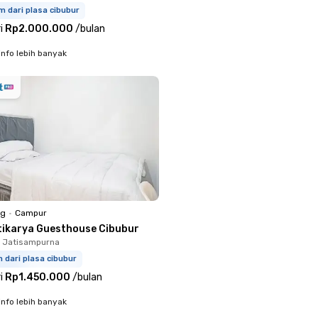
m dari plasa cibubur
i
Rp2.000.000
/
bulan
info lebih banyak
ng
•
Campur
tikarya Guesthouse Cibubur
, Jatisampurna
m dari plasa cibubur
i
Rp1.450.000
/
bulan
info lebih banyak