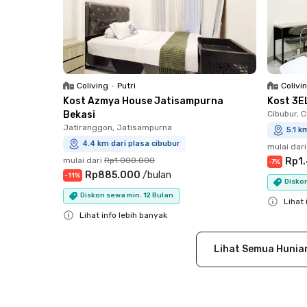
Coliving
•
Putri
Colivi
Kost Azmya House Jatisampurna
Kost 3E
Bekasi
Cibubur, 
Jatiranggon, Jatisampurna
5.1 k
4.4 km dari plasa cibubur
mulai dari
mulai dari
Rp1.000.000
Rp1
-
7
%
Rp885.000
/
bulan
-
11
%
Diskon
Diskon sewa min. 12 Bulan
Lihat 
Lihat info lebih banyak
Close
Close
Lihat Semua Hunia