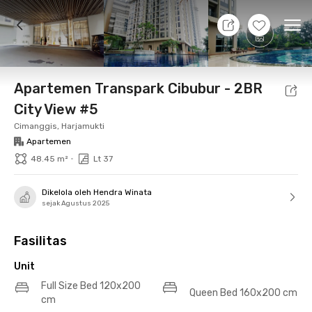
7 Agt 26 - Belum tahu
+
14
Ope
Foto
Fasilitas bersama
Lokasi
Aturan Tambahan
Apartemen Transpark Cibubur - 2BR
City View #5
Cimanggis, Harjamukti
Apartemen
•
48.45 m²
Lt 37
Dikelola oleh Hendra Winata
sejak Agustus 2025
Fasilitas
Unit
Full Size Bed 120x200
Queen Bed 160x200 cm
cm