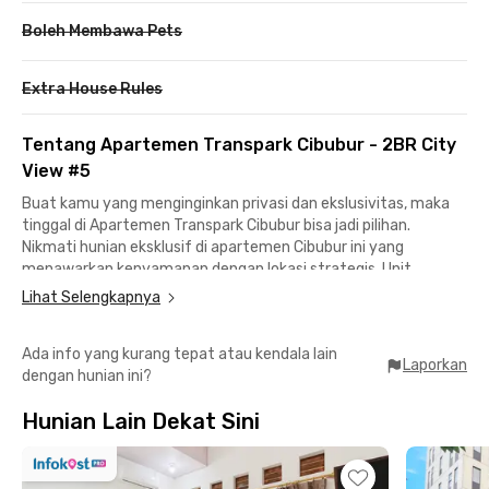
Boleh Membawa Pets
Extra House Rules
Tentang Apartemen Transpark Cibubur - 2BR City
View #5
Buat kamu yang menginginkan privasi dan ekslusivitas, maka
tinggal di Apartemen Transpark Cibubur bisa jadi pilihan.
Nikmati hunian eksklusif di apartemen Cibubur ini yang
menawarkan kenyamanan dengan lokasi strategis. Unit
apartemen 2BR dengan city view ini semua kamarnya sudah
Lihat Selengkapnya
ber-AC, serta dilengkapi kamar mandi, living room, dan dapur
dengan peralatan masak.
Ada info yang kurang tepat atau kendala lain
Laporkan
dengan hunian ini?
Fasilitas eksklusif Apartemen Transpark Cibubur - 2BR City
View #5 termasuk kolam renang, playground, lobby, dan area
Hunian Lain Dekat Sini
parkir. Harga sewa sudah termasuk IPL yang menghemat
pengeluaran.
Apartemen Cibubur ini menawarkan keunggulan yang