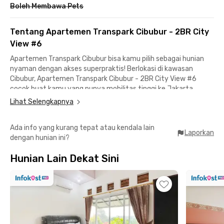
Boleh Membawa Pets
Tentang Apartemen Transpark Cibubur - 2BR City
View #6
Apartemen Transpark Cibubur bisa kamu pilih sebagai hunian
nyaman dengan akses superpraktis! Berlokasi di kawasan
Cibubur, Apartemen Transpark Cibubur - 2BR City View #6
cocok buat kamu yang punya mobilitas tinggi ke Jakarta,
Depok, atau Bogor. Akses tol dan transportasi umum di
Lihat Selengkapnya
sekitarnya bikin perjalanan harian jadi lebih efisien.
Ada info yang kurang tepat atau kendala lain
Apartemen Transpark Cibubur berjarak 3 menit dari Gerbang
Laporkan
dengan hunian ini?
Tol Cibubur, 8 menit ke Gerbang Tol Cimanggis, dan 9 menit ke
Stasiun LRT Harjamukti. Bandara Halim Perdanakusuma bisa
Hunian Lain Dekat Sini
dicapai dalam 22 menit berkendara sehingga cocok untuk
kamu yang sering business trip.
Apartemen 2BR ini satu kompleks dengan mall dan tempat
wisata. Trans Studio Mall (TSM) dan Trans Studio Cibubur hanya
2 menit jalan kaki dari apartemen, sementara Cibubur Junction
berjarak 5 menit berkendara untuk memenuhi kebutuhan