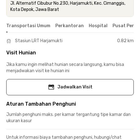
Jl. Alternatif Cibubur No.230, Harjamukti, Kec. Cimanggis,
Kota Depok, Jawa Barat
Transportasi Umum
Perkantoran
Hospital
Pusat Perbe
Stasiun LRT Harjamukti
0.82 km
Visit Hunian
Jika kamu ingin melihat hunian secara langsung, kamu bisa
menjadwakan visit ke hunian ini
Jadwalkan Visit
Aturan Tambahan Penghuni
Jumlah penghuni maks. per kamar tergantung tipe kamar dan
ukuran kasur
Untuk informasi biaya tambahan penghuni, hubungi/chat