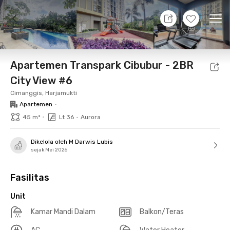
7 Agt 26 - Belum tahu
+
14
Ope
Foto
Fasilitas bersama
Lokasi
Aturan Tambahan
Apartemen Transpark Cibubur - 2BR
City View #6
Cimanggis, Harjamukti
Apartemen
•
•
45 m²
Lt 36
•
Aurora
Dikelola oleh M Darwis Lubis
sejak Mei 2026
Fasilitas
Unit
Kamar Mandi Dalam
Balkon/Teras