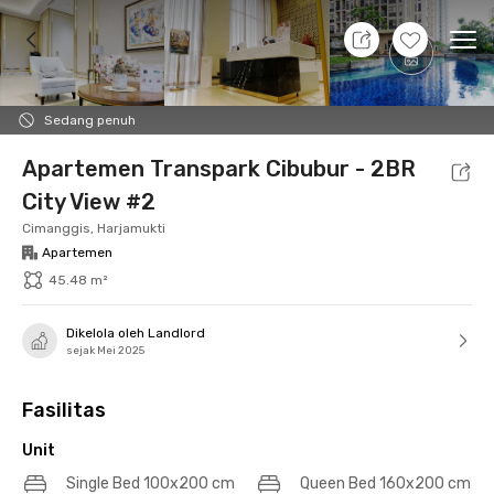
8 Agt 26 - Belum tahu
+
23
Ope
Foto
Fasilitas bersama
Lokasi
Aturan Tambahan
Sedang penuh
Apartemen Transpark Cibubur - 2BR
City View #2
Cimanggis, Harjamukti
Apartemen
45.48 m²
Dikelola oleh Landlord
sejak Mei 2025
Fasilitas
Unit
Single Bed 100x200 cm
Queen Bed 160x200 cm