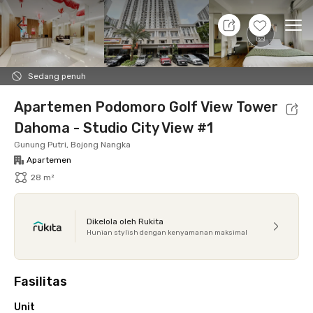
7 Agt 26 - Belum tahu
+
17
Ope
Foto
Fasilitas bersama
Lokasi
Aturan Tambahan
Sedang penuh
Apartemen Podomoro Golf View Tower
Dahoma - Studio City View #1
Gunung Putri, Bojong Nangka
Apartemen
28 m²
Dikelola oleh Rukita
Hunian stylish dengan kenyamanan maksimal
Fasilitas
Unit