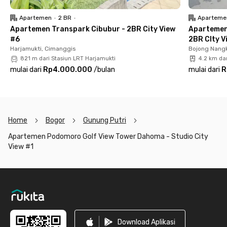
untuk keamananmu.
Apartemen
•
2 BR
•
Aparteme
Yuk, booking Apartemen Podomoro Golf View Tower Dahoma -
Apartemen Transpark Cibubur - 2BR City View
Apartemen
Studio City View #1 sekarang sebelum kehabisan!
#6
2BR CIty V
Harjamukti, Cimanggis
Bojong Nangk
821 m dari Stasiun LRT Harjamukti
4.2 km da
mulai dari
Rp4.000.000
/
bulan
mulai dari
R
Home
Bogor
Gunung Putri
Apartemen Podomoro Golf View Tower Dahoma - Studio City
View #1
Footer
Download Aplikasi