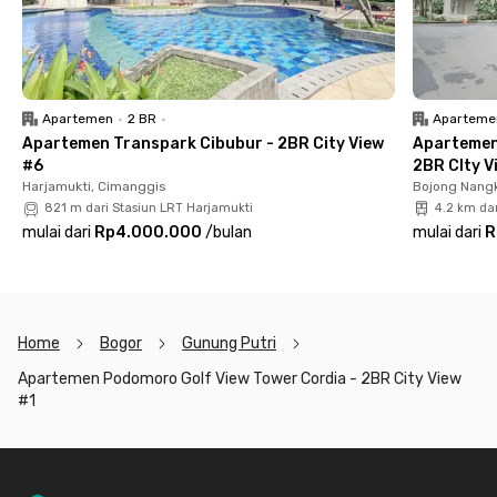
berjarak 3 menit dari pintu tol Cimanggis, 15 menit ke Riverside
Golf Club, 8 menit ke Emerald Golf Driving Range, 7 menit ke
CGE Avenue, 11 menit ke Trans Mall Cibubur, dan 14 menit ke
Mall Ciputra Cibubur.
Apartemen
•
2 BR
•
Aparteme
Dengan akses yang mudah ke berbagai destinasi penting,
Apartemen Transpark Cibubur - 2BR City View
Apartemen
Apartemen Podomoro Golf View Tower Cordia adalah pilihan
#6
2BR CIty V
tepat bagi kamu yang menginginkan hunian mewah dengan
Harjamukti, Cimanggis
Bojong Nangk
mobilitas tinggi. Yuk, langsung sewa apartemen ini sekarang
821 m dari Stasiun LRT Harjamukti
4.2 km da
juga sebelum kehabisan!
mulai dari
Rp4.000.000
/
bulan
mulai dari
R
Home
Bogor
Gunung Putri
Apartemen Podomoro Golf View Tower Cordia - 2BR City View
#1
Footer