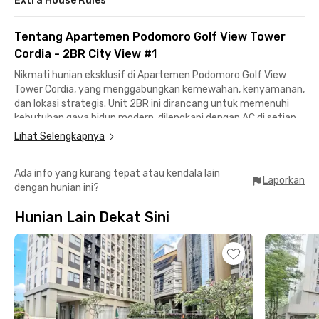
Extra House Rules
Tentang Apartemen Podomoro Golf View Tower
Cordia - 2BR City View #1
Nikmati hunian eksklusif di Apartemen Podomoro Golf View
Tower Cordia, yang menggabungkan kemewahan, kenyamanan,
dan lokasi strategis. Unit 2BR ini dirancang untuk memenuhi
kebutuhan gaya hidup modern, dilengkapi dengan AC di setiap
kamar, ruang tamu dengan sofa, serta dapur yang sudah
Lihat Selengkapnya
tersedia minibar, alat masak, dan alat makan. Dengan konsep
fully furnished, unit ini siap huni dan memberikan nuansa
Ada info yang kurang tepat atau kendala lain
kenyamanan di setiap sudut.
Laporkan
dengan hunian ini?
Fasilitas gedung yang premium meliputi area parkir luas, lobby
Hunian Lain Dekat Sini
eksklusif dengan koneksi WiFi, serta keamanan maksimal
dengan akses card dan parking card. Harga sewa sudah
termasuk IPL, memberikan kamu kemudahan tanpa perlu
khawatir ada biaya tambahan.
Apartemen ini menawarkan perpaduan sempurna antara
kenyamanan, privasi, dan fasilitas unggulan yang mendukung
gaya hidup urban. Berlokasi strategis, apartemen ini hanya