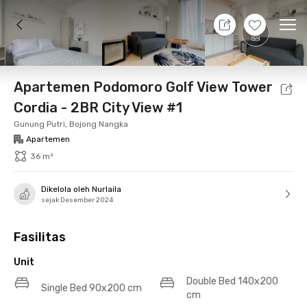
8 Agt 26 - Belum tahu
+
18
Ope
Foto
Fasilitas bersama
Lokasi
Aturan Tambahan
Apartemen Podomoro Golf View Tower
Cordia - 2BR City View #1
Gunung Putri, Bojong Nangka
Apartemen
36 m²
Dikelola oleh Nurlaila
sejak Desember 2024
Fasilitas
Unit
Double Bed 140x200
Single Bed 90x200 cm
cm