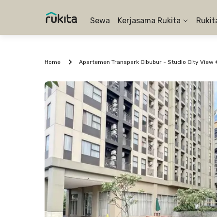
Sewa
Kerjasama Rukita
Rukit
Home
Apartemen Transpark Cibubur - Studio City View 