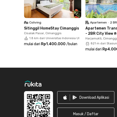
Coliving
Apartemen
•
2 B
Sitinggil HomeStay Cimanggis
Apartemen Trans
Cisalak Pasar, Cimanggis
- 2BR City View 
1.8 km dari Universitas Indonesia UI
Harjamukti, Cimangg
mulai dari
Rp1.400.000
/
bulan
821 m dari Stasiu
mulai dari
Rp4.00
Footer
Download Aplikasi
Masuk / Daftar