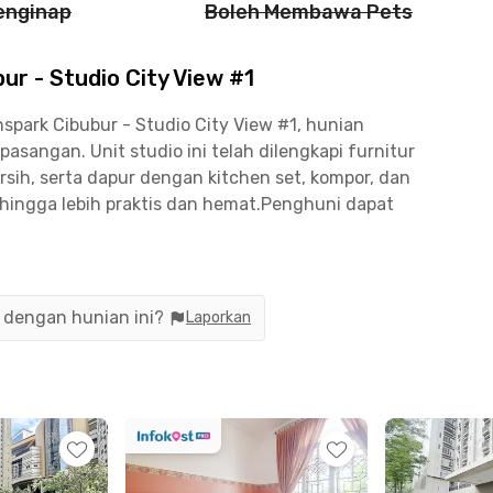
enginap
Boleh Membawa Pets
r - Studio City View #1
park Cibubur - Studio City View #1, hunian
sangan. Unit studio ini telah dilengkapi furnitur
sih, serta dapur dengan kitchen set, kompor, dan
ehingga lebih praktis dan hemat.Penghuni dapat
g, fitness center, playground, area parkir, lobby,
 Cibubur ini memiliki akses langsung ke Trans
 dan kebutuhan sehari-hari.Berlokasi strategis,
dari Mall Ciputra Cibubur, Stasiun LRT
n dengan hunian ini?
Laporkan
n akses yang mudah ke pusat perbelanjaan dan
udio City View #1 menjadi pilihan tepat untuk