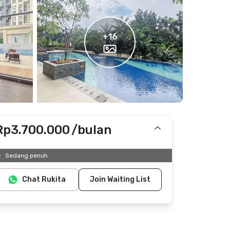
+
16
Rp3.700.000
/bulan
Termasuk IPL
Sedang penuh
Tidak termasuk listrik, air
Chat Rukita
Join Waiting List