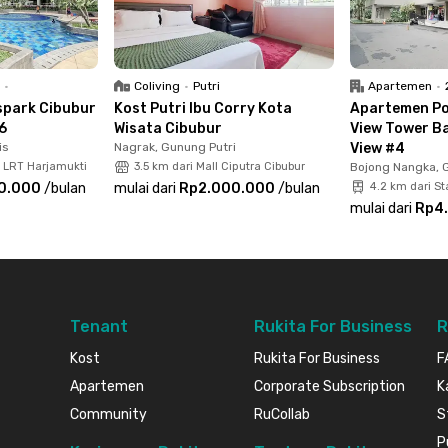
R
•
Coliving
•
Putri
Apartemen
•
park Cibubur
Kost Putri Ibu Corry Kota
Apartemen P
#6
Wisata Cibubur
View Tower Ba
is
Nagrak, Gunung Putri
View #4
n LRT Harjamukti
3.5 km dari Mall Ciputra Cibubur
Bojong Nangka, 
0.000
/
bulan
mulai dari
Rp2.000.000
/
bulan
4.2 km dari S
mulai dari
Rp4
Tenant
Rukita For Business
R
Kost
Rukita For Business
F
Apartemen
Corporate Subscription
K
Community
RuCollab
S
P