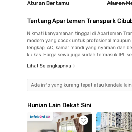
Aturan Bertamu
Aturan M
Tentang Apartemen Transpark Cibubu
Nikmati kenyamanan tinggal di Apartemen Trans
modern yang cocok untuk profesional maupun pa
lengkap, AC, kamar mandi yang nyaman dan ber
kulkas. Harga sewa juga sudah termasuk IPL s
menikmati berbagai fasilitas seperti kolam renan
Lihat Selengkapnya
lift, dan klinik. Keunggulan lainnya, apartemen
Studio Mall Cibubur yang memudahkan aktivitas
apartemen dekat mall ini hanya beberapa menit 
Ada info yang kurang tepat atau kendala lai
Harjamukti, dan Gerbang Tol Cimanggis. Denga
transportasi, Apartemen Transpark Cibubur - St
gaya hidup yang nyaman dan praktis.
Hunian Lain Dekat Sini