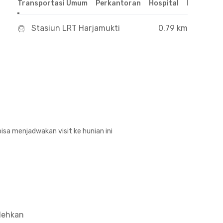
Transportasi Umum
Perkantoran
Hospital
Pusat Per
Stasiun LRT Harjamukti
0.79 km
isa menjadwakan visit ke hunian ini
olehkan