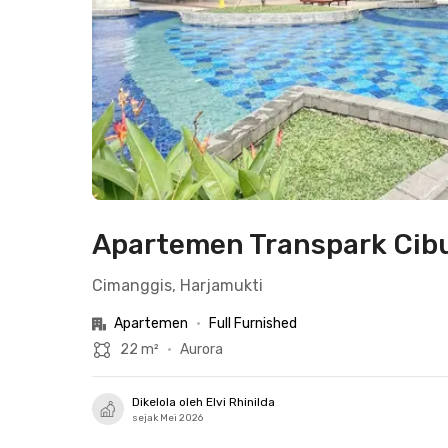
Apartemen Transpark Cibub
Cimanggis, Harjamukti
Apartemen
•
Full Furnished
22 m²
•
Aurora
Dikelola oleh Elvi Rhinilda
sejak Mei 2026