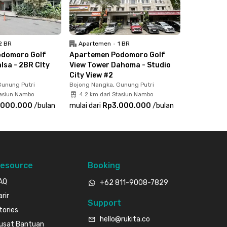
2 BR
Apartemen
•
1 BR
odomoro Golf
Apartemen Podomoro Golf
lsa - 2BR CIty
View Tower Dahoma - Studio
City View #2
Gunung Putri
Bojong Nangka, Gunung Putri
tasiun Nambo
4.2 km dari Stasiun Nambo
.000.000
/
bulan
mulai dari
Rp3.000.000
/
bulan
esource
Booking
AQ
+62 811-9008-7829
arir
Support
tories
hello@rukita.co
usat Bantuan