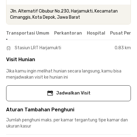
Jln. Alternatif Cibubur No.230, Harjamukti, Kecamatan
Cimanggis, Kota Depok, Jawa Barat
Transportasi Umum
Perkantoran
Hospital
Pusat Perbe
Stasiun LRT Harjamukti
0.83 km
Visit Hunian
Jika kamu ingin melihat hunian secara langsung, kamu bisa
menjadwakan visit ke hunian ini
Jadwalkan Visit
Aturan Tambahan Penghuni
Jumlah penghuni maks. per kamar tergantung tipe kamar dan
ukuran kasur