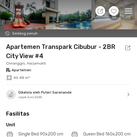
8 Agt 26 - Belum tahu
+
25
Ope
Foto
Fasilitas bersama
Lokasi
Aturan Tambahan
Sedang penuh
Apartemen Transpark Cibubur - 2BR
City View #4
Cimanggis, Harjamukti
Apartemen
45.48 m²
Dikelola oleh Puteri Sarenande
sejak Juni 2025
Fasilitas
Unit
Single Bed 90x200 cm
Queen Bed 160x200 cm