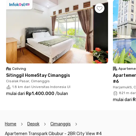
bulanan.
Apartemen di Cibubur ini adalah solusi praktis untuk mobilitas
tinggi sekaligus ruang nyaman membangun hidup bersama.
Jangan tunggu lama, amankan unit hunian eksklusif ini
sekarang juga!
Coliving
Aparteme
Sitinggil HomeStay Cimanggis
Apartemen 
Cisalak Pasar, Cimanggis
#6
1.8 km dari Universitas Indonesia UI
Harjamukti, 
mulai dari
Rp1.400.000
/
bulan
821 m dar
mulai dari
R
Home
Depok
Cimanggis
Apartemen Transpark Cibubur - 2BR City View #4