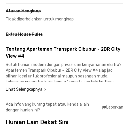
Aturan Menginap
Tidak diperbolehkan untuk menginap
Extra House Rules
Tentang Apartemen Transpark Cibubur - 2BR City
View #4
Butuh hunian modern dengan privasi dan kenyamanan ekstra?
Apartemen Transpark Cibubur – 2BR City View #4 siap jadi
pilihan ideal untuk profesional maupun pasangan muda.
Lokasinya superstrategis: hanya 1 menit jalan kaki ke Trans
Studio Mall Cibubur, 8 menit ke Tol Cimanggis dan Stasiun LRT
Lihat Selengkapnya
Harjamukti, serta 30 menit ke Bandara Halim Perdanakusuma.
Ada info yang kurang tepat atau kendala lain
Unit 2BR ini sudah fully furnished dengan AC, kamar mandi, dan
Laporkan
dengan hunian ini?
dapur lengkap sehingga kamu bisa langsung nyaman tanpa
ribet. Fasilitas gedung pun premium—mulai dari lobi ber-WiFi,
Hunian Lain Dekat Sini
area parkir, akses card, hingga CCTV 24 jam. Plus, harga sewa
sudah termasuk IPL sehingga lebih hemat untuk kebutuhan