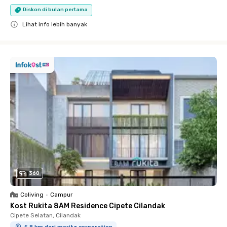
Diskon di bulan pertama
Lihat info lebih banyak
Close
360
Coliving
•
Campur
Kost Rukita 8AM Residence Cipete Cilandak
Cipete Selatan, Cilandak