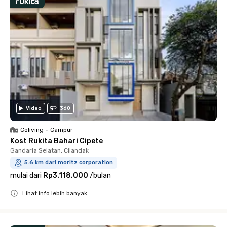
Video
360
Coliving
•
Campur
Kost Rukita Bahari Cipete
Gandaria Selatan, Cilandak
5.6 km dari moritz corporation
mulai dari
Rp3.118.000
/
bulan
Lihat info lebih banyak
Close