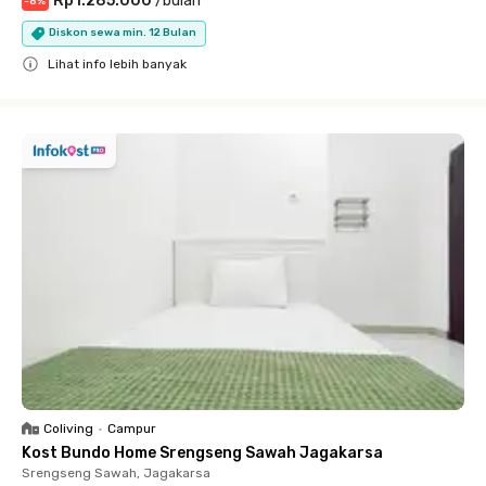
Rp1.285.000
/
bulan
-
8
%
Diskon sewa min. 12 Bulan
Lihat info lebih banyak
Close
Coliving
•
Campur
Kost Bundo Home Srengseng Sawah Jagakarsa
Srengseng Sawah, Jagakarsa