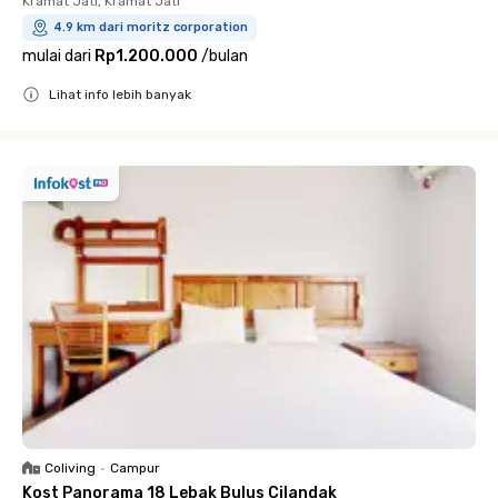
Kramat Jati, Kramat Jati
4.9 km dari moritz corporation
mulai dari
Rp1.200.000
/
bulan
Lihat info lebih banyak
Close
Coliving
•
Campur
Kost Panorama 18 Lebak Bulus Cilandak