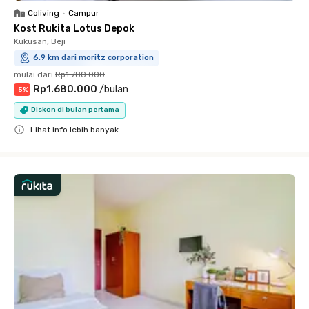
Coliving
•
Campur
Kost Rukita Lotus Depok
Kukusan, Beji
6.9 km dari moritz corporation
mulai dari
Rp1.780.000
Rp1.680.000
/
bulan
-
5
%
Diskon di bulan pertama
Lihat info lebih banyak
Close