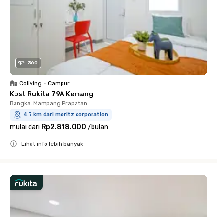
360
Coliving
•
Campur
Kost Rukita 79A Kemang
Bangka, Mampang Prapatan
4.7 km dari moritz corporation
mulai dari
Rp2.818.000
/
bulan
Lihat info lebih banyak
Close