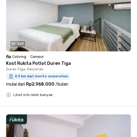
360
Coliving
•
Campur
Kost Rukita Potlot Duren Tiga
Duren Tiga, Pancoran
4.9 km dari moritz corporation
mulai dari
Rp2.968.000
/
bulan
Lihat info lebih banyak
Close