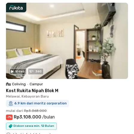
Video
360
Coliving
•
Campur
Kost Rukita Nipah Blok M
Melawai, Kebayoran Baru
6.9 km dari moritz corporation
mulai dari
Rp3.368.000
Rp3.108.000
/
bulan
-
7
%
Diskon sewa min. 12 Bulan