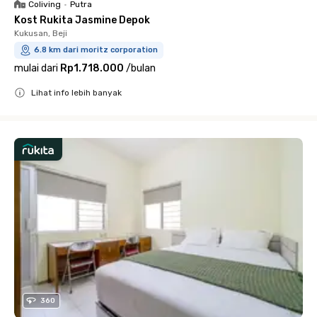
Coliving
•
Putra
Kost Rukita Jasmine Depok
Kukusan, Beji
6.8 km dari moritz corporation
mulai dari
Rp1.718.000
/
bulan
Lihat info lebih banyak
Close
360