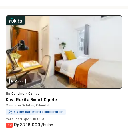
Close
Video
Coliving
•
Campur
Kost Rukita Smart Cipete
Gandaria Selatan, Cilandak
5.7 km dari moritz corporation
mulai dari
Rp3.018.000
Rp2.718.000
/
bulan
-
9
%