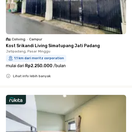
Coliving
•
Campur
Kost Srikandi Living Simatupang Jati Padang
Jatipadang, Pasar Minggu
1.1 km dari moritz corporation
mulai dari
Rp2.250.000
/
bulan
Lihat info lebih banyak
Close