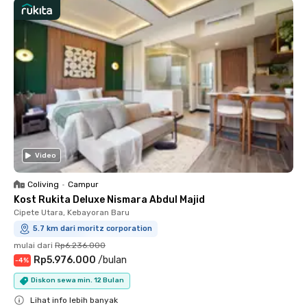
Video
Coliving
•
Campur
Kost Rukita Deluxe Nismara Abdul Majid
Cipete Utara, Kebayoran Baru
5.7 km dari moritz corporation
mulai dari
Rp6.236.000
Rp5.976.000
/
bulan
-
4
%
Diskon sewa min. 12 Bulan
Lihat info lebih banyak