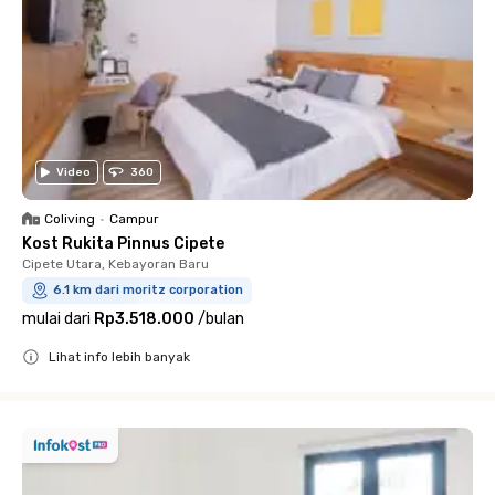
Video
360
Coliving
•
Campur
Kost Rukita Pinnus Cipete
Cipete Utara, Kebayoran Baru
6.1 km dari moritz corporation
mulai dari
Rp3.518.000
/
bulan
Lihat info lebih banyak
Close