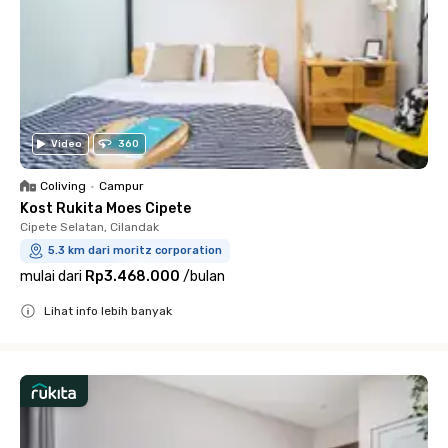
Video
360
Coliving
•
Campur
Kost Rukita Moes Cipete
Cipete Selatan, Cilandak
5.3 km dari moritz corporation
mulai dari
Rp3.468.000
/
bulan
Lihat info lebih banyak
Close