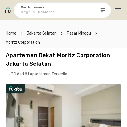
Cari hunianmu
8 Agt 26 - Belum tahu
Ope
Home
Jakarta Selatan
Pasar Minggu
Moritz Corporation
Apartemen Dekat Moritz Corporation
Jakarta Selatan
1 - 30 dari 81 Apartemen
Tersedia