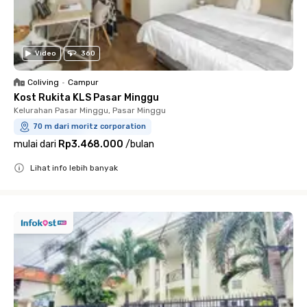
Video
360
Coliving
•
Campur
Kost Rukita KLS Pasar Minggu
Kelurahan Pasar Minggu, Pasar Minggu
70 m dari moritz corporation
mulai dari
Rp3.468.000
/
bulan
Lihat info lebih banyak
Close