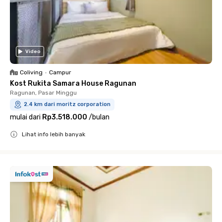
Video
Coliving
•
Campur
Kost Rukita Samara House Ragunan
Ragunan, Pasar Minggu
2.4 km dari moritz corporation
mulai dari
Rp3.518.000
/
bulan
Lihat info lebih banyak
Close