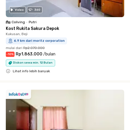
Video
360
Coliving
•
Putri
Kost Rukita Sakura Depok
Kukusan, Beji
6.9 km dari moritz corporation
mulai dari
Rp2.070.000
Rp1.863.000
/
bulan
-
10
%
Diskon sewa min. 12 Bulan
Lihat info lebih banyak
Close