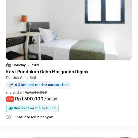
Coliving
•
Putri
Kost Pondokan Geha Margonda Depok
Pondok Cina, Beji
6.3 km dari moritz corporation
mulai dari
Rp1.600.000
Rp1.500.000
/
bulan
-
6
%
Diskon sewa min. 12 Bulan
Lihat info lebih banyak
Close