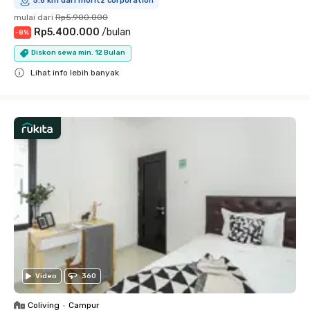
5.8 km dari moritz corporation
mulai dari
Rp5.900.000
Rp5.400.000
/
bulan
-
8
%
Diskon sewa min. 12 Bulan
Lihat info lebih banyak
Close
Video
360
Coliving
•
Campur