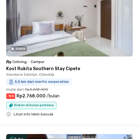
Video
Coliving
•
Campur
Kost Rukita Southern Stay Cipete
Gandaria Selatan, Cilandak
5.5 km dari moritz corporation
mulai dari
Rp3.268.000
Rp2.768.000
/
bulan
-
15
%
Diskon di bulan pertama
Lihat info lebih banyak
Close