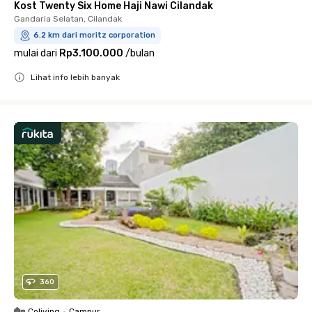
Kost Twenty Six Home Haji Nawi Cilandak
Gandaria Selatan, Cilandak
6.2 km dari moritz corporation
mulai dari
Rp3.100.000
/
bulan
Lihat info lebih banyak
Close
360
Coliving
•
Campur