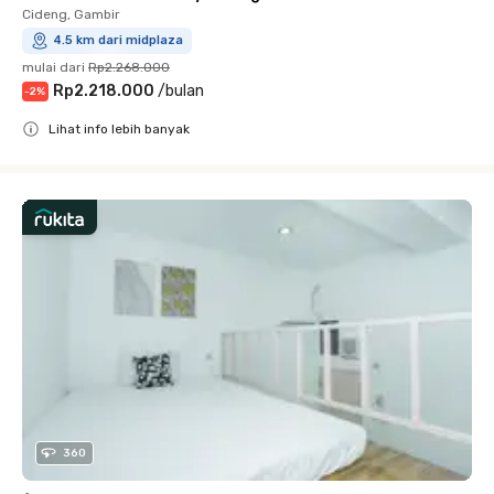
Cideng, Gambir
4.5 km dari midplaza
mulai dari
Rp2.268.000
Rp2.218.000
/
bulan
-
2
%
Lihat info lebih banyak
Close
360