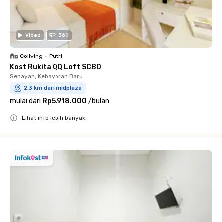
Video
360
Coliving
•
Putri
Kost Rukita QQ Loft SCBD
Senayan, Kebayoran Baru
2.3 km dari midplaza
mulai dari
Rp5.918.000
/
bulan
Lihat info lebih banyak
Close