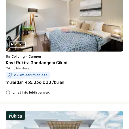
Video
Coliving
•
Campur
Kost Rukita Gondangdia Cikini
Cikini, Menteng
2.7 km dari midplaza
mulai dari
Rp5.036.000
/
bulan
Lihat info lebih banyak
Close