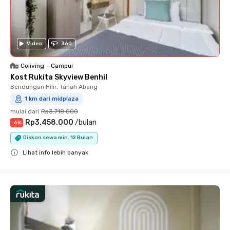
Video
360
Coliving
•
Campur
Kost Rukita Skyview Benhil
Bendungan Hilir, Tanah Abang
1 km dari midplaza
mulai dari
Rp3.718.000
Rp3.458.000
/
bulan
-
6
%
Diskon sewa min. 12 Bulan
Lihat info lebih banyak
Close