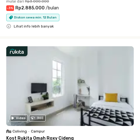
mulai dari
Rp3.000.000
Rp2.885.000
/
bulan
-
3
%
Diskon sewa min. 12 Bulan
Lihat info lebih banyak
Close
Video
360
Coliving
•
Campur
Kost Rukita Omah Roxy Cideng