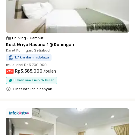
Coliving
•
Campur
Kost Griya Rasuna 1 @ Kuningan
Karet Kuningan, Setiabudi
1.7 km dari midplaza
mulai dari
Rp3.700.000
Rp3.585.000
/
bulan
-
3
%
Diskon sewa min. 12 Bulan
Lihat info lebih banyak
Close