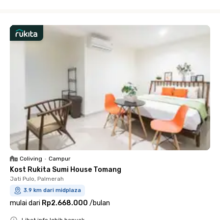
Close
Coliving
•
Campur
Kost Rukita Sumi House Tomang
Jati Pulo, Palmerah
3.9 km dari midplaza
mulai dari
Rp2.668.000
/
bulan
Lihat info lebih banyak