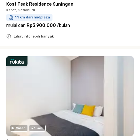
Kost Peak Residence Kuningan
Karet, Setiabudi
1.1 km dari midplaza
mulai dari
Rp3.900.000
/
bulan
Lihat info lebih banyak
Close
Video
360