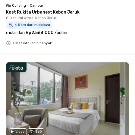
Coliving
•
Campur
Kost Rukita Urbanest Kebon Jeruk
Sukabumi Utara, Kebon Jeruk
4.8 km dari midplaza
mulai dari
Rp2.568.000
/
bulan
Lihat info lebih banyak
Close
Video
360