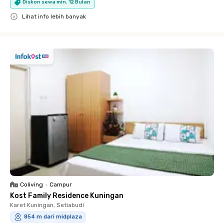
Diskon sewa min. 12 Bulan
Lihat info lebih banyak
Close
Coliving
•
Campur
Kost Family Residence Kuningan
Karet Kuningan, Setiabudi
854 m dari midplaza