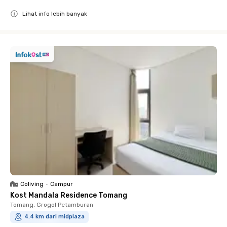
Lihat info lebih banyak
Close
Coliving
•
Campur
Kost Mandala Residence Tomang
Tomang, Grogol Petamburan
4.4 km dari midplaza