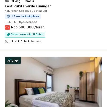
Coliving
•
Campur
Kost Rukita Verde Kuningan
Kelurahan Setiabudi, Setiabudi
1.7 km dari midplaza
mulai dari
Rp3.568.000
Rp3.308.000
/
bulan
-
7
%
Diskon sewa min. 12 Bulan
Lihat info lebih banyak
Close