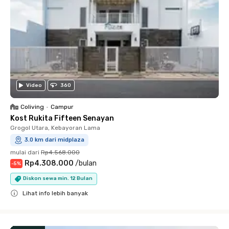
Video
360
Coliving
•
Campur
Kost Rukita Fifteen Senayan
Grogol Utara, Kebayoran Lama
3.0 km dari midplaza
mulai dari
Rp4.568.000
Rp4.308.000
/
bulan
-
5
%
Diskon sewa min. 12 Bulan
Lihat info lebih banyak
Close