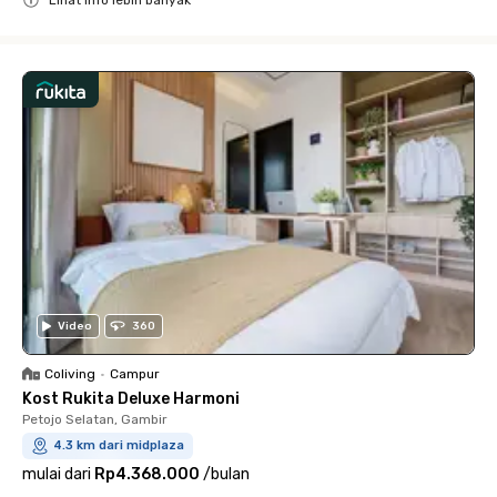
Close
Video
360
Coliving
•
Campur
Kost Rukita Deluxe Harmoni
Petojo Selatan, Gambir
4.3 km dari midplaza
mulai dari
Rp4.368.000
/
bulan