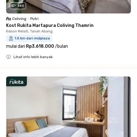
360
Coliving
•
Putri
Kost Rukita Martapura Coliving Thamrin
Kebon Melati, Tanah Abang
1.0 km dari midplaza
mulai dari
Rp3.618.000
/
bulan
Lihat info lebih banyak
Close