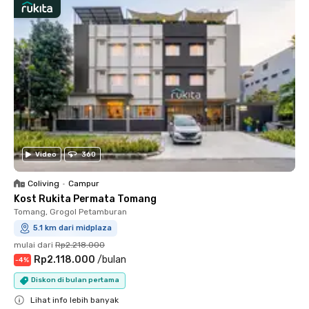
Video
360
Coliving
•
Campur
Kost Rukita Permata Tomang
Tomang, Grogol Petamburan
5.1 km dari midplaza
mulai dari
Rp2.218.000
Rp2.118.000
/
bulan
-
4
%
Diskon di bulan pertama
Lihat info lebih banyak