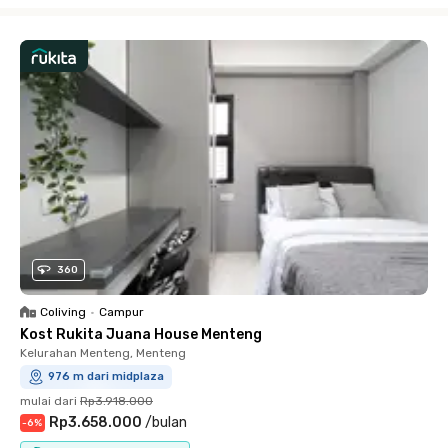
360
Coliving
•
Campur
Kost Rukita Juana House Menteng
Kelurahan Menteng, Menteng
976 m dari midplaza
mulai dari
Rp3.918.000
Rp3.658.000
/
bulan
-
6
%