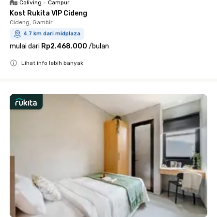
Coliving
•
Campur
Kost Rukita VIP Cideng
Cideng, Gambir
4.7 km dari midplaza
mulai dari
Rp2.468.000
/
bulan
Lihat info lebih banyak
Close