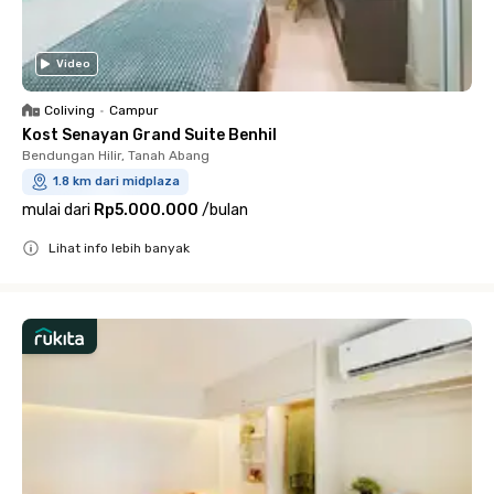
Video
Coliving
•
Campur
Kost Senayan Grand Suite Benhil
Bendungan Hilir, Tanah Abang
1.8 km dari midplaza
mulai dari
Rp5.000.000
/
bulan
Lihat info lebih banyak
Close