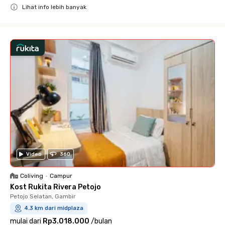
Lihat info lebih banyak
Close
Video
360
Coliving
•
Campur
Kost Rukita Rivera Petojo
Petojo Selatan, Gambir
4.3 km dari midplaza
mulai dari
Rp3.018.000
/
bulan