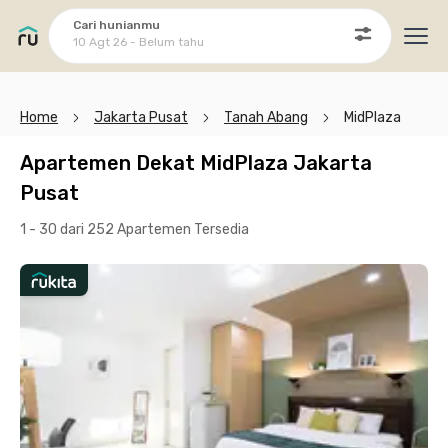
Cari hunianmu
10 Agt 26 - Belum tahu
Ope
Home
Jakarta Pusat
Tanah Abang
MidPlaza
Apartemen Dekat MidPlaza Jakarta
Pusat
1 - 30 dari 252 Apartemen
Tersedia