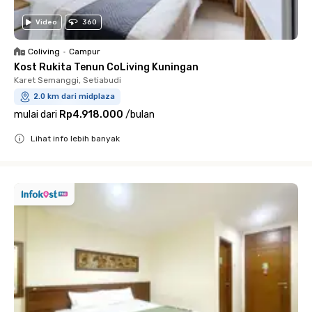
Video
360
Coliving
•
Campur
Kost Rukita Tenun CoLiving Kuningan
Karet Semanggi, Setiabudi
2.0 km dari midplaza
mulai dari
Rp4.918.000
/
bulan
Lihat info lebih banyak
Close