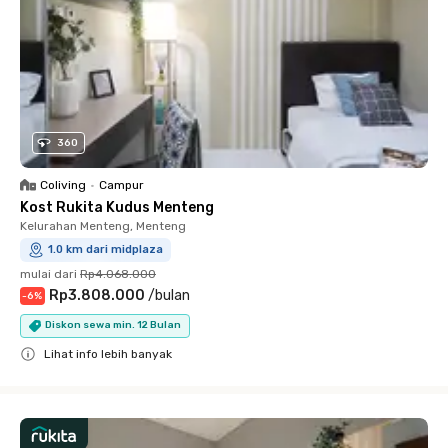
360
Coliving
•
Campur
Kost Rukita Kudus Menteng
Kelurahan Menteng, Menteng
1.0 km dari midplaza
mulai dari
Rp4.068.000
Rp3.808.000
/
bulan
-
6
%
Diskon sewa min. 12 Bulan
Lihat info lebih banyak
Close