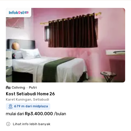
Coliving
•
Putri
Kost Setiabudi Home 26
Karet Kuningan, Setiabudi
679 m dari midplaza
mulai dari
Rp3.400.000
/
bulan
Lihat info lebih banyak
Close