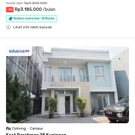
mulai dari
Rp3.300.000
Rp3.185.000
/
bulan
-
3
%
Diskon sewa min. 12 Bulan
Lihat info lebih banyak
Close
Coliving
•
Campur