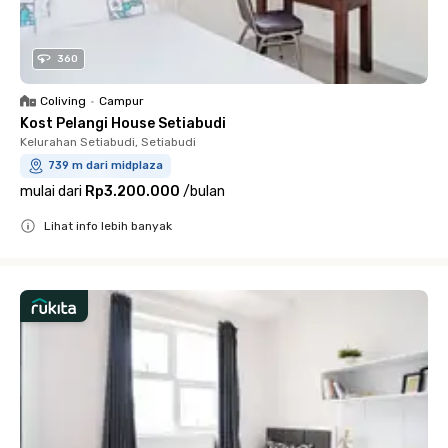
360
Coliving
•
Campur
Kost Pelangi House Setiabudi
Kelurahan Setiabudi, Setiabudi
739 m dari midplaza
mulai dari
Rp3.200.000
/
bulan
Lihat info lebih banyak
Close