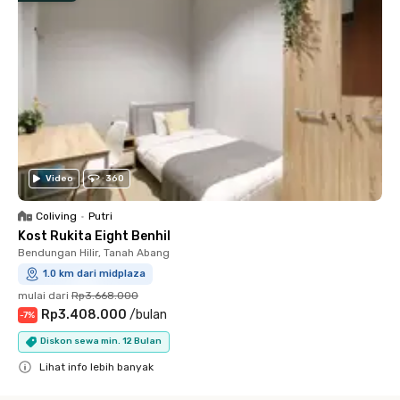
Video
360
Coliving
•
Putri
Kost Rukita Eight Benhil
Bendungan Hilir, Tanah Abang
1.0 km dari midplaza
mulai dari
Rp3.668.000
Rp3.408.000
/
bulan
-
7
%
Diskon sewa min. 12 Bulan
Lihat info lebih banyak
Close