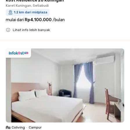
Kost Residence 28 Kuningan
Karet Kuningan, Setiabudi
1.2 km dari midplaza
mulai dari
Rp4.100.000
/
bulan
Lihat info lebih banyak
Close
Coliving
•
Campur