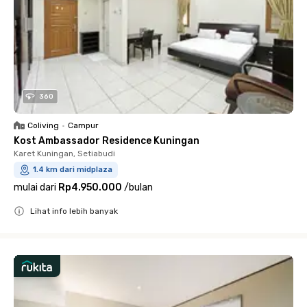
360
Coliving
•
Campur
Kost Ambassador Residence Kuningan
Karet Kuningan, Setiabudi
1.4 km dari midplaza
mulai dari
Rp4.950.000
/
bulan
Lihat info lebih banyak
Close