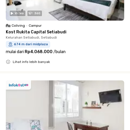
Video
360
Coliving
•
Campur
Kost Rukita Capital Setiabudi
Kelurahan Setiabudi, Setiabudi
674 m dari midplaza
mulai dari
Rp4.068.000
/
bulan
Lihat info lebih banyak
Close