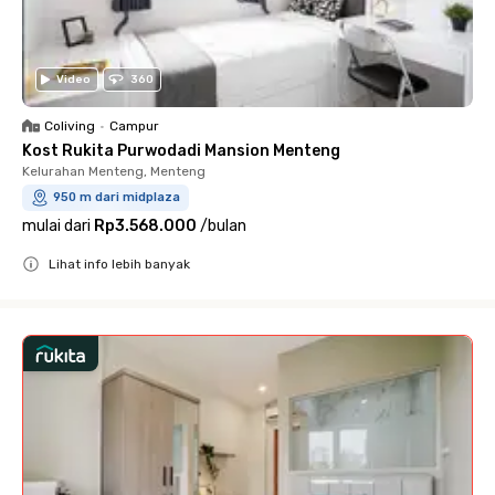
Video
360
Coliving
•
Campur
Kost Rukita Purwodadi Mansion Menteng
Kelurahan Menteng, Menteng
950 m dari midplaza
mulai dari
Rp3.568.000
/
bulan
Lihat info lebih banyak
Close