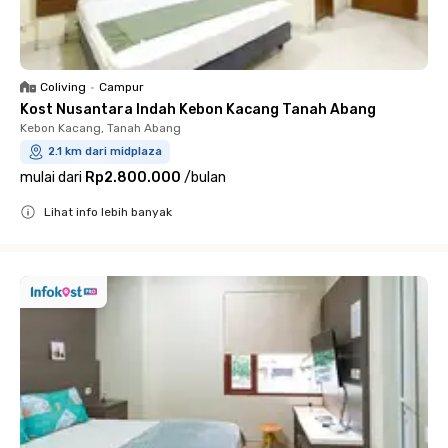
Coliving
•
Campur
Kost Nusantara Indah Kebon Kacang Tanah Abang
Kebon Kacang, Tanah Abang
2.1 km dari midplaza
mulai dari
Rp2.800.000
/
bulan
Lihat info lebih banyak
Close