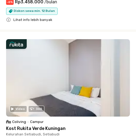
Rp3.458.000
/
bulan
-
6
%
Diskon sewa min. 12 Bulan
Lihat info lebih banyak
Close
Video
360
Coliving
•
Campur
Kost Rukita Verde Kuningan
Kelurahan Setiabudi, Setiabudi