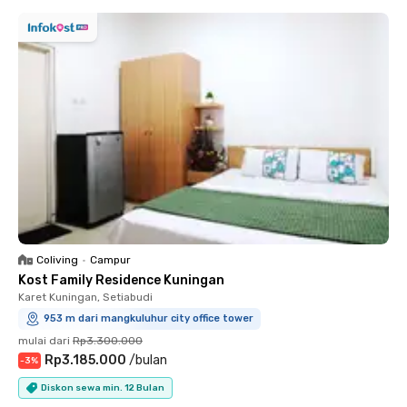
Coliving
•
Campur
Kost Family Residence Kuningan
Karet Kuningan, Setiabudi
953 m dari mangkuluhur city office tower
mulai dari
Rp3.300.000
Rp3.185.000
/
bulan
-
3
%
Diskon sewa min. 12 Bulan