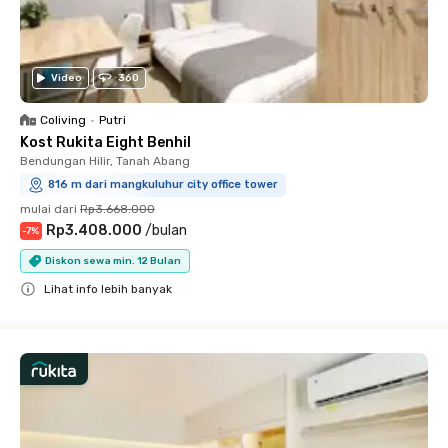
Video
360
Coliving
•
Putri
Kost Rukita Eight Benhil
Bendungan Hilir, Tanah Abang
816 m dari mangkuluhur city office tower
mulai dari
Rp3.668.000
Rp3.408.000
/
bulan
-
7
%
Diskon sewa min. 12 Bulan
Lihat info lebih banyak
Close