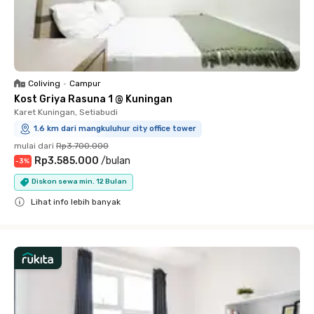
Coliving
•
Campur
Kost Griya Rasuna 1 @ Kuningan
Karet Kuningan, Setiabudi
1.6 km dari mangkuluhur city office tower
mulai dari
Rp3.700.000
Rp3.585.000
/
bulan
-
3
%
Diskon sewa min. 12 Bulan
Lihat info lebih banyak
Close