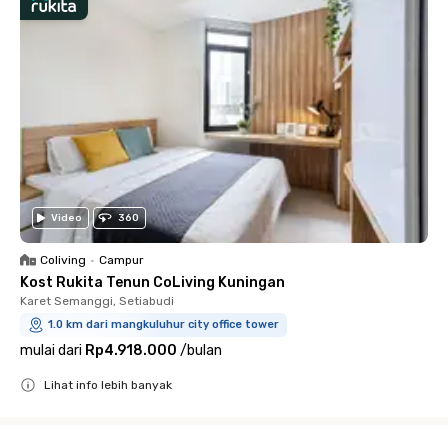
Video
360
Coliving
•
Campur
Kost Rukita Tenun CoLiving Kuningan
Karet Semanggi, Setiabudi
1.0 km dari mangkuluhur city office tower
mulai dari
Rp4.918.000
/
bulan
Lihat info lebih banyak
Close