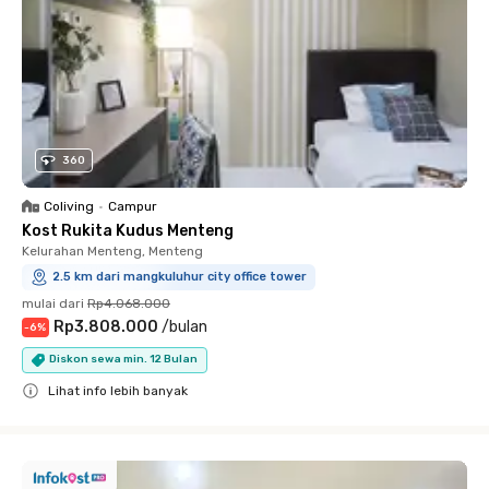
360
Coliving
•
Campur
Kost Rukita Kudus Menteng
Kelurahan Menteng, Menteng
2.5 km dari mangkuluhur city office tower
mulai dari
Rp4.068.000
Rp3.808.000
/
bulan
-
6
%
Diskon sewa min. 12 Bulan
Lihat info lebih banyak
Close