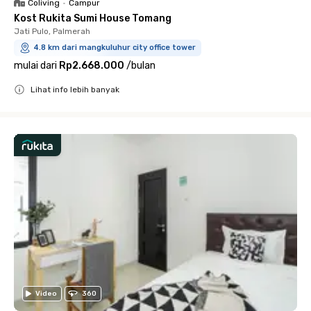
Coliving
•
Campur
Kost Rukita Sumi House Tomang
Jati Pulo, Palmerah
4.8 km dari mangkuluhur city office tower
mulai dari
Rp2.668.000
/
bulan
Lihat info lebih banyak
Close
Video
360