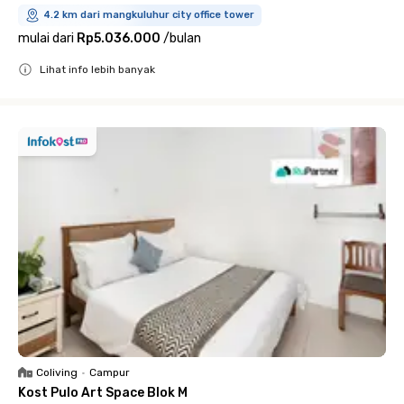
4.2 km dari mangkuluhur city office tower
mulai dari
Rp5.036.000
/
bulan
Lihat info lebih banyak
Close
Coliving
•
Campur
Kost Pulo Art Space Blok M