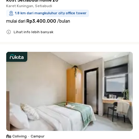
Kost Setiabudi Home 26
Karet Kuningan, Setiabudi
1.8 km dari mangkuluhur city office tower
mulai dari
Rp3.400.000
/
bulan
Lihat info lebih banyak
Close
Coliving
•
Campur