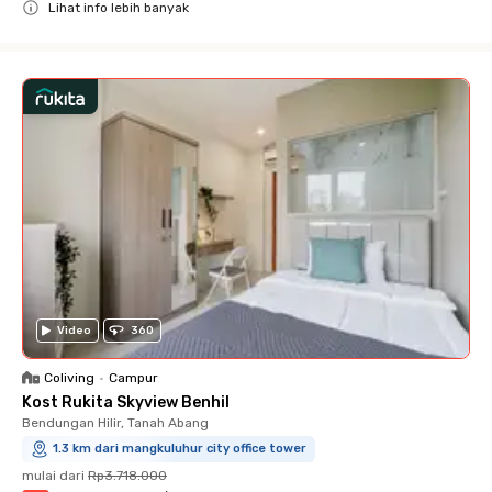
Lihat info lebih banyak
Close
Video
360
Coliving
•
Campur
Kost Rukita Skyview Benhil
Bendungan Hilir, Tanah Abang
1.3 km dari mangkuluhur city office tower
mulai dari
Rp3.718.000