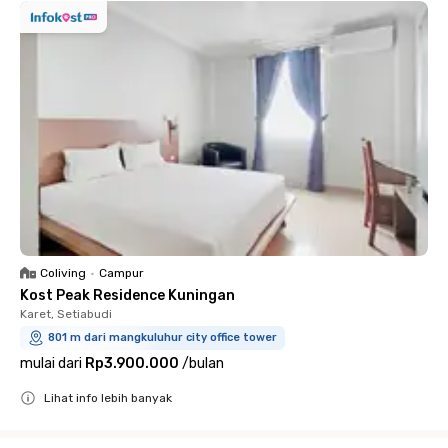
Coliving
•
Campur
Kost Peak Residence Kuningan
Karet, Setiabudi
801 m dari mangkuluhur city office tower
mulai dari
Rp3.900.000
/
bulan
Lihat info lebih banyak
Close