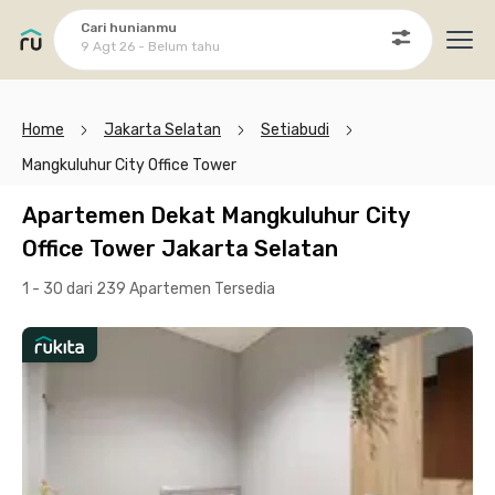
Cari hunianmu
9 Agt 26 - Belum tahu
Ope
Home
Jakarta Selatan
Setiabudi
Mangkuluhur City Office Tower
Apartemen Dekat Mangkuluhur City
Office Tower Jakarta Selatan
1 - 30 dari 239 Apartemen
Tersedia