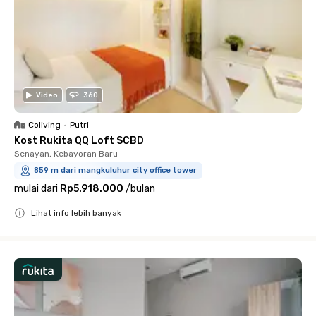
Video
360
Coliving
•
Putri
Kost Rukita QQ Loft SCBD
Senayan, Kebayoran Baru
859 m dari mangkuluhur city office tower
mulai dari
Rp5.918.000
/
bulan
Lihat info lebih banyak
Close