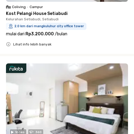
Coliving
•
Campur
Kost Pelangi House Setiabudi
Kelurahan Setiabudi, Setiabudi
2.0 km dari mangkuluhur city office tower
mulai dari
Rp3.200.000
/
bulan
Lihat info lebih banyak
Close
Video
360