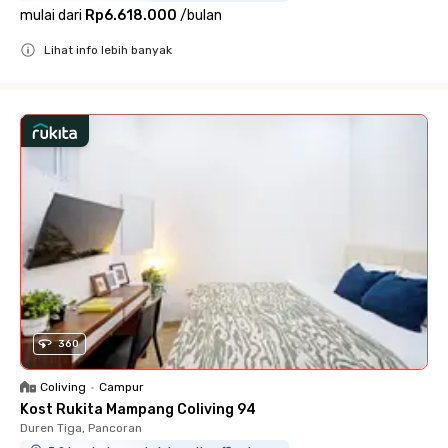
mulai dari
Rp6.618.000
/
bulan
Lihat info lebih banyak
Close
360
Coliving
•
Campur
Kost Rukita Mampang Coliving 94
Duren Tiga, Pancoran