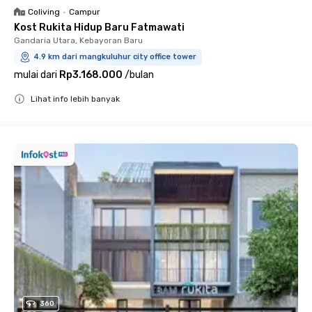
Coliving
•
Campur
Kost Rukita Hidup Baru Fatmawati
Gandaria Utara, Kebayoran Baru
4.9 km dari mangkuluhur city office tower
mulai dari
Rp3.168.000
/
bulan
Lihat info lebih banyak
Close
360