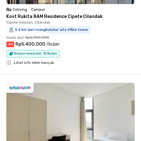
Coliving
•
Campur
Kost Rukita 8AM Residence Cipete Cilandak
Cipete Selatan, Cilandak
5.2 km dari mangkuluhur city office tower
mulai dari
Rp5.900.000
Rp5.400.000
/
bulan
-
8
%
Diskon sewa min. 12 Bulan
Lihat info lebih banyak
Close