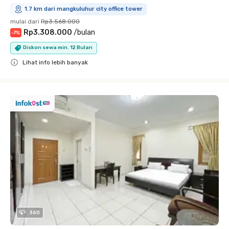
1.7 km dari mangkuluhur city office tower
mulai dari
Rp3.568.000
Rp3.308.000
/
bulan
-
7
%
Diskon sewa min. 12 Bulan
Lihat info lebih banyak
Close
360