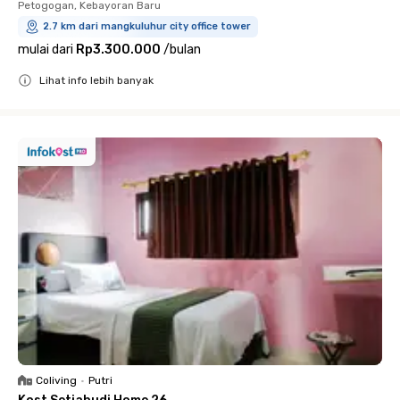
Petogogan, Kebayoran Baru
2.7 km dari mangkuluhur city office tower
mulai dari
Rp3.300.000
/
bulan
Lihat info lebih banyak
Close
Coliving
•
Putri