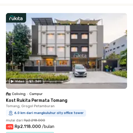
Close
Video
360
Coliving
•
Campur
Kost Rukita Permata Tomang
Tomang, Grogol Petamburan
6.0 km dari mangkuluhur city office tower
mulai dari
Rp2.218.000
Rp2.118.000
/
bulan
-
4
%