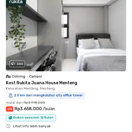
360
Coliving
•
Campur
Kost Rukita Juana House Menteng
Kelurahan Menteng, Menteng
2.5 km dari mangkuluhur city office tower
mulai dari
Rp3.918.000
Rp3.658.000
/
bulan
-
6
%
Diskon sewa min. 12 Bulan
Lihat info lebih banyak