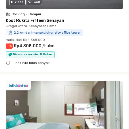
Video
360
Coliving
•
Campur
Kost Rukita Fifteen Senayan
Grogol Utara, Kebayoran Lama
2.2 km dari mangkuluhur city office tower
mulai dari
Rp4.568.000
Rp4.308.000
/
bulan
-
5
%
Diskon sewa min. 12 Bulan
Lihat info lebih banyak
Close