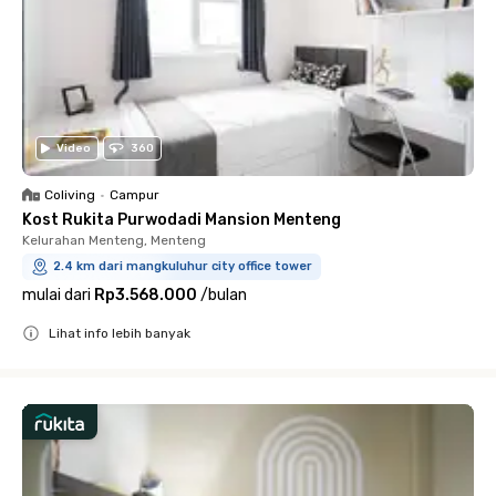
Video
360
Coliving
•
Campur
Kost Rukita Purwodadi Mansion Menteng
Kelurahan Menteng, Menteng
2.4 km dari mangkuluhur city office tower
mulai dari
Rp3.568.000
/
bulan
Lihat info lebih banyak
Close