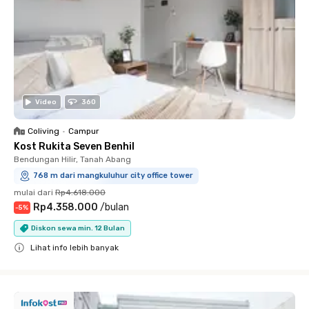
Video
360
Coliving
•
Campur
Kost Rukita Seven Benhil
Bendungan Hilir, Tanah Abang
768 m dari mangkuluhur city office tower
mulai dari
Rp4.618.000
Rp4.358.000
/
bulan
-
5
%
Diskon sewa min. 12 Bulan
Lihat info lebih banyak
Close