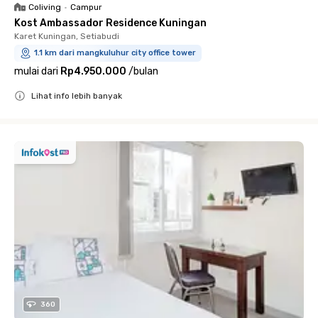
Coliving
•
Campur
Kost Ambassador Residence Kuningan
Karet Kuningan, Setiabudi
1.1 km dari mangkuluhur city office tower
mulai dari
Rp4.950.000
/
bulan
Lihat info lebih banyak
Close
360