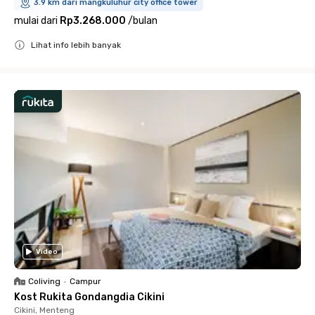
3.9 km dari mangkuluhur city office tower
mulai dari
Rp3.268.000
/
bulan
Lihat info lebih banyak
Close
Video
Coliving
•
Campur
Kost Rukita Gondangdia Cikini
Cikini, Menteng