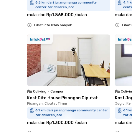
6.5 km dari jurangmangu community
4.4 
center for children jccc
cente
mulai dari
Rp1.868.000
/
bulan
mulai dar
Lihat info lebih banyak
Lihat 
Close
Close
Coliving
•
Campur
Colivi
Kost Dito House Pisangan Ciputat
Kost Jo
Pisangan, Ciputat Timur
Joglo, K
6.1 km dari jurangmangu community center
6.1 
for children jccc
for c
mulai dari
Rp1.300.000
/
bulan
mulai dar