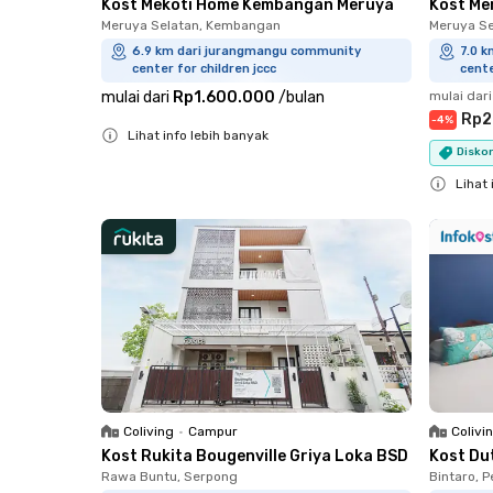
Kost Mekoti Home Kembangan Meruya
Kost Me
Meruya Selatan, Kembangan
Meruya S
6.9 km dari jurangmangu community
7.0 
center for children jccc
cente
mulai dari
Rp1.600.000
/
bulan
mulai dari
Rp2
-
4
%
Lihat info lebih banyak
Diskon
Close
Lihat 
Close
Coliving
•
Campur
Colivi
Kost Rukita Bougenville Griya Loka BSD
Kost Du
Rawa Buntu, Serpong
Bintaro, 