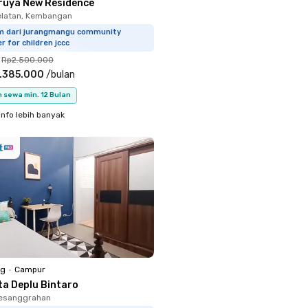
ruya New Residence
elatan, Kembangan
km dari jurangmangu community
r for children jccc
Rp2.500.000
.385.000
/
bulan
 sewa min. 12 Bulan
info lebih banyak
ng
•
Campur
ta Deplu Bintaro
Pesanggrahan