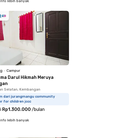
info lebih banyak
ng
•
Campur
sma Darul Hikmah Meruya
gan
n Selatan, Kembangan
km dari jurangmangu community
r for children jccc
i
Rp1.300.000
/
bulan
info lebih banyak