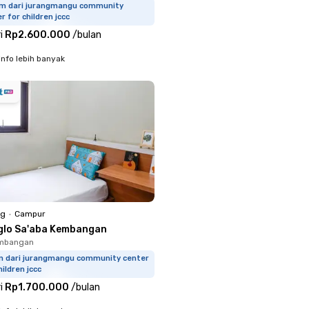
km dari jurangmangu community
r for children jccc
i
Rp2.600.000
/
bulan
info lebih banyak
ng
•
Campur
glo Sa'aba Kembangan
embangan
km dari jurangmangu community center
hildren jccc
i
Rp1.700.000
/
bulan