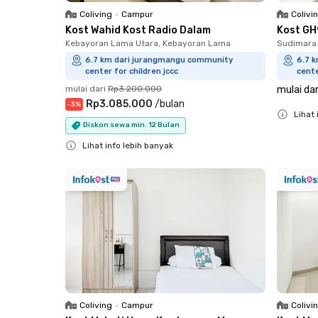
Coliving
•
Campur
Colivi
Kost Wahid Kost Radio Dalam
Kost GH
Kebayoran Lama Utara, Kebayoran Lama
Sudimara 
6.7 km dari jurangmangu community
6.7 
center for children jccc
cente
mulai dari
Rp3.200.000
mulai dar
Rp3.085.000
/
bulan
-
3
%
Lihat 
Diskon sewa min. 12 Bulan
Close
Lihat info lebih banyak
Close
Coliving
•
Campur
Colivi