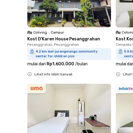
Coliving
•
Campur
Colivi
Kost D'Karen House Pesanggrahan
Kost Ko
Pesanggrahan, Pesanggrahan
Cempaka P
4.2 km dari jurangmangu community
5.0 
center for children jccc
cente
mulai dari
Rp1.600.000
/
bulan
mulai dar
Lihat info lebih banyak
Lihat 
Close
Close