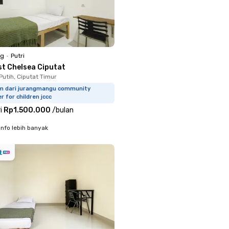
ng
•
Putri
st Chelsea Ciputat
utih, Ciputat Timur
km dari jurangmangu community
r for children jccc
i
Rp1.500.000
/
bulan
info lebih banyak