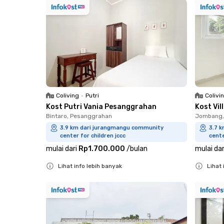
Coliving
•
Putri
Colivi
Kost Putri Vania Pesanggrahan
Kost Vil
Bintaro, Pesanggrahan
Jombang, 
3.9 km dari jurangmangu community
3.7 
center for children jccc
cente
mulai dari
Rp1.700.000
/
bulan
mulai dar
Lihat info lebih banyak
Lihat 
Close
Close