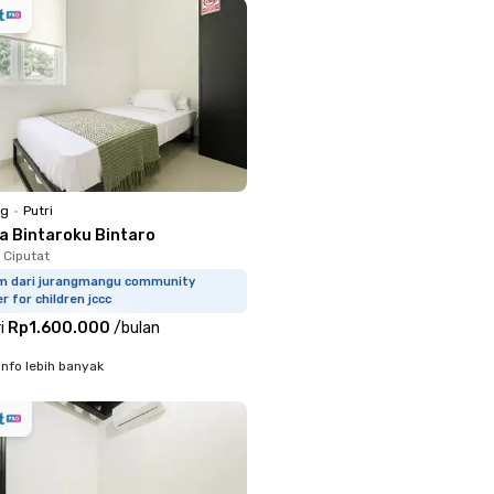
ng
•
Putri
la Bintaroku Bintaro
Ciputat
km dari jurangmangu community
r for children jccc
i
Rp1.600.000
/
bulan
info lebih banyak