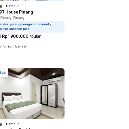
ng
•
Campur
97 House Pinang
Pinang, Pinang
km dari jurangmangu community
r for children jccc
i
Rp1.900.000
/
bulan
info lebih banyak
ng
•
Campur