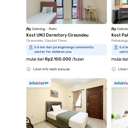
Coliving
•
Putri
Colivi
Kost UMJ Dormitory Cireundeu
Kost Pa
Cireundeu, Ciputat Timur
Petukanga
5.6 km dari jurangmangu community
5.6 
center for children jccc
cente
mulai dari
Rp2.100.000
/
bulan
mulai dar
Lihat info lebih banyak
Lihat 
Close
Close