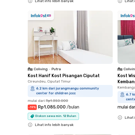
Lihat info lebih banyak
Lihat 
Close
Close
Coliving
•
Putra
Colivi
Kost Hanif Kost Pisangan Ciputat
Kost Wi
Cireundeu, Ciputat Timur
Kemban
Kembanga
6.2 km dari jurangmangu community
center for children jccc
6.7 
cente
mulai dari
Rp1.350.000
Rp1.085.000
/
bulan
mulai dar
-
19
%
Diskon sewa min. 12 Bulan
Lihat 
Lihat info lebih banyak
Close
Close