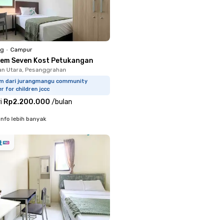
ng
•
Campur
lem Seven Kost Petukangan
n Utara, Pesanggrahan
km dari jurangmangu community
r for children jccc
i
Rp2.200.000
/
bulan
info lebih banyak