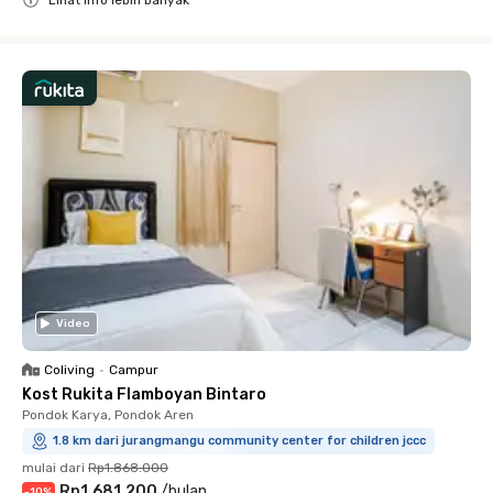
Lihat info lebih banyak
Close
Video
Coliving
•
Campur
Kost Rukita Flamboyan Bintaro
Pondok Karya, Pondok Aren
1.8 km dari jurangmangu community center for children jccc
mulai dari
Rp1.868.000
Rp1.681.200
/
bulan
-
10
%