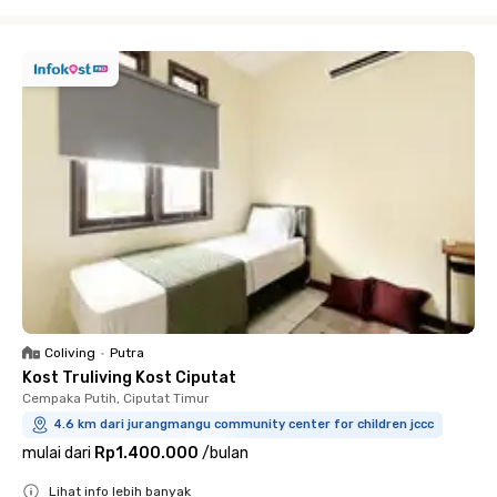
Close
Coliving
•
Putra
Kost Truliving Kost Ciputat
Cempaka Putih, Ciputat Timur
4.6 km dari jurangmangu community center for children jccc
mulai dari
Rp1.400.000
/
bulan
Lihat info lebih banyak