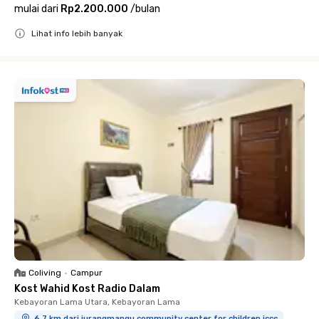
mulai dari
Rp2.200.000
/
bulan
Lihat info lebih banyak
Close
Coliving
•
Campur
Kost Wahid Kost Radio Dalam
Kebayoran Lama Utara, Kebayoran Lama
6.7 km dari jurangmangu community center for children jccc