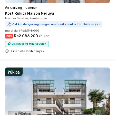
Coliving
•
Campur
Kost Rukita Maison Meruya
Meruya Selatan, Kembangan
6.4 km dari jurangmangu community center for children jccc
mulai dari
Rp2.318.000
Rp2.086.200
/
bulan
-
10
%
Diskon sewa min. 12 Bulan
Lihat info lebih banyak
Close