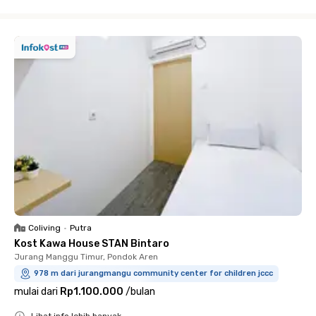
Close
Coliving
•
Putra
Kost Kawa House STAN Bintaro
Jurang Manggu Timur, Pondok Aren
978 m dari jurangmangu community center for children jccc
mulai dari
Rp1.100.000
/
bulan