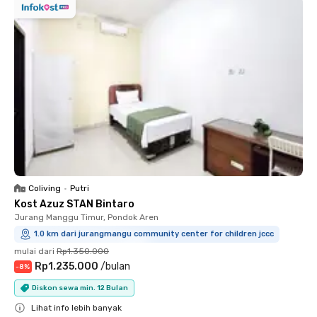
Coliving
•
Putri
Kost Azuz STAN Bintaro
Jurang Manggu Timur, Pondok Aren
1.0 km dari jurangmangu community center for children jccc
mulai dari
Rp1.350.000
Rp1.235.000
/
bulan
-
8
%
Diskon sewa min. 12 Bulan
Lihat info lebih banyak