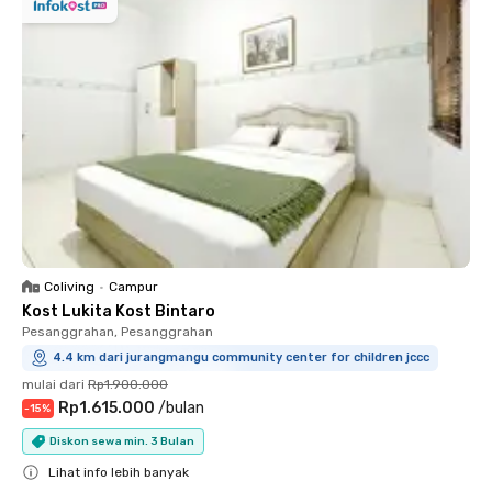
Coliving
•
Campur
Kost Lukita Kost Bintaro
Pesanggrahan, Pesanggrahan
4.4 km dari jurangmangu community center for children jccc
mulai dari
Rp1.900.000
Rp1.615.000
/
bulan
-
15
%
Diskon sewa min. 3 Bulan
Lihat info lebih banyak