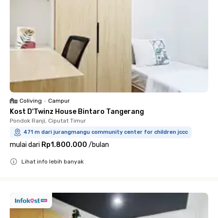
Coliving
•
Campur
Kost D'Twinz House Bintaro Tangerang
Pondok Ranji, Ciputat Timur
471 m dari jurangmangu community center for children jccc
mulai dari
Rp1.800.000
/
bulan
Lihat info lebih banyak
Close