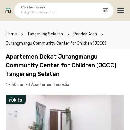
Cari hunianmu
8 Agt 26 - Belum tahu
Ope
Home
Tangerang Selatan
Pondok Aren
Jurangmangu Community Center for Children (JCCC)
Apartemen Dekat Jurangmangu
Community Center for Children (JCCC)
Tangerang Selatan
1 - 30 dari 73 Apartemen
Tersedia