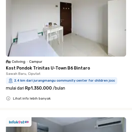
Coliving
•
Campur
Kost Pondok Trinitas U-Town B6 Bintaro
Sawah Baru, Ciputat
2.4 km dari jurangmangu community center for children jccc
mulai dari
Rp1.350.000
/
bulan
Lihat info lebih banyak
Close