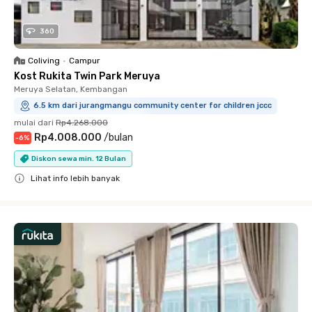
360
Coliving
•
Campur
Kost Rukita Twin Park Meruya
Meruya Selatan, Kembangan
6.5 km dari jurangmangu community center for children jccc
mulai dari
Rp4.268.000
Rp4.008.000
/
bulan
-
6
%
Diskon sewa min. 12 Bulan
Lihat info lebih banyak
Close