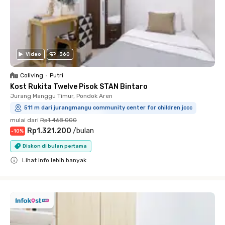
Video
360
Coliving
•
Putri
Kost Rukita Twelve Pisok STAN Bintaro
Jurang Manggu Timur, Pondok Aren
511 m dari jurangmangu community center for children jccc
mulai dari
Rp1.468.000
Rp1.321.200
/
bulan
-
10
%
Diskon di bulan pertama
Lihat info lebih banyak
Close