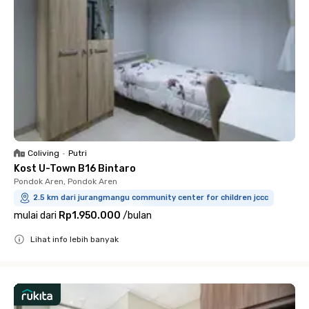
Coliving
•
Putri
Kost U-Town B16 Bintaro
Pondok Aren, Pondok Aren
2.5 km dari jurangmangu community center for children jccc
mulai dari
Rp1.950.000
/
bulan
Lihat info lebih banyak
Close