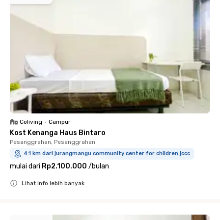
Coliving
•
Campur
Kost Kenanga Haus Bintaro
Pesanggrahan, Pesanggrahan
4.1 km dari jurangmangu community center for children jccc
mulai dari
Rp2.100.000
/
bulan
Lihat info lebih banyak
Close