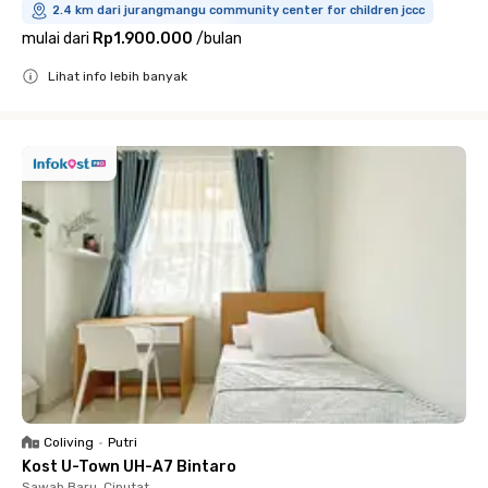
2.4 km dari jurangmangu community center for children jccc
mulai dari
Rp1.900.000
/
bulan
Lihat info lebih banyak
Close
Coliving
•
Putri
Kost U-Town UH-A7 Bintaro
Sawah Baru, Ciputat