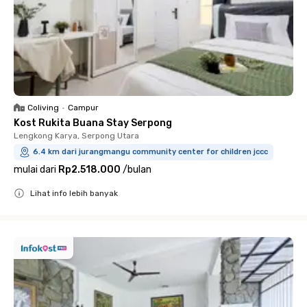
Coliving
•
Campur
Kost Rukita Buana Stay Serpong
Lengkong Karya, Serpong Utara
6.4 km dari jurangmangu community center for children jccc
mulai dari
Rp2.518.000
/
bulan
Lihat info lebih banyak
Close