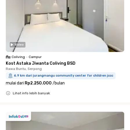
Video
Coliving
•
Campur
Kost Astaka Jiwanta Coliving BSD
Rawa Buntu, Serpong
6.9 km dari jurangmangu community center for children jccc
mulai dari
Rp2.250.000
/
bulan
Lihat info lebih banyak
Close