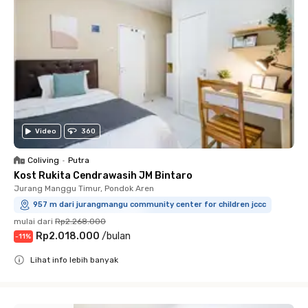
Video
360
Coliving
•
Putra
Kost Rukita Cendrawasih JM Bintaro
Jurang Manggu Timur, Pondok Aren
957 m dari jurangmangu community center for children jccc
mulai dari
Rp2.268.000
Rp2.018.000
/
bulan
-
11
%
Lihat info lebih banyak
Close