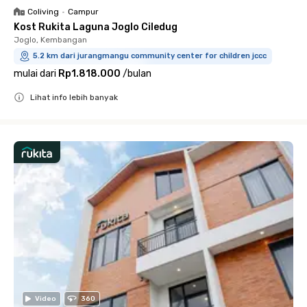
Coliving
•
Campur
Kost Rukita Laguna Joglo Ciledug
Joglo, Kembangan
5.2 km dari jurangmangu community center for children jccc
mulai dari
Rp1.818.000
/
bulan
Lihat info lebih banyak
Close
Video
360