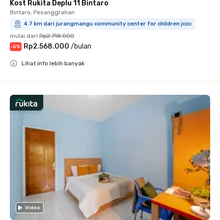
Kost Rukita Deplu 11 Bintaro
Bintaro, Pesanggrahan
4.7 km dari jurangmangu community center for children jccc
mulai dari
Rp2.718.000
Rp2.568.000
/
bulan
-
5
%
Lihat info lebih banyak
Close
Video