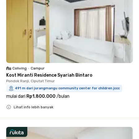
Coliving
•
Campur
Kost Miranti Residence Syariah Bintaro
Pondok Ranji, Ciputat Timur
491 m dari jurangmangu community center for children jccc
mulai dari
Rp1.800.000
/
bulan
Lihat info lebih banyak
Close