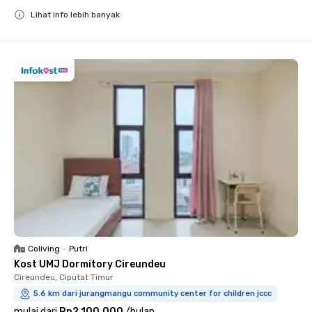
Lihat info lebih banyak
Close
Coliving
•
Putri
Kost UMJ Dormitory Cireundeu
Cireundeu, Ciputat Timur
5.6 km dari jurangmangu community center for children jccc
mulai dari
Rp2.100.000
/
bulan