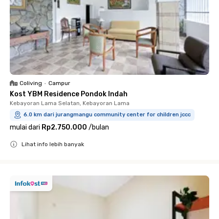
Coliving
•
Campur
Kost YBM Residence Pondok Indah
Kebayoran Lama Selatan, Kebayoran Lama
6.0 km dari jurangmangu community center for children jccc
mulai dari
Rp2.750.000
/
bulan
Lihat info lebih banyak
Close