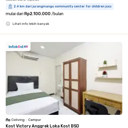
2.4 km dari jurangmangu community center for children jccc
mulai dari
Rp2.100.000
/
bulan
Lihat info lebih banyak
Close
Coliving
•
Campur
Kost Victory Anggrek Loka Kost BSD