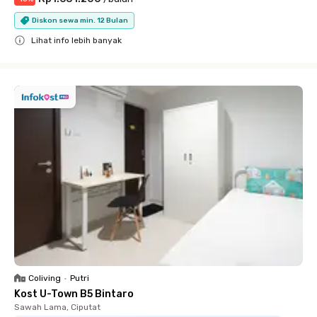
Diskon sewa min. 12 Bulan
Lihat info lebih banyak
Close
Coliving
•
Putri
Kost U-Town B5 Bintaro
Sawah Lama, Ciputat