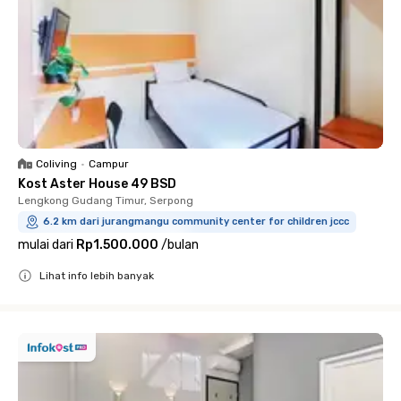
Coliving
•
Campur
Kost Aster House 49 BSD
Lengkong Gudang Timur, Serpong
6.2 km dari jurangmangu community center for children jccc
mulai dari
Rp1.500.000
/
bulan
Lihat info lebih banyak
Close