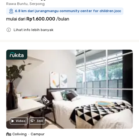
Rawa Buntu, Serpong
6.8 km dari jurangmangu community center for children jccc
mulai dari
Rp1.600.000
/
bulan
Lihat info lebih banyak
Close
Video
360
Coliving
•
Campur