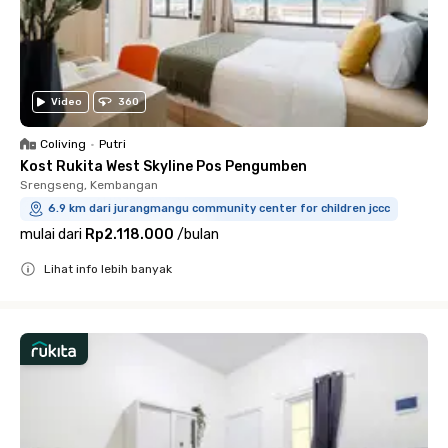
Video
360
Coliving
•
Putri
Kost Rukita West Skyline Pos Pengumben
Srengseng, Kembangan
6.9 km dari jurangmangu community center for children jccc
mulai dari
Rp2.118.000
/
bulan
Lihat info lebih banyak
Close