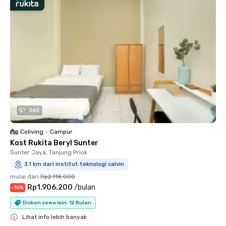
360
Coliving
•
Campur
Kost Rukita Beryl Sunter
Sunter Jaya, Tanjung Priok
3.1 km dari institut teknologi calvin
mulai dari
Rp2.118.000
Rp1.906.200
/
bulan
-
10
%
Diskon sewa min. 12 Bulan
Lihat info lebih banyak