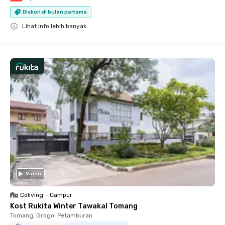
Diskon di bulan pertama
Lihat info lebih banyak
Close
Video
Coliving
•
Campur
Kost Rukita Winter Tawakal Tomang
Tomang, Grogol Petamburan