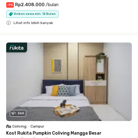
Rp2.408.000
/
bulan
-
9
%
Diskon sewa min. 12 Bulan
Lihat info lebih banyak
Close
360
Coliving
•
Campur
Kost Rukita Pumpkin Coliving Mangga Besar