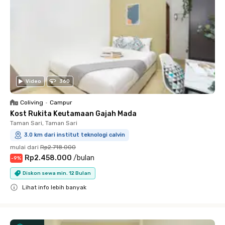
Video
360
Coliving
•
Campur
Kost Rukita Keutamaan Gajah Mada
Taman Sari, Taman Sari
3.0 km dari institut teknologi calvin
mulai dari
Rp2.718.000
Rp2.458.000
/
bulan
-
9
%
Diskon sewa min. 12 Bulan
Lihat info lebih banyak
Close