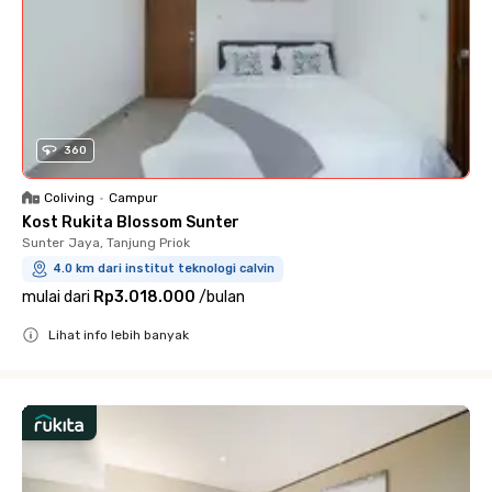
360
Coliving
•
Campur
Kost Rukita Blossom Sunter
Sunter Jaya, Tanjung Priok
4.0 km dari institut teknologi calvin
mulai dari
Rp3.018.000
/
bulan
Lihat info lebih banyak
Close