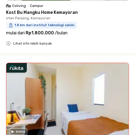
Coliving
•
Campur
Kost Bu Mangku Home Kemayoran
Utan Panjang, Kemayoran
1.8 km dari institut teknologi calvin
mulai dari
Rp1.800.000
/
bulan
Lihat info lebih banyak
Close
Video