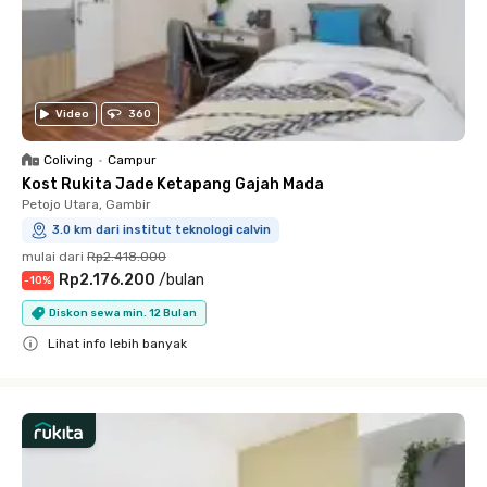
Video
360
Coliving
•
Campur
Kost Rukita Jade Ketapang Gajah Mada
Petojo Utara, Gambir
3.0 km dari institut teknologi calvin
mulai dari
Rp2.418.000
Rp2.176.200
/
bulan
-
10
%
Diskon sewa min. 12 Bulan
Lihat info lebih banyak
Close