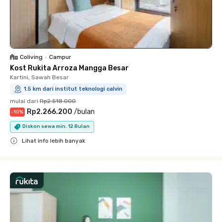
Coliving
•
Campur
Kost Rukita Arroza Mangga Besar
Kartini, Sawah Besar
1.5 km dari institut teknologi calvin
mulai dari
Rp2.518.000
Rp2.266.200
/
bulan
-
10
%
Diskon sewa min. 12 Bulan
Lihat info lebih banyak
Close