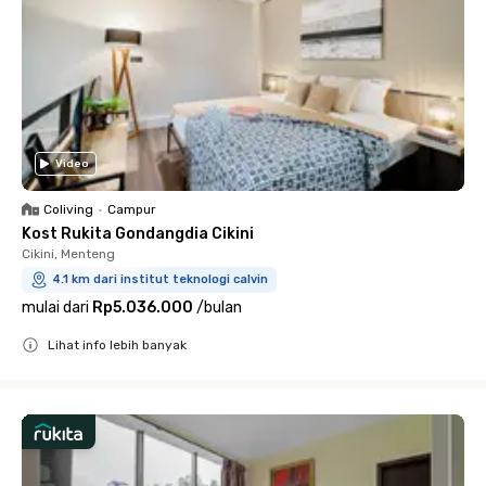
Video
Coliving
•
Campur
Kost Rukita Gondangdia Cikini
Cikini, Menteng
4.1 km dari institut teknologi calvin
mulai dari
Rp5.036.000
/
bulan
Lihat info lebih banyak
Close