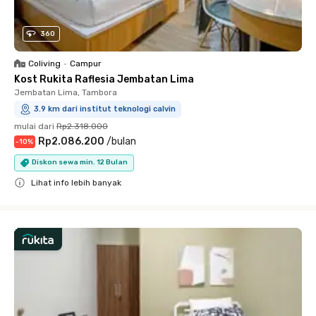
360
Coliving
•
Campur
Kost Rukita Raflesia Jembatan Lima
Jembatan Lima, Tambora
3.9 km dari institut teknologi calvin
mulai dari
Rp2.318.000
Rp2.086.200
/
bulan
-
10
%
Diskon sewa min. 12 Bulan
Lihat info lebih banyak
Close