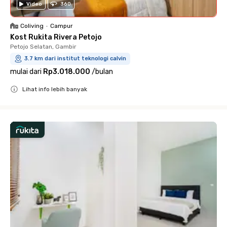
Video
360
Coliving
•
Campur
Kost Rukita Rivera Petojo
Petojo Selatan, Gambir
3.7 km dari institut teknologi calvin
mulai dari
Rp3.018.000
/
bulan
Lihat info lebih banyak
Close