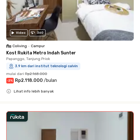
Video
360
Coliving
•
Campur
Kost Rukita Metro Indah Sunter
Papanggo, Tanjung Priok
3.9 km dari institut teknologi calvin
mulai dari
Rp2.168.000
Rp2.118.000
/
bulan
-
2
%
Lihat info lebih banyak
Close