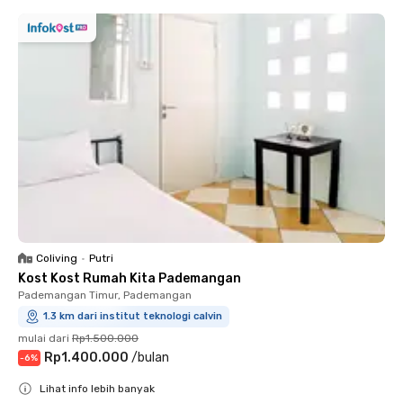
Coliving
•
Putri
Kost Kost Rumah Kita Pademangan
Pademangan Timur, Pademangan
1.3 km dari institut teknologi calvin
mulai dari
Rp1.500.000
Rp1.400.000
/
bulan
-
6
%
Lihat info lebih banyak