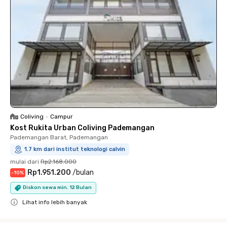
Coliving
•
Campur
Kost Rukita Urban Coliving Pademangan
Pademangan Barat, Pademangan
1.7 km dari institut teknologi calvin
mulai dari
Rp2.168.000
Rp1.951.200
/
bulan
-
10
%
Diskon sewa min. 12 Bulan
Lihat info lebih banyak
Close