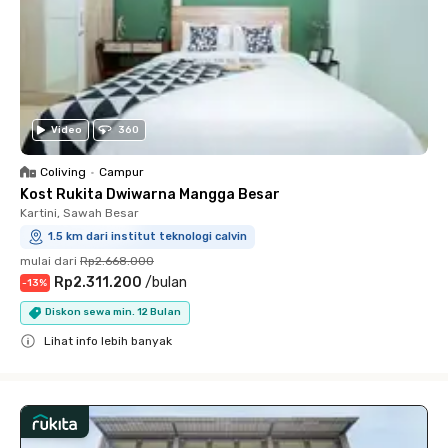
Video
360
Coliving
•
Campur
Kost Rukita Dwiwarna Mangga Besar
Kartini, Sawah Besar
1.5 km dari institut teknologi calvin
mulai dari
Rp2.668.000
Rp2.311.200
/
bulan
-
13
%
Diskon sewa min. 12 Bulan
Lihat info lebih banyak
Close