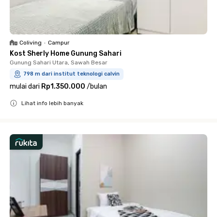
Coliving
•
Campur
Kost Sherly Home Gunung Sahari
Gunung Sahari Utara, Sawah Besar
798 m dari institut teknologi calvin
mulai dari
Rp1.350.000
/
bulan
Lihat info lebih banyak
Close