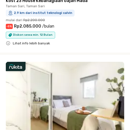
Kost 23 House Kebahagiaan Gajah Mada
Taman Sari, Taman Sari
2.9 km dari institut teknologi calvin
mulai dari
Rp2.200.000
Rp2.085.000
/
bulan
-
5
%
Diskon sewa min. 12 Bulan
Lihat info lebih banyak
Close