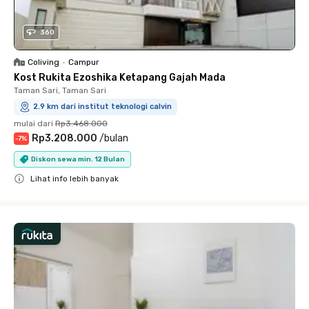
360
Coliving
•
Campur
Kost Rukita Ezoshika Ketapang Gajah Mada
Taman Sari, Taman Sari
2.9 km dari institut teknologi calvin
mulai dari
Rp3.468.000
Rp3.208.000
/
bulan
-
7
%
Diskon sewa min. 12 Bulan
Lihat info lebih banyak
Close