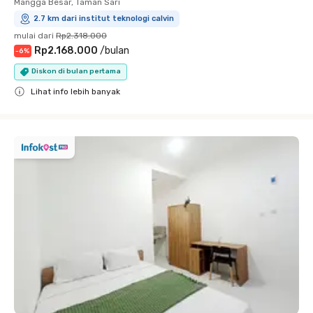
Mangga Besar, Taman Sari
2.7 km dari institut teknologi calvin
mulai dari
Rp2.318.000
Rp2.168.000
/
bulan
-
6
%
Diskon di bulan pertama
Lihat info lebih banyak
Close