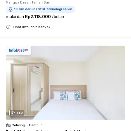
Mangga Besar, Taman Sari
1.8 km dari institut teknologi calvin
mulai dari
Rp2.118.000
/
bulan
Lihat info lebih banyak
Close
360
Coliving
•
Campur