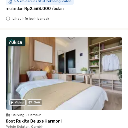
5.6 km dari institut teknologi calvin
mulai dari
Rp2.568.000
/
bulan
Lihat info lebih banyak
Close
Video
360
Coliving
•
Campur
Kost Rukita Deluxe Harmoni
Petojo Selatan, Gambir