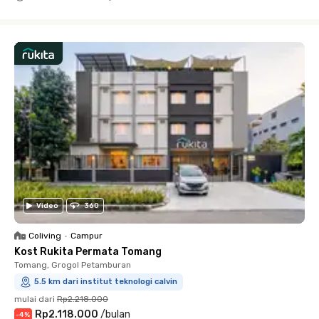
Close
Video
360
Coliving
•
Campur
Kost Rukita Permata Tomang
Tomang, Grogol Petamburan
5.5 km dari institut teknologi calvin
mulai dari
Rp2.218.000
Rp2.118.000
/
bulan
-
4
%