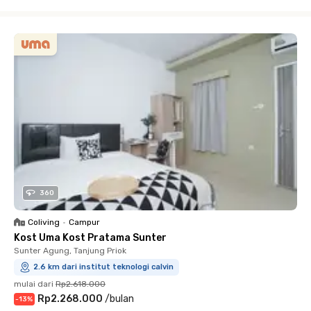
Close
360
Coliving
•
Campur
Kost Uma Kost Pratama Sunter
Sunter Agung, Tanjung Priok
2.6 km dari institut teknologi calvin
mulai dari
Rp2.618.000
Rp2.268.000
/
bulan
-
13
%