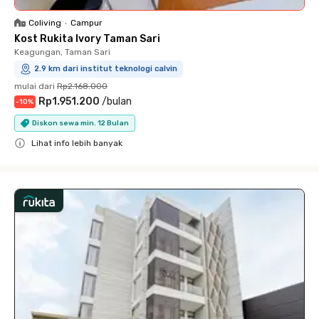
Coliving
•
Campur
Kost Rukita Ivory Taman Sari
Keagungan, Taman Sari
2.9 km dari institut teknologi calvin
mulai dari
Rp2.168.000
Rp1.951.200
/
bulan
-
10
%
Diskon sewa min. 12 Bulan
Lihat info lebih banyak
Close