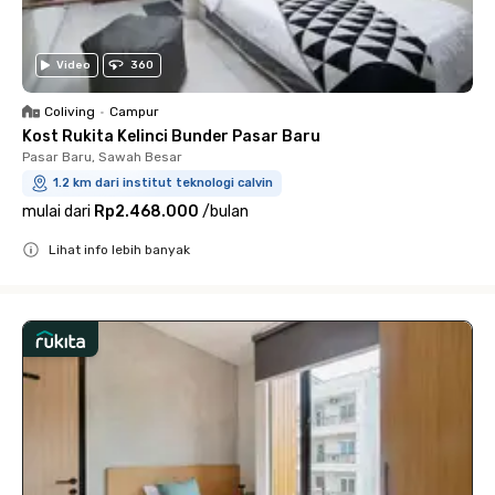
Video
360
Coliving
•
Campur
Kost Rukita Kelinci Bunder Pasar Baru
Pasar Baru, Sawah Besar
1.2 km dari institut teknologi calvin
mulai dari
Rp2.468.000
/
bulan
Lihat info lebih banyak
Close