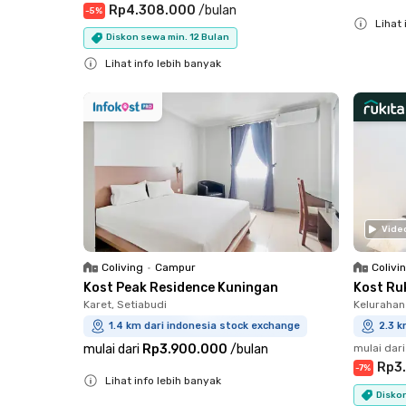
Rp4.308.000
/
bulan
-
5
%
Lihat 
Diskon sewa min. 12 Bulan
Close
Lihat info lebih banyak
Close
Vide
Coliving
•
Campur
Colivi
Kost Peak Residence Kuningan
Kost Ru
Karet, Setiabudi
Kelurahan
1.4 km dari indonesia stock exchange
2.3 k
mulai dari
Rp3.900.000
/
bulan
mulai dari
Rp3
-
7
%
Lihat info lebih banyak
Diskon
Close