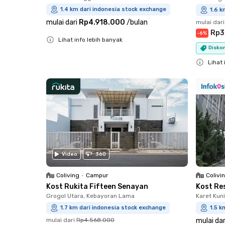
1.4 km dari indonesia stock exchange
1.6 k
mulai dari
Rp4.918.000
/
bulan
mulai dari
Rp3
-
6
%
Lihat info lebih banyak
Diskon
Close
Lihat 
Close
Video
360
Coliving
•
Campur
Colivi
Kost Rukita Fifteen Senayan
Kost Re
Grogol Utara, Kebayoran Lama
Karet Kun
1.7 km dari indonesia stock exchange
1.5 k
mulai dari
Rp4.568.000
mulai dar