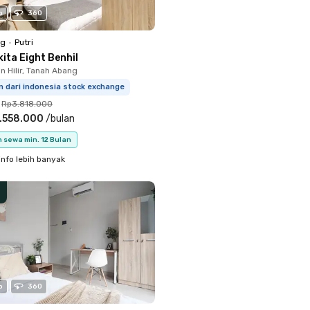
o
360
ng
•
Putri
ita Eight Benhil
 Hilir, Tanah Abang
m dari indonesia stock exchange
Rp3.818.000
.558.000
/
bulan
 sewa min. 12 Bulan
info lebih banyak
o
360