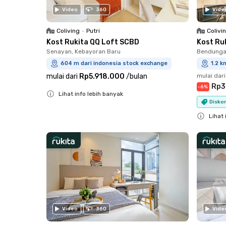
Video
360
Vide
Coliving
•
Putri
Colivi
Kost Rukita QQ Loft SCBD
Kost Ruk
Senayan, Kebayoran Baru
Bendungan
604 m dari indonesia stock exchange
1.2 k
mulai dari
Rp5.918.000
/
bulan
mulai dari
Rp3
-
6
%
Lihat info lebih banyak
Diskon
Close
Lihat 
Close
Video
360
Vide