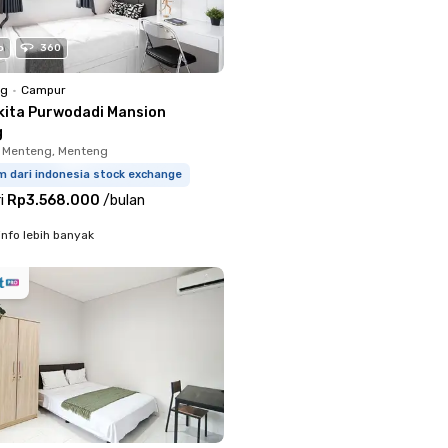
o
360
ng
•
Campur
kita Purwodadi Mansion
g
 Menteng, Menteng
m dari indonesia stock exchange
i
Rp3.568.000
/
bulan
info lebih banyak