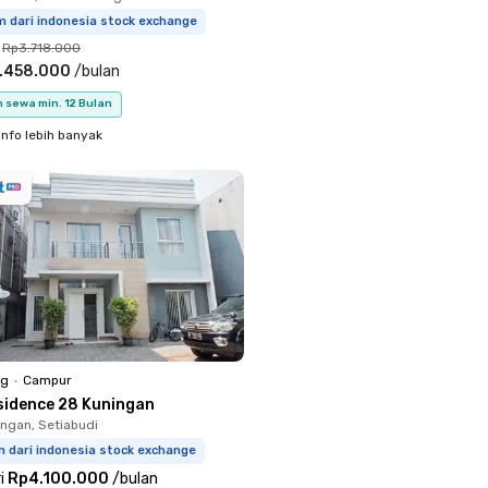
m dari indonesia stock exchange
Rp3.718.000
.458.000
/
bulan
 sewa min. 12 Bulan
info lebih banyak
ng
•
Campur
sidence 28 Kuningan
ingan, Setiabudi
m dari indonesia stock exchange
i
Rp4.100.000
/
bulan