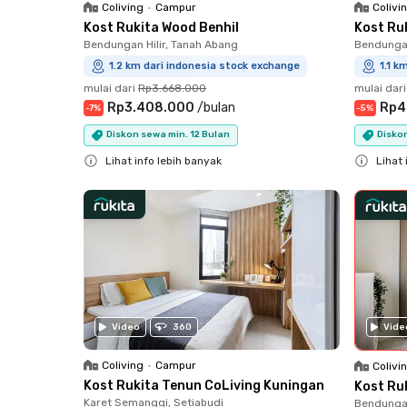
Coliving
•
Campur
Colivi
Kost Rukita Wood Benhil
Kost Ru
Bendungan Hilir, Tanah Abang
Bendungan
1.2 km dari indonesia stock exchange
1.1 k
mulai dari
Rp3.668.000
mulai dari
Rp3.408.000
/
bulan
Rp4
-
7
%
-
5
%
Diskon sewa min. 12 Bulan
Diskon
Lihat info lebih banyak
Lihat 
Close
Close
Vide
Video
360
Coliving
•
Campur
Colivi
Kost Rukita Tenun CoLiving Kuningan
Kost Ru
Karet Semanggi, Setiabudi
Bendungan