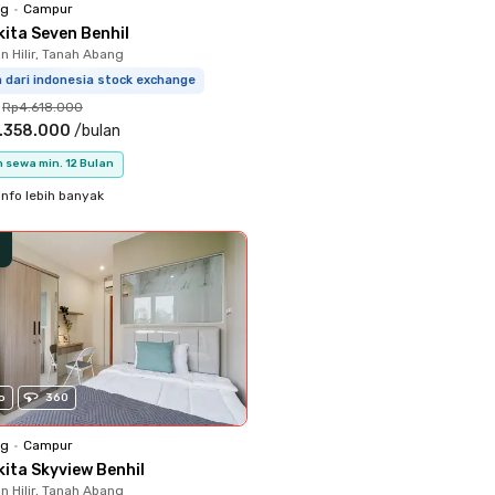
ng
•
Campur
kita Seven Benhil
 Hilir, Tanah Abang
m dari indonesia stock exchange
Rp4.618.000
.358.000
/
bulan
 sewa min. 12 Bulan
info lebih banyak
o
360
ng
•
Campur
kita Skyview Benhil
 Hilir, Tanah Abang