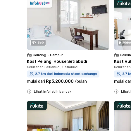
360
Vide
Coliving
•
Campur
Colivi
Kost Pelangi House Setiabudi
Kost Ruk
Kelurahan Setiabudi, Setiabudi
Kelurahan
2.7 km dari indonesia stock exchange
2.7 k
mulai dari
Rp3.200.000
/
bulan
mulai dar
Lihat info lebih banyak
Lihat 
Close
Close