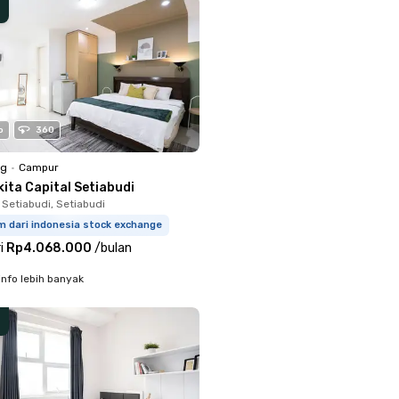
o
360
ng
•
Campur
ita Capital Setiabudi
 Setiabudi, Setiabudi
m dari indonesia stock exchange
i
Rp4.068.000
/
bulan
info lebih banyak