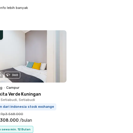
info lebih banyak
o
360
ng
•
Campur
kita Verde Kuningan
 Setiabudi, Setiabudi
m dari indonesia stock exchange
Rp3.568.000
.308.000
/
bulan
 sewa min. 12 Bulan