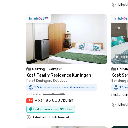
Lihat 
Close
Vide
Coliving
•
Campur
Colivi
Kost Family Residence Kuningan
Kost Se
Karet Kuningan, Setiabudi
Bendungan
1.6 km dari indonesia stock exchange
1.9 k
mulai dari
Rp3.300.000
mulai dar
Rp3.185.000
/
bulan
-
3
%
Lihat 
Diskon sewa min. 12 Bulan
Close
Lihat info lebih banyak
Close