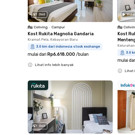
360
Vide
Coliving
•
Campur
Colivi
Kost Rukita Magnolia Gandaria
Kost Ru
Kramat Pela, Kebayoran Baru
Menten
Kelurahan
3.0 km dari indonesia stock exchange
3.0 k
mulai dari
Rp6.618.000
/
bulan
mulai dar
Lihat info lebih banyak
Lihat 
Close
Close
360