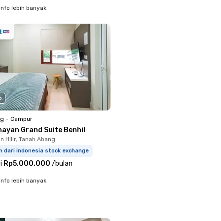
info lebih banyak
o
ng
•
Campur
nayan Grand Suite Benhil
 Hilir, Tanah Abang
m dari indonesia stock exchange
i
Rp5.000.000
/
bulan
info lebih banyak