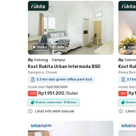
Video
360
Vide
Coliving
•
Campur
Colivi
Kost Rukita Urban Intermoda BSD
Kost Ru
Sampora, Cisauk
Rawa Bun
2.3 km dari green office park bsd
2.1 k
mulai dari
Rp2.168.000
mulai dari
Rp1.951.200
/
bulan
Rp1
-
10
%
-
12
%
Diskon sewa min. 12 Bulan
Diskon
Lihat info lebih banyak
Lihat 
Close
Close