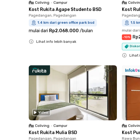
Coliving
•
Campur
Colivi
Kost Rukita Agape Studento BSD
Kost Ru
Pagedangan, Pagedangan
Pagedang
1.4 km dari green office park bsd
1.5 k
mulai dari
Rp2.068.000
/
bulan
mulai dari
Rp
-
10
%
Lihat info lebih banyak
Diskon
Close
Lihat 
Close
Video
Coliving
•
Campur
Colivi
Kost Rukita Mulia BSD
Kost Pu
Pagedangan, Pagedangan
Rawa Bun