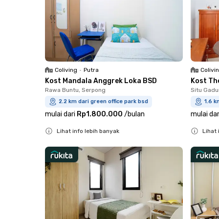
Coliving
•
Putra
Colivi
Kost Mandala Anggrek Loka BSD
Kost The
Rawa Buntu, Serpong
Situ Gad
2.2 km dari green office park bsd
1.6 k
mulai dari
Rp1.800.000
/
bulan
mulai dar
Lihat info lebih banyak
Lihat 
Close
Close