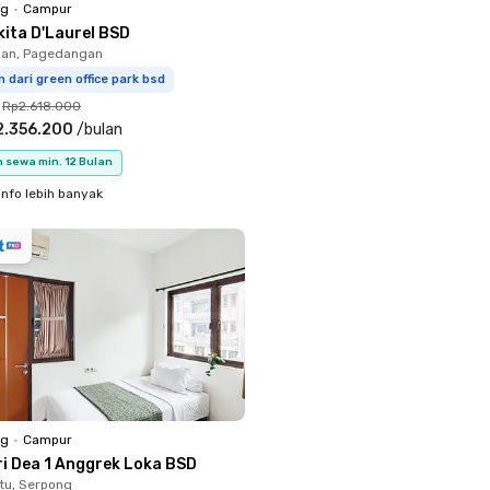
ng
•
Campur
kita D'Laurel BSD
an, Pagedangan
m dari green office park bsd
Rp2.618.000
2.356.200
/
bulan
 sewa min. 12 Bulan
info lebih banyak
ng
•
Campur
ri Dea 1 Anggrek Loka BSD
tu, Serpong