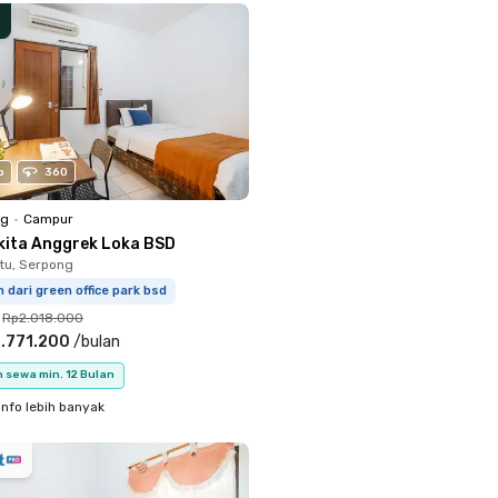
o
360
ng
•
Campur
kita Anggrek Loka BSD
tu, Serpong
m dari green office park bsd
Rp2.018.000
.771.200
/
bulan
 sewa min. 12 Bulan
info lebih banyak