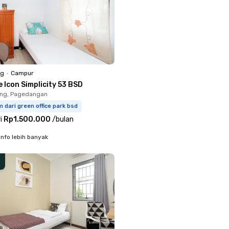
ng
•
Campur
 Icon Simplicity 53 BSD
ung, Pagedangan
m dari green office park bsd
i
Rp1.500.000
/
bulan
info lebih banyak