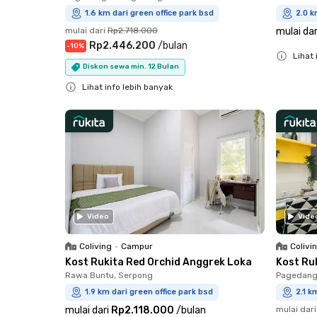
1.6 km dari green office park bsd
2.0 k
mulai dari
Rp2.718.000
mulai dar
Rp2.446.200
/
bulan
-
10
%
Lihat 
Diskon sewa min. 12 Bulan
Close
Lihat info lebih banyak
Close
Video
Vide
Coliving
•
Campur
Colivi
Kost Rukita Red Orchid Anggrek Loka
Kost Ru
Rawa Buntu, Serpong
Pagedang
1.9 km dari green office park bsd
2.1 k
mulai dari
Rp2.118.000
/
bulan
mulai dari