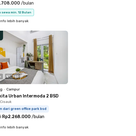
.708.000
/
bulan
 sewa min. 12 Bulan
info lebih banyak
o
360
ng
•
Campur
kita Urban Intermoda 2 BSD
Cisauk
m dari green office park bsd
i
Rp2.268.000
/
bulan
info lebih banyak