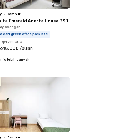
ng
•
Campur
kita Emerald Anarta House BSD
 Pagedangan
m dari green office park bsd
Rp1.718.000
.618.000
/
bulan
info lebih banyak
ng
•
Campur