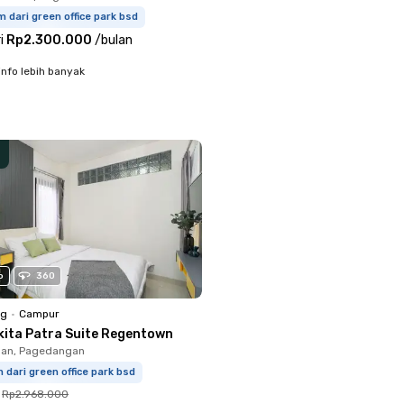
m dari green office park bsd
i
Rp2.300.000
/
bulan
info lebih banyak
o
360
ng
•
Campur
kita Patra Suite Regentown
an, Pagedangan
m dari green office park bsd
Rp2.968.000