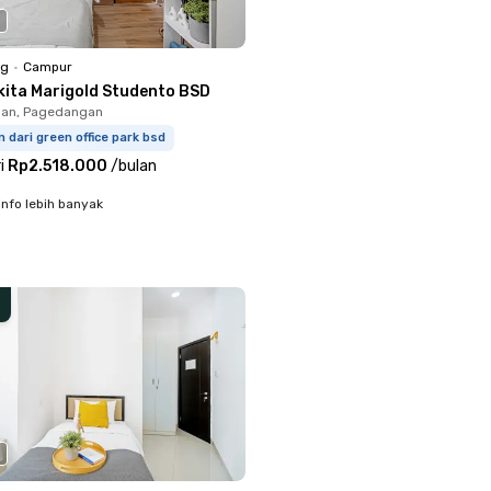
ng
•
Campur
kita Marigold Studento BSD
an, Pagedangan
m dari green office park bsd
i
Rp2.518.000
/
bulan
info lebih banyak