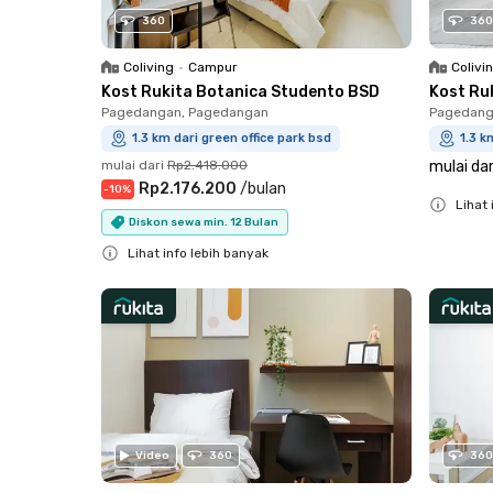
360
360
Coliving
•
Campur
Colivi
Kost Rukita Botanica Studento BSD
Kost Ru
Pagedangan, Pagedangan
Pagedang
1.3 km dari green office park bsd
1.3 k
mulai dari
Rp2.418.000
mulai dar
Rp2.176.200
/
bulan
-
10
%
Lihat 
Diskon sewa min. 12 Bulan
Close
Lihat info lebih banyak
Close
Video
360
360