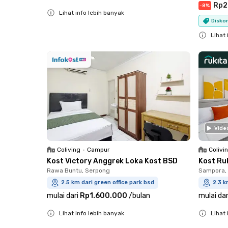
Rp2
-
8
%
Lihat info lebih banyak
Diskon
Close
Lihat 
Close
Vide
Coliving
•
Campur
Colivi
Kost Victory Anggrek Loka Kost BSD
Kost Ru
Rawa Buntu, Serpong
Sampora, 
2.5 km dari green office park bsd
2.3 k
mulai dari
Rp1.600.000
/
bulan
mulai dar
Lihat info lebih banyak
Lihat 
Close
Close