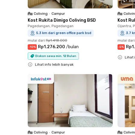
360
Coliving
•
Campur
Colivi
Kost Rukita Dimigo Coliving BSD
Kost Ru
Pagedangan, Pagedangan
Cijantra,
5.3 km dari green office park bsd
3.7 k
mulai dari
Rp1.418.000
mulai dari
Rp1.276.200
/
bulan
Rp1
-
10
%
-
5
%
Diskon sewa min. 12 Bulan
Lihat 
Lihat info lebih banyak
Close
Close
Coliving
•
Campur
Colivi