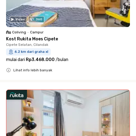
Video
360
Coliving
•
Campur
Kost Rukita Moes Cipete
Cipete Selatan, Cilandak
6.2 km dari graha xl
mulai dari
Rp3.468.000
/
bulan
Lihat info lebih banyak
Close