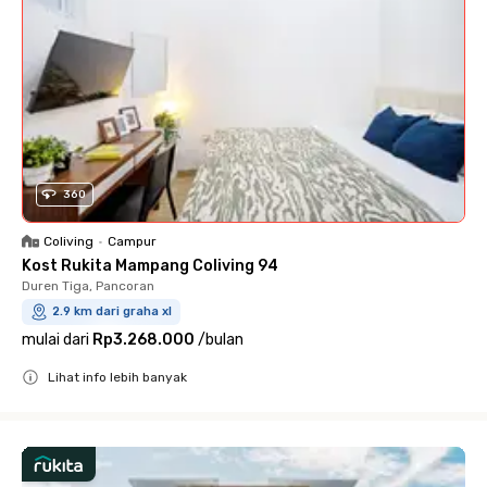
360
Coliving
•
Campur
Kost Rukita Mampang Coliving 94
Duren Tiga, Pancoran
2.9 km dari graha xl
mulai dari
Rp3.268.000
/
bulan
Lihat info lebih banyak
Close