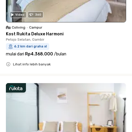
Video
360
Coliving
•
Campur
Kost Rukita Deluxe Harmoni
Petojo Selatan, Gambir
6.2 km dari graha xl
mulai dari
Rp4.368.000
/
bulan
Lihat info lebih banyak
Close