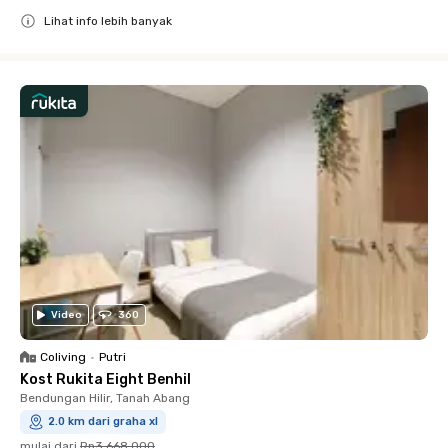
Lihat info lebih banyak
Close
Video
360
Coliving
•
Putri
Kost Rukita Eight Benhil
Bendungan Hilir, Tanah Abang
2.0 km dari graha xl
mulai dari
Rp3.668.000