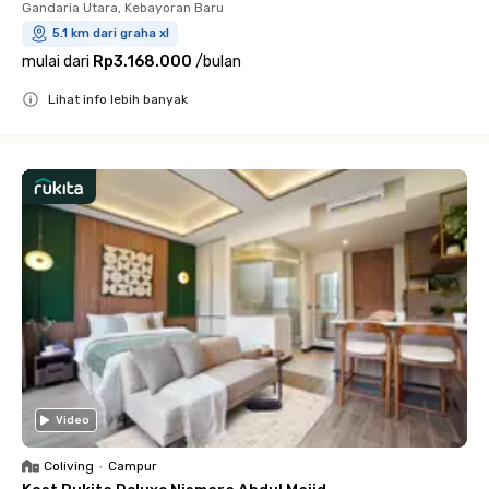
Gandaria Utara, Kebayoran Baru
5.1 km dari graha xl
mulai dari
Rp3.168.000
/
bulan
Lihat info lebih banyak
Close
Video
Coliving
•
Campur