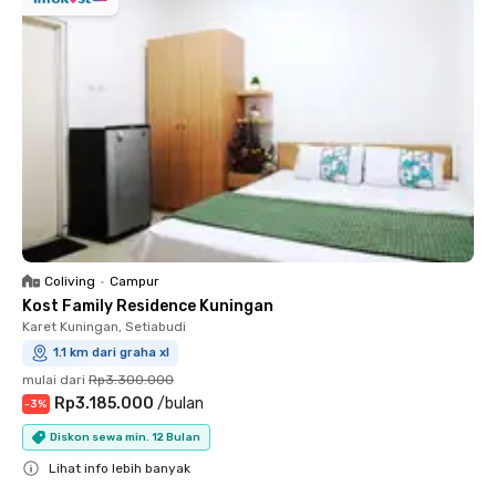
Coliving
•
Campur
Kost Family Residence Kuningan
Karet Kuningan, Setiabudi
1.1 km dari graha xl
mulai dari
Rp3.300.000
Rp3.185.000
/
bulan
-
3
%
Diskon sewa min. 12 Bulan
Lihat info lebih banyak
Close