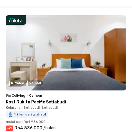
Close
Video
360
Coliving
•
Campur
Kost Rukita Pacific Setiabudi
Kelurahan Setiabudi, Setiabudi
1.9 km dari graha xl
mulai dari
Rp4.986.000
Rp4.836.000
/
bulan
-
3
%