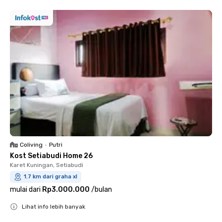
Coliving
•
Putri
Kost Setiabudi Home 26
Karet Kuningan, Setiabudi
1.7 km dari graha xl
mulai dari
Rp3.000.000
/
bulan
Lihat info lebih banyak
Close