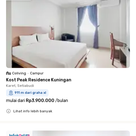
Coliving
•
Campur
Kost Peak Residence Kuningan
Karet, Setiabudi
911 m dari graha xl
mulai dari
Rp3.900.000
/
bulan
Lihat info lebih banyak
Close