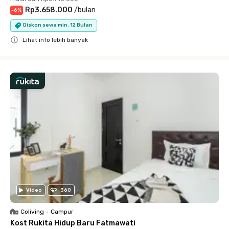
Rp3.658.000
/
bulan
-
6
%
Diskon sewa min. 12 Bulan
Lihat info lebih banyak
Close
Video
360
Coliving
•
Campur
Kost Rukita Hidup Baru Fatmawati