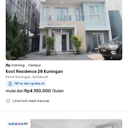
Coliving
•
Campur
Kost Residence 28 Kuningan
Karet Kuningan, Setiabudi
781 m dari graha xl
mulai dari
Rp4.100.000
/
bulan
Lihat info lebih banyak
Close