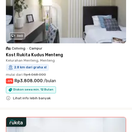
360
Coliving
•
Campur
Kost Rukita Kudus Menteng
Kelurahan Menteng, Menteng
2.8 km dari graha xl
mulai dari
Rp4.068.000
Rp3.808.000
/
bulan
-
6
%
Diskon sewa min. 12 Bulan
Lihat info lebih banyak
Close