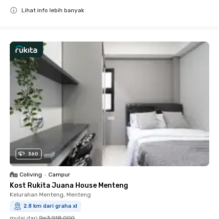
Lihat info lebih banyak
Close
360
Coliving
•
Campur
Kost Rukita Juana House Menteng
Kelurahan Menteng, Menteng
2.8 km dari graha xl
mulai dari
Rp3.918.000