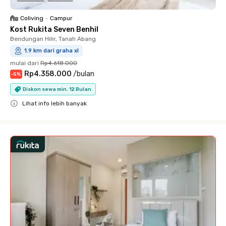
Coliving
•
Campur
Kost Rukita Seven Benhil
Bendungan Hilir, Tanah Abang
1.9 km dari graha xl
mulai dari
Rp4.618.000
Rp4.358.000
/
bulan
-
5
%
Diskon sewa min. 12 Bulan
Lihat info lebih banyak
Close