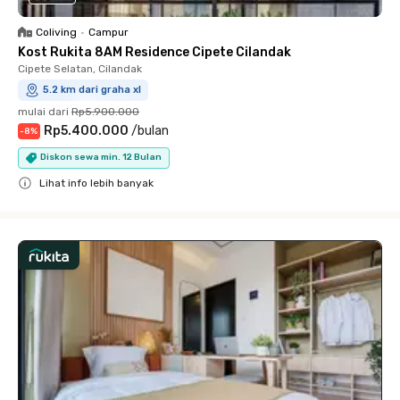
Coliving
•
Campur
Kost Rukita 8AM Residence Cipete Cilandak
Cipete Selatan, Cilandak
5.2 km dari graha xl
mulai dari
Rp5.900.000
Rp5.400.000
/
bulan
-
8
%
Diskon sewa min. 12 Bulan
Lihat info lebih banyak
Close