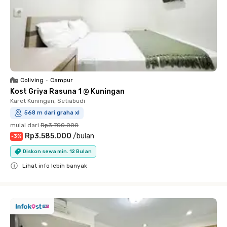
Coliving
•
Campur
Kost Griya Rasuna 1 @ Kuningan
Karet Kuningan, Setiabudi
568 m dari graha xl
mulai dari
Rp3.700.000
Rp3.585.000
/
bulan
-
3
%
Diskon sewa min. 12 Bulan
Lihat info lebih banyak
Close