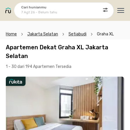
Cari hunianmu
7 Agt 26 - Belum tahu
Ope
Home
Jakarta Selatan
Setiabudi
Graha XL
Apartemen Dekat Graha XL Jakarta
Selatan
1 - 30 dari 194 Apartemen
Tersedia