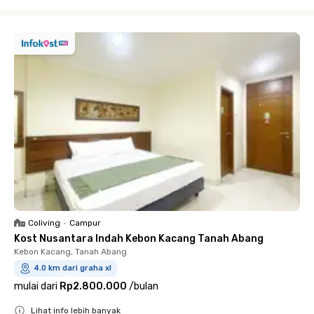
Close
Coliving
•
Campur
Kost Nusantara Indah Kebon Kacang Tanah Abang
Kebon Kacang, Tanah Abang
4.0 km dari graha xl
mulai dari
Rp2.800.000
/
bulan
Lihat info lebih banyak