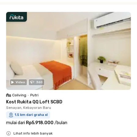
Video
360
Coliving
•
Putri
Kost Rukita QQ Loft SCBD
Senayan, Kebayoran Baru
1.5 km dari graha xl
mulai dari
Rp5.918.000
/
bulan
Lihat info lebih banyak