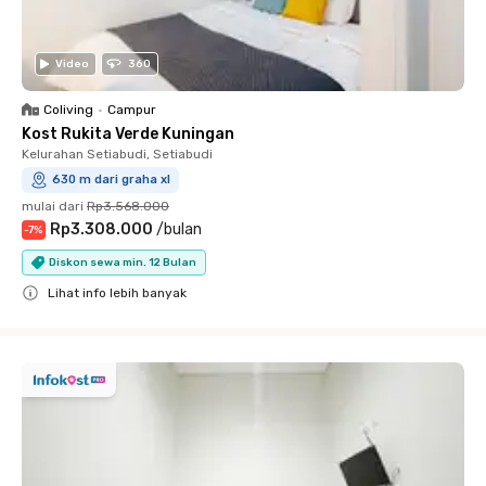
Video
360
Coliving
•
Campur
Kost Rukita Verde Kuningan
Kelurahan Setiabudi, Setiabudi
630 m dari graha xl
mulai dari
Rp3.568.000
Rp3.308.000
/
bulan
-
7
%
Diskon sewa min. 12 Bulan
Lihat info lebih banyak
Close