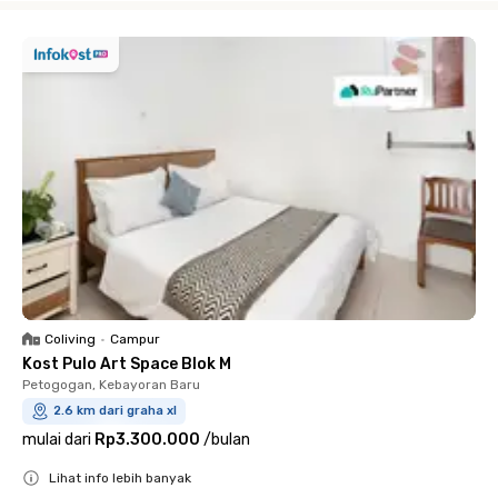
Coliving
•
Campur
Kost Pulo Art Space Blok M
Petogogan, Kebayoran Baru
2.6 km dari graha xl
mulai dari
Rp3.300.000
/
bulan
Lihat info lebih banyak