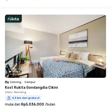
Close
Video
Coliving
•
Campur
Kost Rukita Gondangdia Cikini
Cikini, Menteng
4.3 km dari graha xl
mulai dari
Rp5.036.000
/
bulan