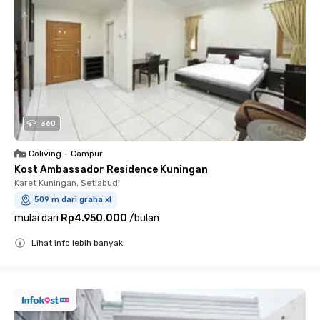
360
Coliving
•
Campur
Kost Ambassador Residence Kuningan
Karet Kuningan, Setiabudi
509 m dari graha xl
mulai dari
Rp4.950.000
/
bulan
Lihat info lebih banyak
Close