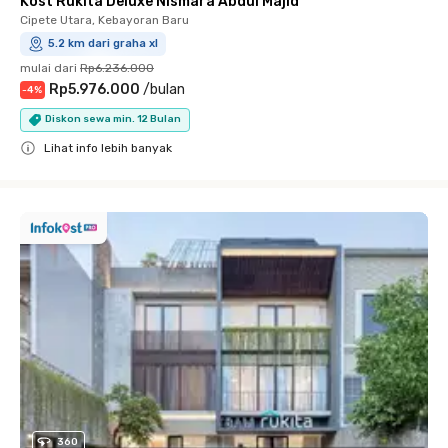
Kost Rukita Deluxe Nismara Abdul Majid
Cipete Utara, Kebayoran Baru
5.2 km dari graha xl
mulai dari
Rp6.236.000
Rp5.976.000
/
bulan
-
4
%
Diskon sewa min. 12 Bulan
Lihat info lebih banyak
Close
360