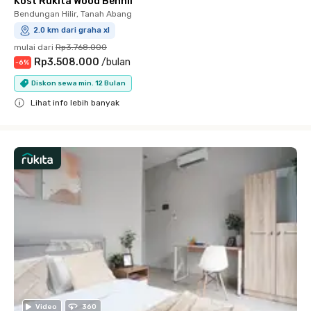
Kost Rukita Wood Benhil
Bendungan Hilir, Tanah Abang
2.0 km dari graha xl
mulai dari
Rp3.768.000
Rp3.508.000
/
bulan
-
6
%
Diskon sewa min. 12 Bulan
Lihat info lebih banyak
Close
Video
360