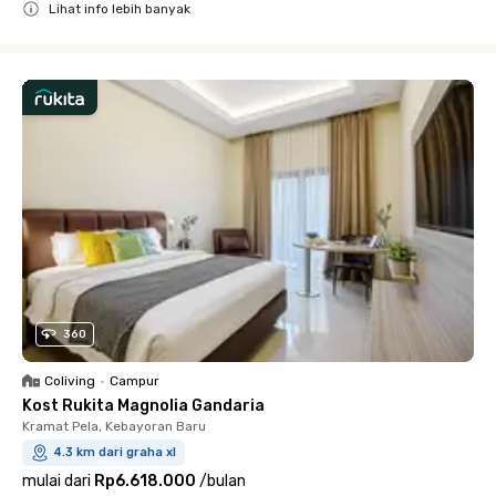
Lihat info lebih banyak
Close
360
Coliving
•
Campur
Kost Rukita Magnolia Gandaria
Kramat Pela, Kebayoran Baru
4.3 km dari graha xl
mulai dari
Rp6.618.000
/
bulan