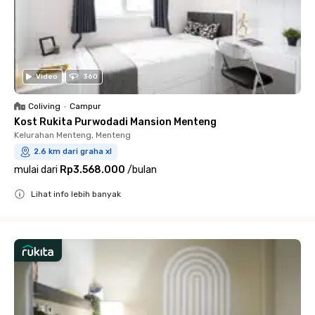
Video
360
Coliving
•
Campur
Kost Rukita Purwodadi Mansion Menteng
Kelurahan Menteng, Menteng
2.6 km dari graha xl
mulai dari
Rp3.568.000
/
bulan
Lihat info lebih banyak
Close