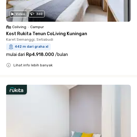
Video
360
Coliving
•
Campur
Kost Rukita Tenun CoLiving Kuningan
Karet Semanggi, Setiabudi
442 m dari graha xl
mulai dari
Rp4.918.000
/
bulan
Lihat info lebih banyak
Close