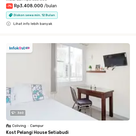
Rp3.408.000
/
bulan
-
7
%
Diskon sewa min. 12 Bulan
Lihat info lebih banyak
Close
360
Coliving
•
Campur
Kost Pelangi House Setiabudi