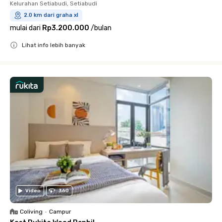
Kelurahan Setiabudi, Setiabudi
2.0 km dari graha xl
mulai dari
Rp3.200.000
/
bulan
Lihat info lebih banyak
Close
Video
360
Coliving
•
Campur