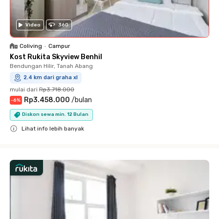
Video
360
Coliving
•
Campur
Kost Rukita Skyview Benhil
Bendungan Hilir, Tanah Abang
2.4 km dari graha xl
mulai dari
Rp3.718.000
Rp3.458.000
/
bulan
-
6
%
Diskon sewa min. 12 Bulan
Lihat info lebih banyak
Close