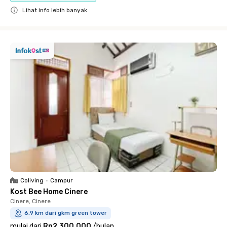
Lihat info lebih banyak
Close
Coliving
•
Campur
Kost Bee Home Cinere
Cinere, Cinere
6.9 km dari gkm green tower
mulai dari
Rp2.300.000
/
bulan