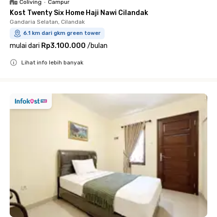
Coliving
•
Campur
Kost Twenty Six Home Haji Nawi Cilandak
Gandaria Selatan, Cilandak
6.1 km dari gkm green tower
mulai dari
Rp3.100.000
/
bulan
Lihat info lebih banyak
Close