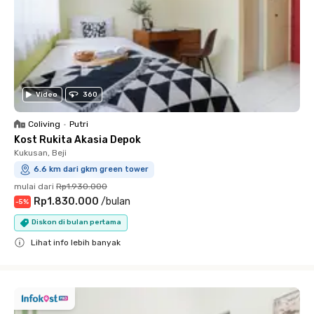
Video
360
Coliving
•
Putri
Kost Rukita Akasia Depok
Kukusan, Beji
6.6 km dari gkm green tower
mulai dari
Rp1.930.000
Rp1.830.000
/
bulan
-
5
%
Diskon di bulan pertama
Lihat info lebih banyak
Close