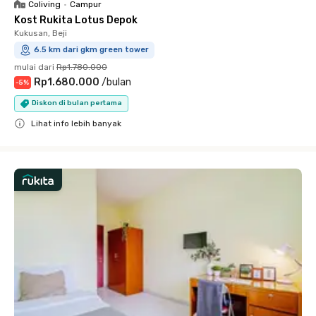
Coliving
•
Campur
Kost Rukita Lotus Depok
Kukusan, Beji
6.5 km dari gkm green tower
mulai dari
Rp1.780.000
Rp1.680.000
/
bulan
-
5
%
Diskon di bulan pertama
Lihat info lebih banyak
Close