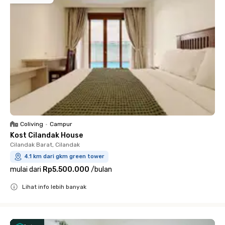
Coliving
•
Campur
Kost Cilandak House
Cilandak Barat, Cilandak
4.1 km dari gkm green tower
mulai dari
Rp5.500.000
/
bulan
Lihat info lebih banyak
Close