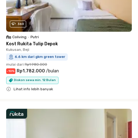
360
Coliving
•
Putri
Kost Rukita Tulip Depok
Kukusan, Beji
6.6 km dari gkm green tower
mulai dari
Rp1.980.000
Rp1.782.000
/
bulan
-
10
%
Diskon sewa min. 12 Bulan
Lihat info lebih banyak
Close