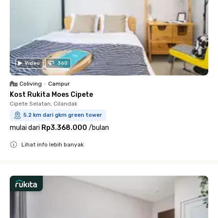
Video
360
Coliving
•
Campur
Kost Rukita Moes Cipete
Cipete Selatan, Cilandak
5.2 km dari gkm green tower
mulai dari
Rp3.368.000
/
bulan
Lihat info lebih banyak
Close