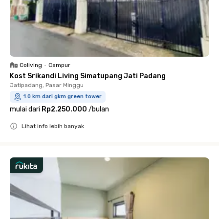
Coliving
•
Campur
Kost Srikandi Living Simatupang Jati Padang
Jatipadang, Pasar Minggu
1.0 km dari gkm green tower
mulai dari
Rp2.250.000
/
bulan
Lihat info lebih banyak
Close