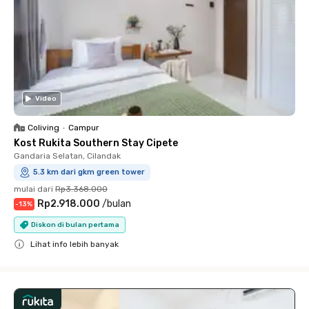
Video
Coliving
•
Campur
Kost Rukita Southern Stay Cipete
Gandaria Selatan, Cilandak
5.3 km dari gkm green tower
mulai dari
Rp3.368.000
Rp2.918.000
/
bulan
-
13
%
Diskon di bulan pertama
Lihat info lebih banyak
Close