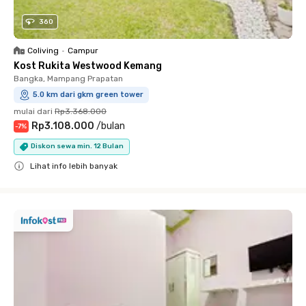
360
Coliving
•
Campur
Kost Rukita Westwood Kemang
Bangka, Mampang Prapatan
5.0 km dari gkm green tower
mulai dari
Rp3.368.000
Rp3.108.000
/
bulan
-
7
%
Diskon sewa min. 12 Bulan
Lihat info lebih banyak
Close