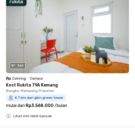
360
Coliving
•
Campur
Kost Rukita 79A Kemang
Bangka, Mampang Prapatan
4.7 km dari gkm green tower
mulai dari
Rp3.568.000
/
bulan
Lihat info lebih banyak
Close