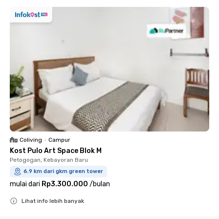
Coliving
•
Campur
Kost Pulo Art Space Blok M
Petogogan, Kebayoran Baru
6.9 km dari gkm green tower
mulai dari
Rp3.300.000
/
bulan
Lihat info lebih banyak
Close