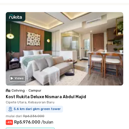
Close
Video
Coliving
•
Campur
Kost Rukita Deluxe Nismara Abdul Majid
Cipete Utara, Kebayoran Baru
5.6 km dari gkm green tower
mulai dari
Rp6.236.000
Rp5.976.000
/
bulan
-
4
%