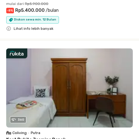
mulai dari
Rp5.900.000
Rp5.400.000
/
bulan
-
8
%
Diskon sewa min. 12 Bulan
Lihat info lebih banyak
Close
360
Coliving
•
Putra