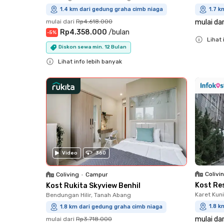
1.4 km dari gedung graha cimb niaga
1.7 k
mulai dari
Rp4.618.000
mulai dar
Rp4.358.000
/
bulan
-
5
%
Lihat 
Diskon sewa min. 12 Bulan
Close
Lihat info lebih banyak
Close
Video
360
Colivi
Coliving
•
Campur
Kost Re
Kost Rukita Skyview Benhil
Karet Kun
Bendungan Hilir, Tanah Abang
1.8 k
1.8 km dari gedung graha cimb niaga
mulai dar
mulai dari
Rp3.718.000