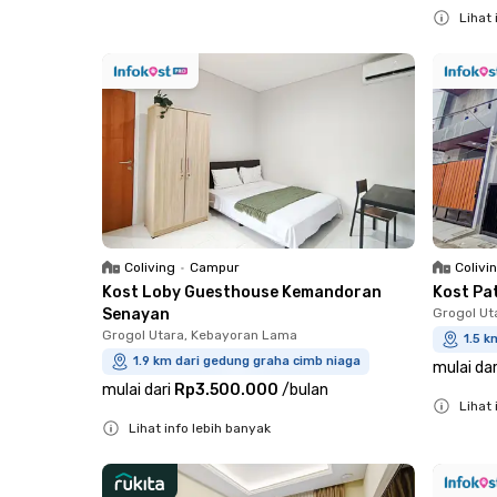
Lihat 
Close
Coliving
•
Campur
Colivi
Kost Loby Guesthouse Kemandoran
Kost Pa
Senayan
Grogol Ut
Grogol Utara, Kebayoran Lama
1.5 k
1.9 km dari gedung graha cimb niaga
mulai dar
mulai dari
Rp3.500.000
/
bulan
Lihat 
Lihat info lebih banyak
Close
Close