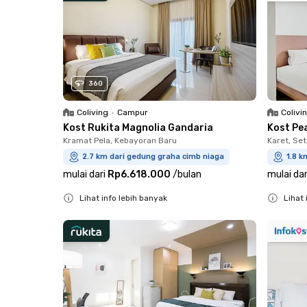
360
Coliving
•
Campur
Colivi
Kost Rukita Magnolia Gandaria
Kost Pe
Kramat Pela, Kebayoran Baru
Karet, Set
2.7 km dari gedung graha cimb niaga
1.8 k
mulai dari
Rp6.618.000
/
bulan
mulai dar
Lihat info lebih banyak
Lihat 
Close
Close