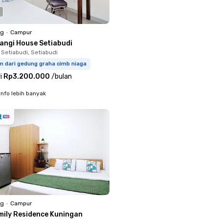
ng
•
Campur
langi House Setiabudi
 Setiabudi, Setiabudi
m dari gedung graha cimb niaga
i
Rp3.200.000
/
bulan
info lebih banyak
ng
•
Campur
mily Residence Kuningan