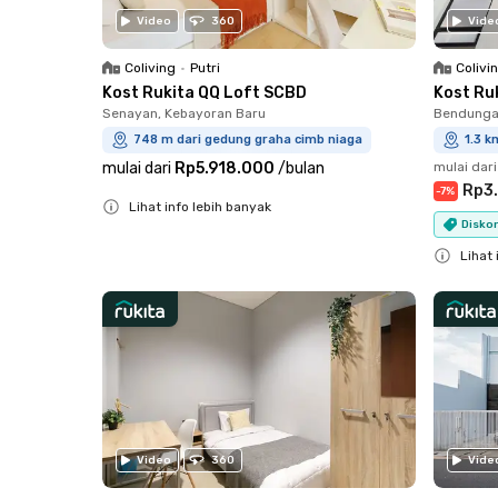
Video
360
Vide
Coliving
•
Putri
Colivi
Kost Rukita QQ Loft SCBD
Kost Ruk
Senayan, Kebayoran Baru
Bendungan
748 m dari gedung graha cimb niaga
1.3 k
mulai dari
Rp5.918.000
/
bulan
mulai dari
Rp3
-
7
%
Lihat info lebih banyak
Diskon
Close
Lihat 
Close
Video
360
Vide