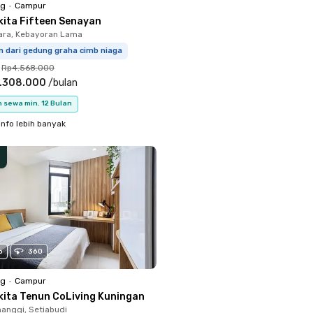
ng
•
Campur
kita Fifteen Senayan
ara, Kebayoran Lama
m dari gedung graha cimb niaga
Rp4.568.000
.308.000
/
bulan
 sewa min. 12 Bulan
info lebih banyak
o
360
ng
•
Campur
kita Tenun CoLiving Kuningan
anggi, Setiabudi