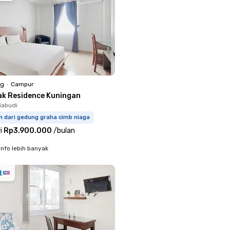
ng
•
Campur
ak Residence Kuningan
iabudi
m dari gedung graha cimb niaga
i
Rp3.900.000
/
bulan
info lebih banyak