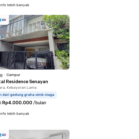
info lebih banyak
ng
•
Campur
tal Residence Senayan
ara, Kebayoran Lama
m dari gedung graha cimb niaga
i
Rp4.000.000
/
bulan
info lebih banyak