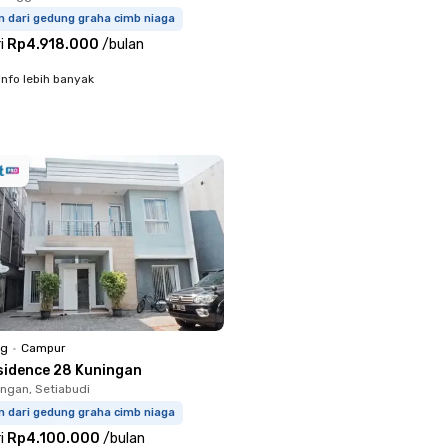
m dari gedung graha cimb niaga
i
Rp4.918.000
/
bulan
info lebih banyak
ng
•
Campur
sidence 28 Kuningan
ingan, Setiabudi
m dari gedung graha cimb niaga
i
Rp4.100.000
/
bulan