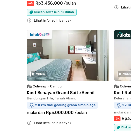
Rp3.458.000
/
bulan
-
6
%
Lihat 
Diskon sewa min. 12 Bulan
Close
Lihat info lebih banyak
Close
Video
Vide
Coliving
•
Campur
Colivi
Kost Senayan Grand Suite Benhil
Kost Ru
Bendungan Hilir, Tanah Abang
Kelurahan
2.0 km dari gedung graha cimb niaga
2.6 k
mulai dari
Rp5.000.000
/
bulan
mulai dari
Rp3
-
7
%
Lihat info lebih banyak
Diskon
Close