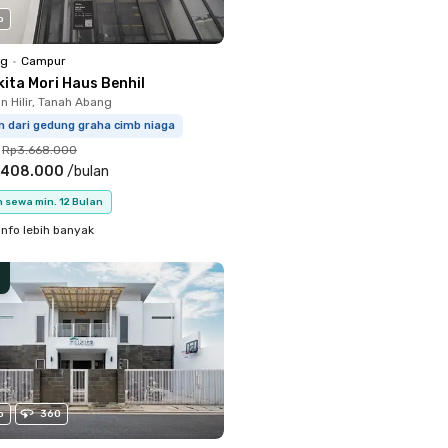
o
ng
•
Campur
ita Mori Haus Benhil
 Hilir, Tanah Abang
m dari gedung graha cimb niaga
Rp3.668.000
.408.000
/
bulan
 sewa min. 12 Bulan
info lebih banyak
o
360