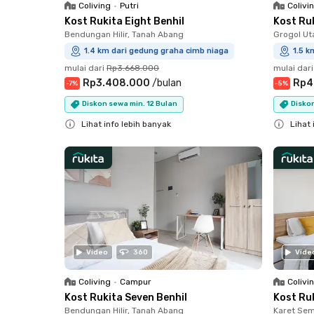
Coliving
•
Putri
Colivi
Kost Rukita Eight Benhil
Kost Ru
Bendungan Hilir, Tanah Abang
Grogol Ut
1.4 km dari gedung graha cimb niaga
1.5 k
mulai dari
Rp3.668.000
mulai dari
Rp3.408.000
/
bulan
Rp4
-
7
%
-
5
%
Diskon sewa min. 12 Bulan
Diskon
Lihat info lebih banyak
Lihat 
Close
Close
Video
360
Vide
Coliving
•
Campur
Colivi
Kost Rukita Seven Benhil
Kost Ru
Bendungan Hilir, Tanah Abang
Karet Sem