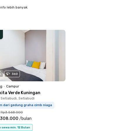
info lebih banyak
o
360
ng
•
Campur
kita Verde Kuningan
 Setiabudi, Setiabudi
m dari gedung graha cimb niaga
Rp3.568.000
.308.000
/
bulan
 sewa min. 12 Bulan