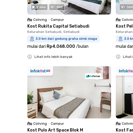
Video
360
360
Coliving
•
Campur
Colivi
Kost Rukita Capital Setiabudi
Kost Pe
Kelurahan Setiabudi, Setiabudi
Kelurahan
3.0 km dari gedung graha cimb niaga
3.0 k
mulai dari
Rp4.068.000
/
bulan
mulai dar
Lihat info lebih banyak
Lihat 
Close
Close
Coliving
•
Campur
Colivi
Kost Pulo Art Space Blok M
Kost Fa