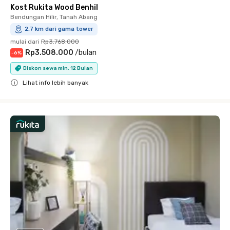
Kost Rukita Wood Benhil
Bendungan Hilir, Tanah Abang
2.7 km dari gama tower
mulai dari
Rp3.768.000
Rp3.508.000
/
bulan
-
6
%
Diskon sewa min. 12 Bulan
Lihat info lebih banyak
Close