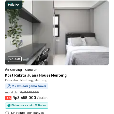
360
Coliving
•
Campur
Kost Rukita Juana House Menteng
Kelurahan Menteng, Menteng
2.7 km dari gama tower
mulai dari
Rp3.918.000
Rp3.658.000
/
bulan
-
6
%
Diskon sewa min. 12 Bulan
Lihat info lebih banyak