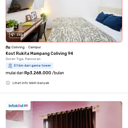
360
Coliving
•
Campur
Kost Rukita Mampang Coliving 94
Duren Tiga, Pancoran
3.1 km dari gama tower
mulai dari
Rp3.268.000
/
bulan
Lihat info lebih banyak
Close