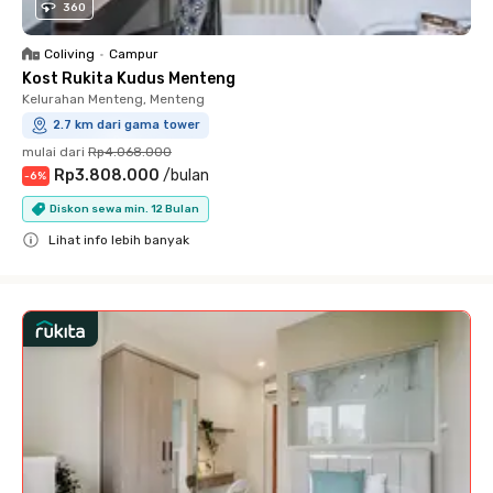
360
Coliving
•
Campur
Kost Rukita Kudus Menteng
Kelurahan Menteng, Menteng
2.7 km dari gama tower
mulai dari
Rp4.068.000
Rp3.808.000
/
bulan
-
6
%
Diskon sewa min. 12 Bulan
Lihat info lebih banyak
Close