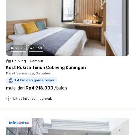
Video
360
Coliving
•
Campur
Kost Rukita Tenun CoLiving Kuningan
Karet Semanggi, Setiabudi
1.4 km dari gama tower
mulai dari
Rp4.918.000
/
bulan
Lihat info lebih banyak
Close