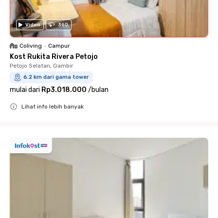
Video
360
Coliving
•
Campur
Kost Rukita Rivera Petojo
Petojo Selatan, Gambir
6.2 km dari gama tower
mulai dari
Rp3.018.000
/
bulan
Lihat info lebih banyak
Close