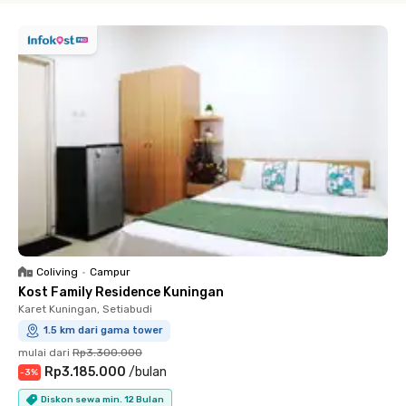
Coliving
•
Campur
Kost Family Residence Kuningan
Karet Kuningan, Setiabudi
1.5 km dari gama tower
mulai dari
Rp3.300.000
Rp3.185.000
/
bulan
-
3
%
Diskon sewa min. 12 Bulan