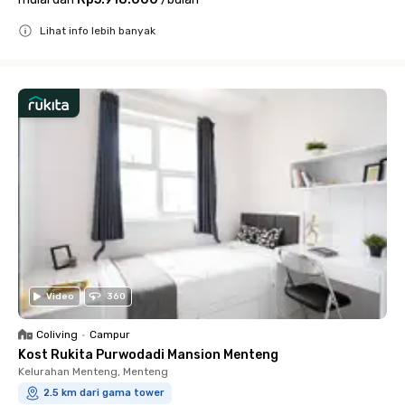
Lihat info lebih banyak
Close
Video
360
Coliving
•
Campur
Kost Rukita Purwodadi Mansion Menteng
Kelurahan Menteng, Menteng
2.5 km dari gama tower