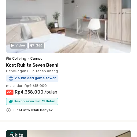
Video
360
Coliving
•
Campur
Kost Rukita Seven Benhil
Bendungan Hilir, Tanah Abang
2.6 km dari gama tower
mulai dari
Rp4.618.000
Rp4.358.000
/
bulan
-
5
%
Diskon sewa min. 12 Bulan
Lihat info lebih banyak
Close