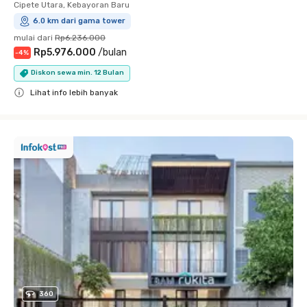
Cipete Utara, Kebayoran Baru
6.0 km dari gama tower
mulai dari
Rp6.236.000
Rp5.976.000
/
bulan
-
4
%
Diskon sewa min. 12 Bulan
Lihat info lebih banyak
Close
360