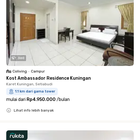
360
Coliving
•
Campur
Kost Ambassador Residence Kuningan
Karet Kuningan, Setiabudi
1.1 km dari gama tower
mulai dari
Rp4.950.000
/
bulan
Lihat info lebih banyak
Close