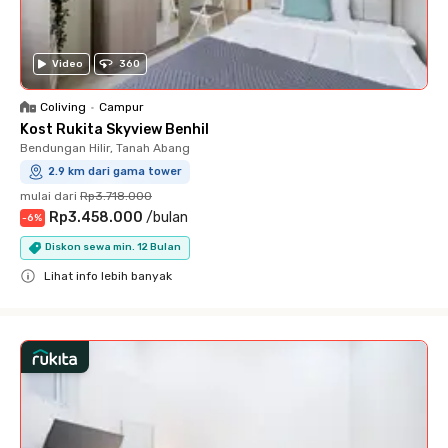
Video
360
Coliving
•
Campur
Kost Rukita Skyview Benhil
Bendungan Hilir, Tanah Abang
2.9 km dari gama tower
mulai dari
Rp3.718.000
Rp3.458.000
/
bulan
-
6
%
Diskon sewa min. 12 Bulan
Lihat info lebih banyak
Close