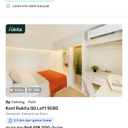
Lihat info lebih banyak
Close
Video
360
Coliving
•
Putri
Kost Rukita QQ Loft SCBD
Senayan, Kebayoran Baru
2.5 km dari gama tower
mulai dari
Rp5.918.000
/
bulan