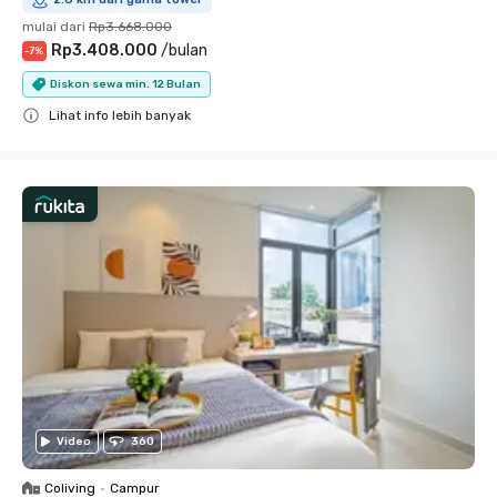
mulai dari
Rp3.668.000
Rp3.408.000
/
bulan
-
7
%
Diskon sewa min. 12 Bulan
Lihat info lebih banyak
Close
Video
360
Coliving
•
Campur