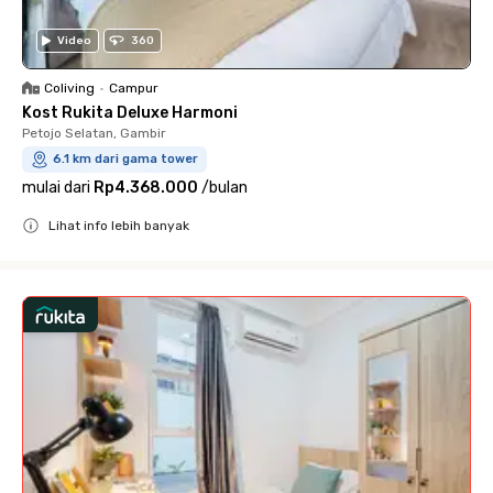
Video
360
Coliving
•
Campur
Kost Rukita Deluxe Harmoni
Petojo Selatan, Gambir
6.1 km dari gama tower
mulai dari
Rp4.368.000
/
bulan
Lihat info lebih banyak
Close