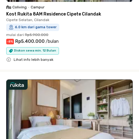
Coliving
•
Campur
Kost Rukita 8AM Residence Cipete Cilandak
Cipete Selatan, Cilandak
6.0 km dari gama tower
mulai dari
Rp5.900.000
Rp5.400.000
/
bulan
-
8
%
Diskon sewa min. 12 Bulan
Lihat info lebih banyak
Close