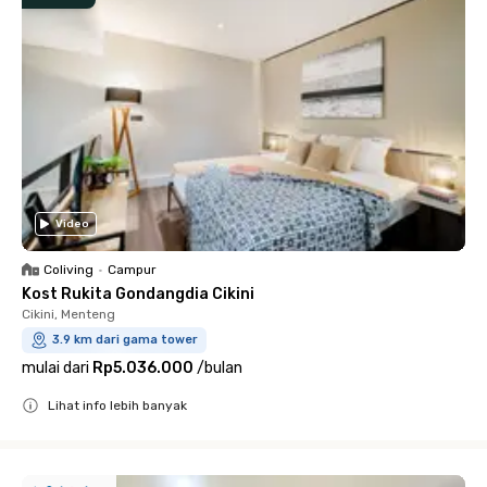
Video
Coliving
•
Campur
Kost Rukita Gondangdia Cikini
Cikini, Menteng
3.9 km dari gama tower
mulai dari
Rp5.036.000
/
bulan
Lihat info lebih banyak
Close