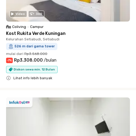
Video
360
Coliving
•
Campur
Kost Rukita Verde Kuningan
Kelurahan Setiabudi, Setiabudi
526 m dari gama tower
mulai dari
Rp3.568.000
Rp3.308.000
/
bulan
-
7
%
Diskon sewa min. 12 Bulan
Lihat info lebih banyak
Close