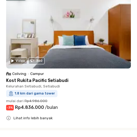
Video
360
Coliving
•
Campur
Kost Rukita Pacific Setiabudi
Kelurahan Setiabudi, Setiabudi
1.8 km dari gama tower
mulai dari
Rp4.986.000
Rp4.836.000
/
bulan
-
3
%
Lihat info lebih banyak
Close