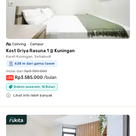
Coliving
•
Campur
Kost Griya Rasuna 1 @ Kuningan
Karet Kuningan, Setiabudi
628 m dari gama tower
mulai dari
Rp3.700.000
Rp3.585.000
/
bulan
-
3
%
Diskon sewa min. 12 Bulan
Lihat info lebih banyak
Close