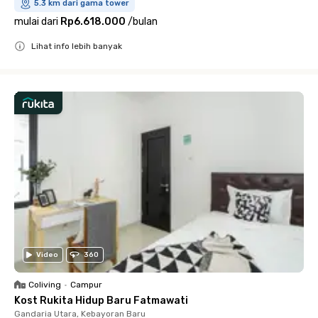
5.3 km dari gama tower
mulai dari
Rp6.618.000
/
bulan
Lihat info lebih banyak
Close
Video
360
Coliving
•
Campur
Kost Rukita Hidup Baru Fatmawati
Gandaria Utara, Kebayoran Baru