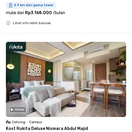
5.9 km dari gama tower
mulai dari
Rp3.168.000
/
bulan
Lihat info lebih banyak
Close
Video
Coliving
•
Campur
Kost Rukita Deluxe Nismara Abdul Majid