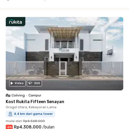
Close
Video
360
Coliving
•
Campur
Kost Rukita Fifteen Senayan
Grogol Utara, Kebayoran Lama
4.4 km dari gama tower
mulai dari
Rp4.568.000
Rp4.308.000
/
bulan
-
5
%