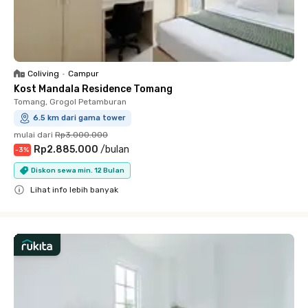
Coliving
•
Campur
Kost Mandala Residence Tomang
Tomang, Grogol Petamburan
6.5 km dari gama tower
mulai dari
Rp3.000.000
Rp2.885.000
/
bulan
-
3
%
Diskon sewa min. 12 Bulan
Lihat info lebih banyak
Close