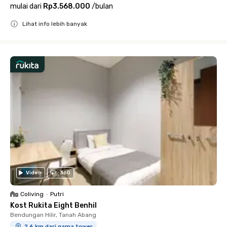
mulai dari
Rp3.568.000
/
bulan
Lihat info lebih banyak
Close
Video
360
Coliving
•
Putri
Kost Rukita Eight Benhil
Bendungan Hilir, Tanah Abang
2.6 km dari gama tower