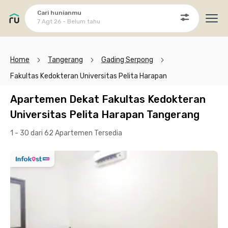
Cari hunianmu
7 Agt 26 - Belum tahu
Ope
Home
Tangerang
Gading Serpong
Fakultas Kedokteran Universitas Pelita Harapan
Apartemen Dekat Fakultas Kedokteran
Universitas Pelita Harapan Tangerang
1 - 30 dari 62 Apartemen
Tersedia