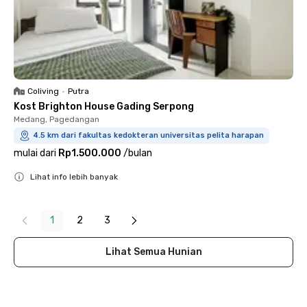
Coliving
•
Putra
Kost Brighton House Gading Serpong
Medang, Pagedangan
4.5 km dari fakultas kedokteran universitas pelita harapan
mulai dari
Rp1.500.000
/
bulan
Lihat info lebih banyak
Close
1
2
3
Lihat Semua Hunian