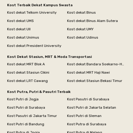
Kost Terbaik Dekat Kampus Swasta
Kost dekat Telkom University
Kost dekat Binus
Kost dekat UMS
Kost dekat Binus Alam Sutera
Kost dekat UII
Kost dekat UMY
Kost dekat Unimus
Kost dekat Udinus
Kost dekat President University
Kost Dekat Stasiun, MRT & Moda Transportasi
Kost dekat MRT Blok A
Kost dekat Bandara Soekarno-Hatta
Kost dekat Stasiun Cikini
Kost dekat MRT Haji Nawi
Kost dekat LRT Cawang
Kost dekat Stasiun Bekasi Timur
Kost Putra, Putri & Pasutri Terbaik
Kost Putri di Jogja
Kost Pasutri di Surabaya
Kost Putri di Surabaya
Kost Putri di Jakarta Selatan
Kost Pasutri di Jakarta Timur
Kost Putri di Sleman
Kost Putri di Bandung
Kost Putra di Surabaya
Kost Putra di Jogja
Kost Putra di Malang