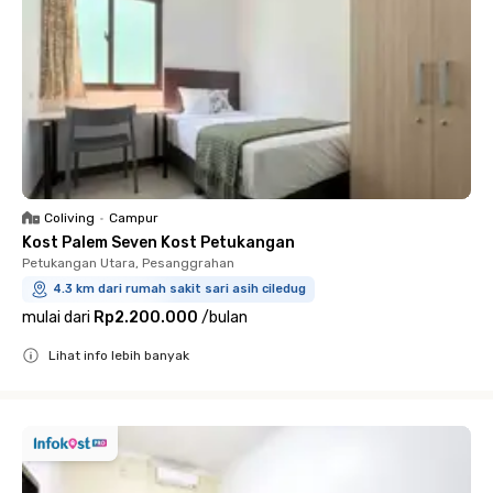
Coliving
•
Campur
Kost Palem Seven Kost Petukangan
Petukangan Utara, Pesanggrahan
4.3 km dari rumah sakit sari asih ciledug
mulai dari
Rp2.200.000
/
bulan
Lihat info lebih banyak
Close