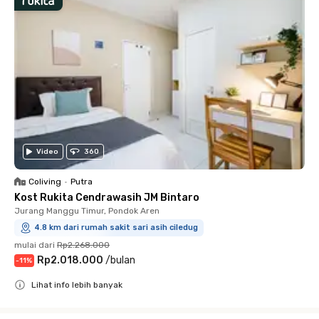
Video
360
Coliving
•
Putra
Kost Rukita Cendrawasih JM Bintaro
Jurang Manggu Timur, Pondok Aren
4.8 km dari rumah sakit sari asih ciledug
mulai dari
Rp2.268.000
Rp2.018.000
/
bulan
-
11
%
Lihat info lebih banyak
Close