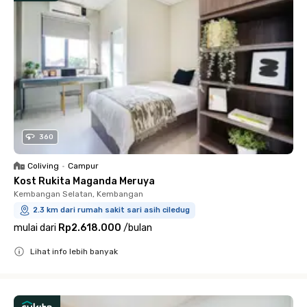
360
Coliving
•
Campur
Kost Rukita Maganda Meruya
Kembangan Selatan, Kembangan
2.3 km dari rumah sakit sari asih ciledug
mulai dari
Rp2.618.000
/
bulan
Lihat info lebih banyak
Close