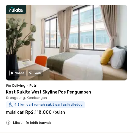
Video
360
Coliving
•
Putri
Kost Rukita West Skyline Pos Pengumben
Srengseng, Kembangan
4.8 km dari rumah sakit sari asih ciledug
mulai dari
Rp2.118.000
/
bulan
Lihat info lebih banyak
Close