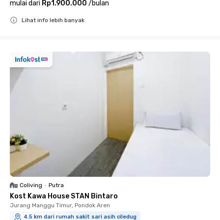
mulai dari
Rp1.900.000
/
bulan
Lihat info lebih banyak
Close
Coliving
•
Putra
Kost Kawa House STAN Bintaro
Jurang Manggu Timur, Pondok Aren
4.5 km dari rumah sakit sari asih ciledug