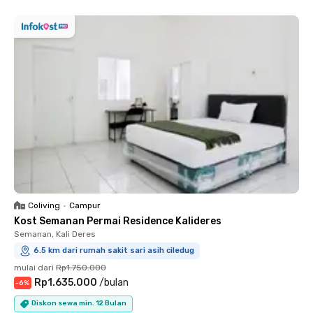
Coliving
•
Campur
Kost Semanan Permai Residence Kalideres
Semanan, Kali Deres
6.5 km dari rumah sakit sari asih ciledug
mulai dari
Rp1.750.000
Rp1.635.000
/
bulan
-
6
%
Diskon sewa min. 12 Bulan