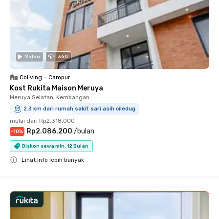
Video
360
Coliving
•
Campur
Kost Rukita Maison Meruya
Meruya Selatan, Kembangan
2.3 km dari rumah sakit sari asih ciledug
mulai dari
Rp2.318.000
Rp2.086.200
/
bulan
-
10
%
Diskon sewa min. 12 Bulan
Lihat info lebih banyak
Close