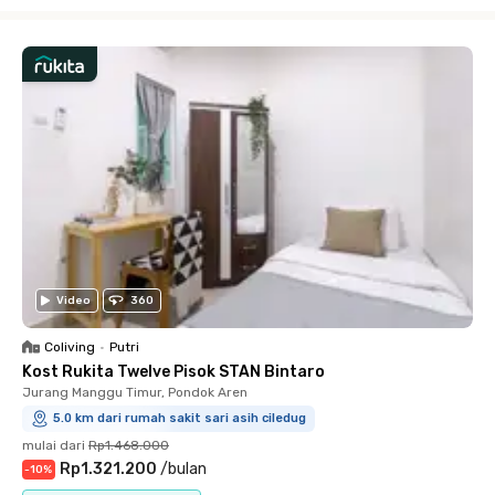
Close
Video
360
Coliving
•
Putri
Kost Rukita Twelve Pisok STAN Bintaro
Jurang Manggu Timur, Pondok Aren
5.0 km dari rumah sakit sari asih ciledug
mulai dari
Rp1.468.000
Rp1.321.200
/
bulan
-
10
%