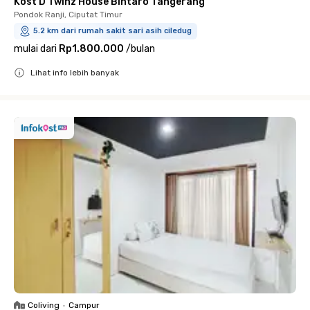
Kost D'Twinz House Bintaro Tangerang
Pondok Ranji, Ciputat Timur
5.2 km dari rumah sakit sari asih ciledug
mulai dari
Rp1.800.000
/
bulan
Lihat info lebih banyak
Close
Coliving
•
Campur