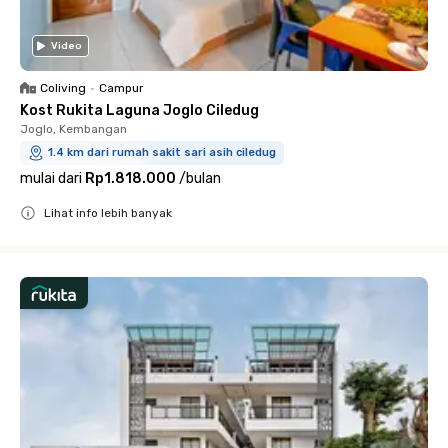
Video
Coliving
•
Campur
Kost Rukita Laguna Joglo Ciledug
Joglo, Kembangan
1.4 km dari rumah sakit sari asih ciledug
mulai dari
Rp1.818.000
/
bulan
Lihat info lebih banyak
Close