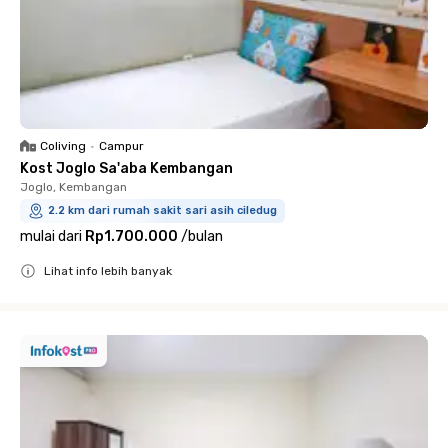
Coliving
•
Campur
Kost Joglo Sa'aba Kembangan
Joglo, Kembangan
2.2 km dari rumah sakit sari asih ciledug
mulai dari
Rp1.700.000
/
bulan
Lihat info lebih banyak
Close