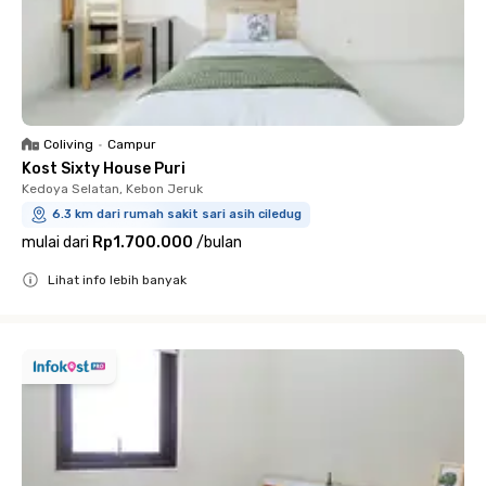
Coliving
•
Campur
Kost Sixty House Puri
Kedoya Selatan, Kebon Jeruk
6.3 km dari rumah sakit sari asih ciledug
mulai dari
Rp1.700.000
/
bulan
Lihat info lebih banyak
Close