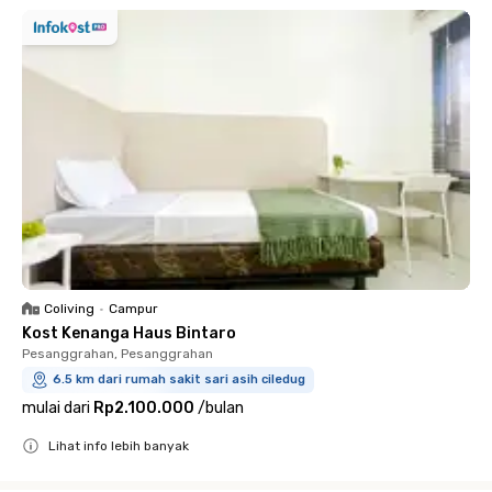
Coliving
•
Campur
Kost Kenanga Haus Bintaro
Pesanggrahan, Pesanggrahan
6.5 km dari rumah sakit sari asih ciledug
mulai dari
Rp2.100.000
/
bulan
Lihat info lebih banyak
Close