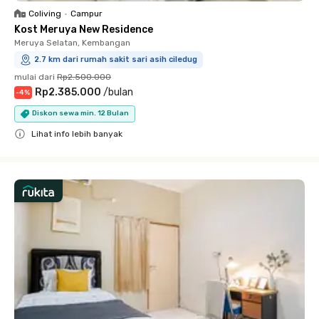
Coliving
•
Campur
Kost Meruya New Residence
Meruya Selatan, Kembangan
2.7 km dari rumah sakit sari asih ciledug
mulai dari
Rp2.500.000
Rp2.385.000
/
bulan
-
4
%
Diskon sewa min. 12 Bulan
Lihat info lebih banyak
Close