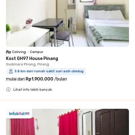
Coliving
•
Campur
Kost GH97 House Pinang
Sudimara Pinang, Pinang
3.8 km dari rumah sakit sari asih ciledug
mulai dari
Rp1.900.000
/
bulan
Lihat info lebih banyak
Close