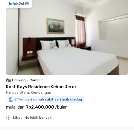
Coliving
•
Campur
Kost Rays Residence Kebon Jeruk
Meruya Utara, Kembangan
5.1 km dari rumah sakit sari asih ciledug
mulai dari
Rp2.400.000
/
bulan
Lihat info lebih banyak
Close