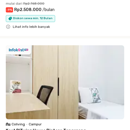
mulai dari
Rp2.768.000
Rp2.508.000
/
bulan
-
9
%
Diskon sewa min. 12 Bulan
Lihat info lebih banyak
Close
Coliving
•
Campur