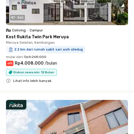
360
Coliving
•
Campur
Kost Rukita Twin Park Meruya
Meruya Selatan, Kembangan
2.2 km dari rumah sakit sari asih ciledug
mulai dari
Rp4.268.000
Rp4.008.000
/
bulan
-
6
%
Diskon sewa min. 12 Bulan
Lihat info lebih banyak
Close