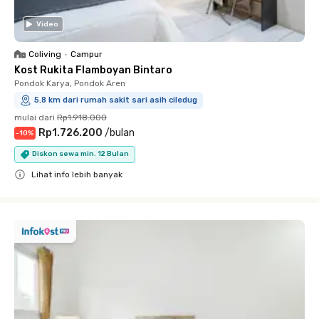
Video
Coliving
•
Campur
Kost Rukita Flamboyan Bintaro
Pondok Karya, Pondok Aren
5.8 km dari rumah sakit sari asih ciledug
mulai dari
Rp1.918.000
Rp1.726.200
/
bulan
-
10
%
Diskon sewa min. 12 Bulan
Lihat info lebih banyak
Close