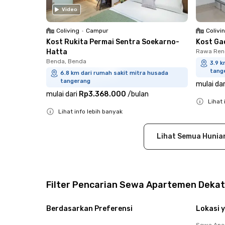
Video
Coliving
•
Campur
Colivi
Kost Rukita Permai Sentra Soekarno-
Kost Ga
Hatta
Rawa Ren
Benda, Benda
3.9 k
tang
6.8 km dari rumah sakit mitra husada
tangerang
mulai dar
mulai dari
Rp3.368.000
/
bulan
Lihat 
Lihat info lebih banyak
Close
Close
Lihat Semua Hunia
Filter Pencarian Sewa Apartemen Deka
Berdasarkan Preferensi
Lokasi y