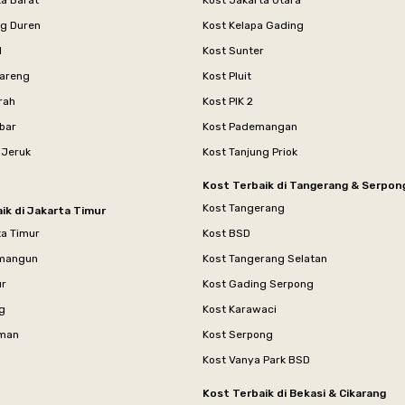
ta Barat
Kost Jakarta Utara
ng Duren
Kost Kelapa Gading
l
Kost Sunter
areng
Kost Pluit
rah
Kost PIK 2
bar
Kost Pademangan
 Jeruk
Kost Tanjung Priok
Kost Terbaik di Tangerang & Serpon
Kost Tangerang
ik di Jakarta Timur
ta Timur
Kost BSD
mangun
Kost Tangerang Selatan
ur
Kost Gading Serpong
g
Kost Karawaci
aman
Kost Serpong
Kost Vanya Park BSD
Kost Terbaik di Bekasi & Cikarang