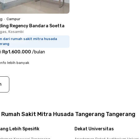
ng
•
Campur
ding Regency Bandara Soetta
gas, Kosambi
m dari rumah sakit mitra husada
erang
i
Rp1.600.000
/
bulan
info lebih banyak
n
t Rumah Sakit Mitra Husada Tangerang Tangerang
ang Lebih Spesifik
Dekat Universitas