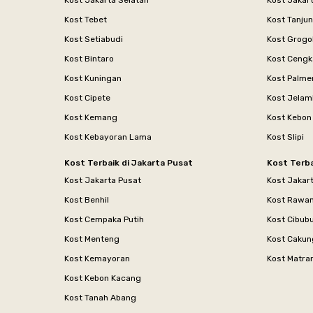
Kost Jakarta Selatan
Kost Jakar
Kost Tebet
Kost Tanju
Kost Setiabudi
Kost Grogo
Kost Bintaro
Kost Cengk
Kost Kuningan
Kost Palme
Kost Cipete
Kost Jelam
Kost Kemang
Kost Kebon
Kost Kebayoran Lama
Kost Slipi
Kost Terbaik di Jakarta Pusat
Kost Terba
Kost Jakarta Pusat
Kost Jakar
Kost Benhil
Kost Rawa
Kost Cempaka Putih
Kost Cibub
Kost Menteng
Kost Cakun
Kost Kemayoran
Kost Matr
Kost Kebon Kacang
Kost Tanah Abang