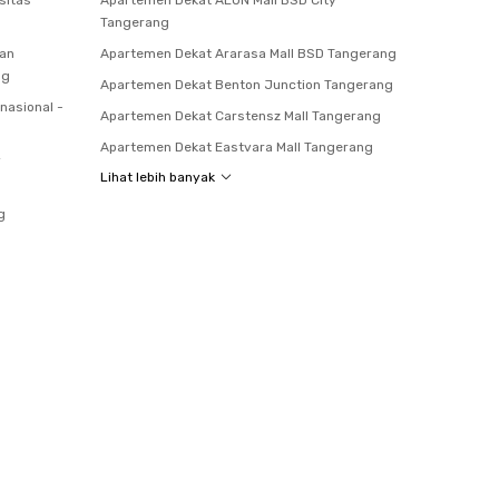
sitas
Apartemen Dekat AEON Mall BSD City
Tangerang
ran
Apartemen Dekat Ararasa Mall BSD Tangerang
ng
Apartemen Dekat Benton Junction Tangerang
nasional -
Apartemen Dekat Carstensz Mall Tangerang
Apartemen Dekat Eastvara Mall Tangerang
y
Lihat lebih banyak
g