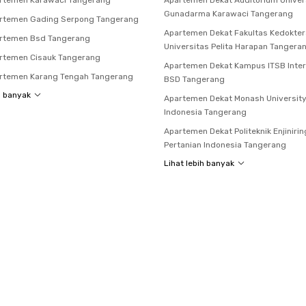
rtemen Karawaci Tangerang
Apartemen Dekat Auditorium Univer
Gunadarma Karawaci Tangerang
rtemen Gading Serpong Tangerang
Apartemen Dekat Fakultas Kedokte
rtemen Bsd Tangerang
Universitas Pelita Harapan Tangera
rtemen Cisauk Tangerang
Apartemen Dekat Kampus ITSB Inter
rtemen Karang Tengah Tangerang
BSD Tangerang
h banyak
Apartemen Dekat Monash Universit
Indonesia Tangerang
Apartemen Dekat Politeknik Enjinirin
Pertanian Indonesia Tangerang
Lihat lebih banyak