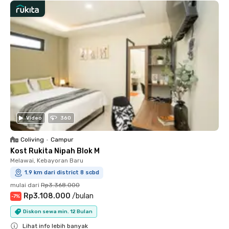
Video
360
Coliving
•
Campur
Kost Rukita Nipah Blok M
Melawai, Kebayoran Baru
1.9 km dari district 8 scbd
mulai dari
Rp3.368.000
Rp3.108.000
/
bulan
-
7
%
Diskon sewa min. 12 Bulan
Lihat info lebih banyak