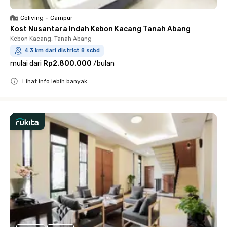
Coliving
•
Campur
Kost Nusantara Indah Kebon Kacang Tanah Abang
Kebon Kacang, Tanah Abang
4.3 km dari district 8 scbd
mulai dari
Rp2.800.000
/
bulan
Lihat info lebih banyak
Close