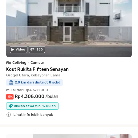
Video
360
Coliving
•
Campur
Kost Rukita Fifteen Senayan
Grogol Utara, Kebayoran Lama
2.0 km dari district 8 scbd
mulai dari
Rp4.568.000
Rp4.308.000
/
bulan
-
5
%
Diskon sewa min. 12 Bulan
Lihat info lebih banyak
Close