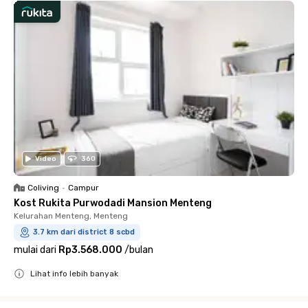
Video
360
Coliving
•
Campur
Kost Rukita Purwodadi Mansion Menteng
Kelurahan Menteng, Menteng
3.7 km dari district 8 scbd
mulai dari
Rp3.568.000
/
bulan
Lihat info lebih banyak
Close