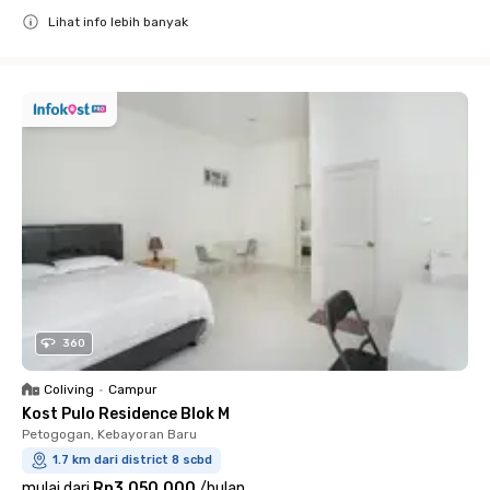
Lihat info lebih banyak
Close
360
Coliving
•
Campur
Kost Pulo Residence Blok M
Petogogan, Kebayoran Baru
1.7 km dari district 8 scbd
mulai dari
Rp3.050.000
/
bulan