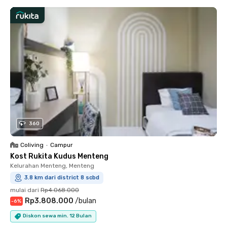
360
Coliving
•
Campur
Kost Rukita Kudus Menteng
Kelurahan Menteng, Menteng
3.8 km dari district 8 scbd
mulai dari
Rp4.068.000
Rp3.808.000
/
bulan
-
6
%
Diskon sewa min. 12 Bulan