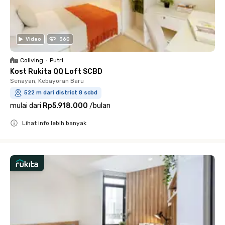
Video
360
Coliving
•
Putri
Kost Rukita QQ Loft SCBD
Senayan, Kebayoran Baru
522 m dari district 8 scbd
mulai dari
Rp5.918.000
/
bulan
Lihat info lebih banyak
Close