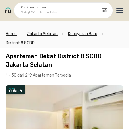
Cari hunianmu
9 Agt 26 - Belum tahu
Ope
Home
Jakarta Selatan
Kebayoran Baru
District 8 SCBD
Apartemen Dekat District 8 SCBD
Jakarta Selatan
1 - 30 dari 219 Apartemen
Tersedia