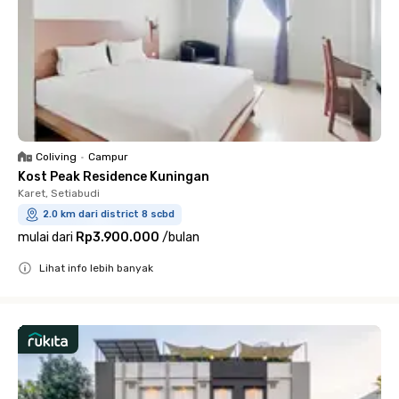
Coliving
•
Campur
Kost Peak Residence Kuningan
Karet, Setiabudi
2.0 km dari district 8 scbd
mulai dari
Rp3.900.000
/
bulan
Lihat info lebih banyak
Close