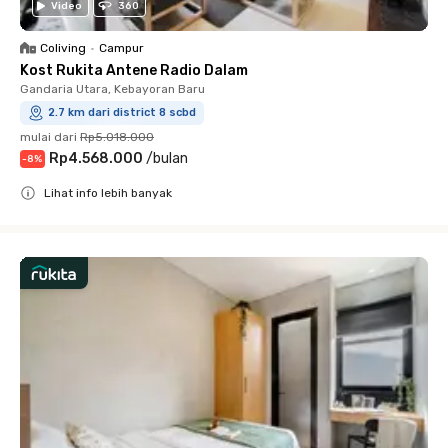
Video
360
Coliving
•
Campur
Kost Rukita Antene Radio Dalam
Gandaria Utara, Kebayoran Baru
2.7 km dari district 8 scbd
mulai dari
Rp5.018.000
Rp4.568.000
/
bulan
-
8
%
Lihat info lebih banyak
Close