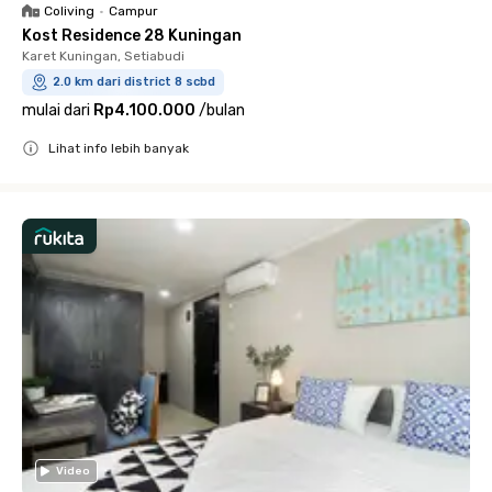
Coliving
•
Campur
Kost Residence 28 Kuningan
Karet Kuningan, Setiabudi
2.0 km dari district 8 scbd
mulai dari
Rp4.100.000
/
bulan
Lihat info lebih banyak
Close
Video