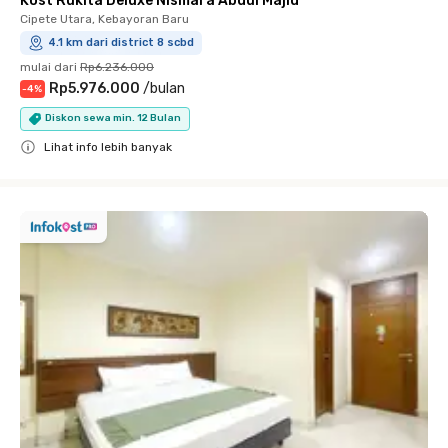
Kost Rukita Deluxe Nismara Abdul Majid
Cipete Utara, Kebayoran Baru
4.1 km dari district 8 scbd
mulai dari
Rp6.236.000
Rp5.976.000
/
bulan
-
4
%
Diskon sewa min. 12 Bulan
Lihat info lebih banyak
Close