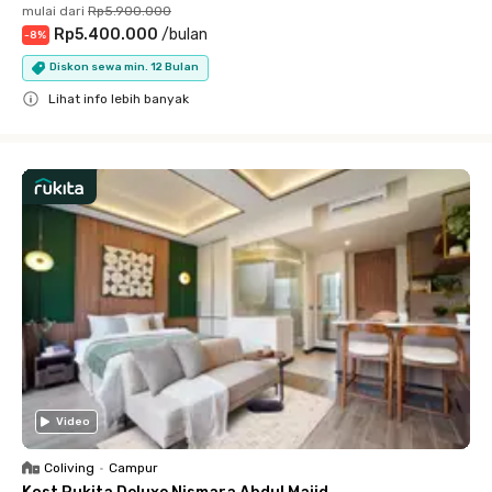
mulai dari
Rp5.900.000
Rp5.400.000
/
bulan
-
8
%
Diskon sewa min. 12 Bulan
Lihat info lebih banyak
Close
Video
Coliving
•
Campur