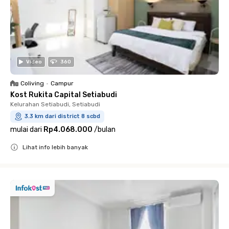
Video
360
Coliving
•
Campur
Kost Rukita Capital Setiabudi
Kelurahan Setiabudi, Setiabudi
3.3 km dari district 8 scbd
mulai dari
Rp4.068.000
/
bulan
Lihat info lebih banyak
Close