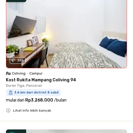
360
Coliving
•
Campur
Kost Rukita Mampang Coliving 94
Duren Tiga, Pancoran
3.6 km dari district 8 scbd
mulai dari
Rp3.268.000
/
bulan
Lihat info lebih banyak
Close