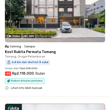
Video
360
Coliving
•
Campur
Kost Rukita Permata Tomang
Tomang, Grogol Petamburan
6.8 km dari district 8 scbd
mulai dari
Rp2.218.000
Rp2.118.000
/
bulan
-
4
%
Diskon di bulan pertama
Lihat info lebih banyak
Close