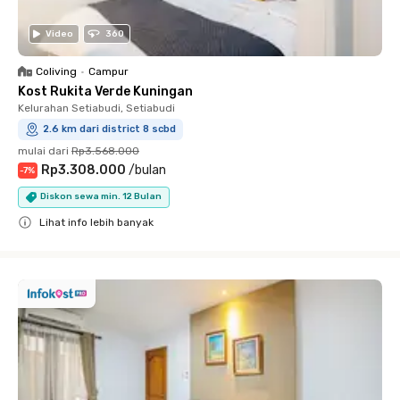
Video
360
Coliving
•
Campur
Kost Rukita Verde Kuningan
Kelurahan Setiabudi, Setiabudi
2.6 km dari district 8 scbd
mulai dari
Rp3.568.000
Rp3.308.000
/
bulan
-
7
%
Diskon sewa min. 12 Bulan
Lihat info lebih banyak
Close