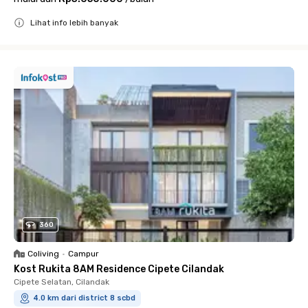
Lihat info lebih banyak
Close
360
Coliving
•
Campur
Kost Rukita 8AM Residence Cipete Cilandak
Cipete Selatan, Cilandak
4.0 km dari district 8 scbd