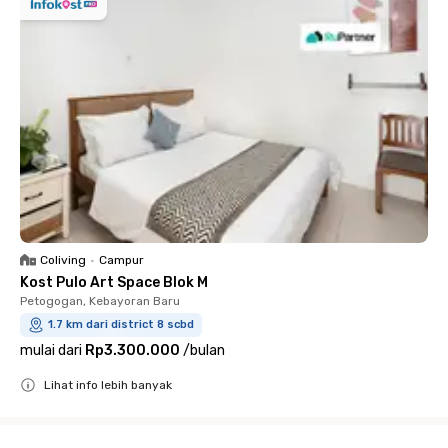
Coliving
•
Campur
Kost Pulo Art Space Blok M
Petogogan, Kebayoran Baru
1.7 km dari district 8 scbd
mulai dari
Rp3.300.000
/
bulan
Lihat info lebih banyak
Close