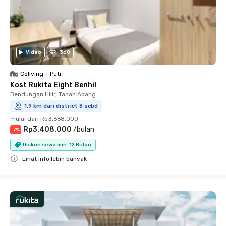
Video
360
Coliving
•
Putri
Kost Rukita Eight Benhil
Bendungan Hilir, Tanah Abang
1.9 km dari district 8 scbd
mulai dari
Rp3.668.000
Rp3.408.000
/
bulan
-
7
%
Diskon sewa min. 12 Bulan
Lihat info lebih banyak
Close