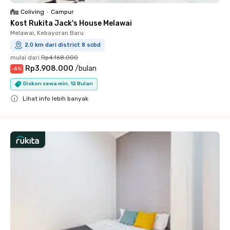
Coliving
•
Campur
Kost Rukita Jack's House Melawai
Melawai, Kebayoran Baru
2.0 km dari district 8 scbd
mulai dari
Rp4.168.000
Rp3.908.000
/
bulan
-
6
%
Diskon sewa min. 12 Bulan
Lihat info lebih banyak
Close