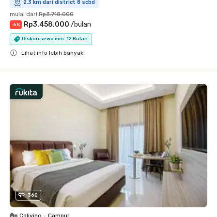
2.3 km dari district 8 scbd
mulai dari
Rp3.718.000
Rp3.458.000
/
bulan
-
6
%
Diskon sewa min. 12 Bulan
Lihat info lebih banyak
Close
360
Coliving
•
Campur