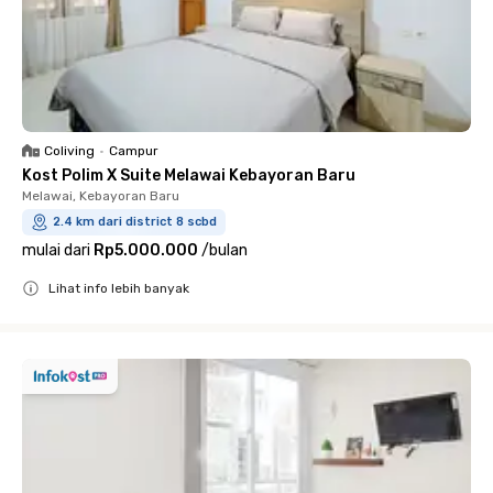
Coliving
•
Campur
Kost Polim X Suite Melawai Kebayoran Baru
Melawai, Kebayoran Baru
2.4 km dari district 8 scbd
mulai dari
Rp5.000.000
/
bulan
Lihat info lebih banyak
Close