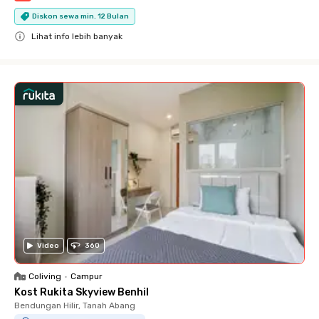
Diskon sewa min. 12 Bulan
Lihat info lebih banyak
Close
Video
360
Coliving
•
Campur
Kost Rukita Skyview Benhil
Bendungan Hilir, Tanah Abang