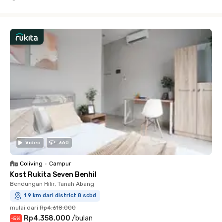
Close
Video
360
Coliving
•
Campur
Kost Rukita Seven Benhil
Bendungan Hilir, Tanah Abang
1.9 km dari district 8 scbd
mulai dari
Rp4.618.000
Rp4.358.000
/
bulan
-
5
%