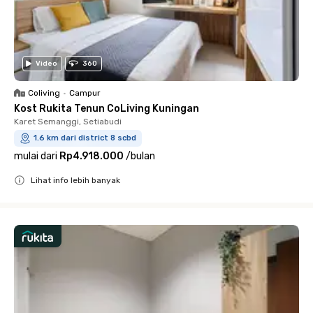
Video
360
Coliving
•
Campur
Kost Rukita Tenun CoLiving Kuningan
Karet Semanggi, Setiabudi
1.6 km dari district 8 scbd
mulai dari
Rp4.918.000
/
bulan
Lihat info lebih banyak
Close