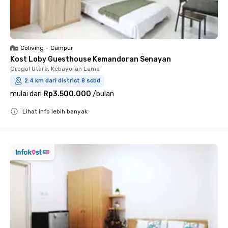
Coliving
•
Campur
Kost Loby Guesthouse Kemandoran Senayan
Grogol Utara, Kebayoran Lama
2.4 km dari district 8 scbd
mulai dari
Rp3.500.000
/
bulan
Lihat info lebih banyak
Close