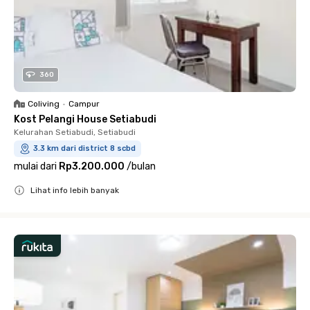
360
Coliving
•
Campur
Kost Pelangi House Setiabudi
Kelurahan Setiabudi, Setiabudi
3.3 km dari district 8 scbd
mulai dari
Rp3.200.000
/
bulan
Lihat info lebih banyak
Close