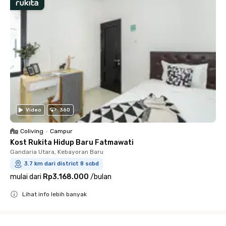
Video
360
Coliving
•
Campur
Kost Rukita Hidup Baru Fatmawati
Gandaria Utara, Kebayoran Baru
3.7 km dari district 8 scbd
mulai dari
Rp3.168.000
/
bulan
Lihat info lebih banyak
Close