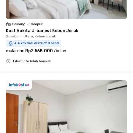
Coliving
•
Campur
Kost Rukita Urbanest Kebon Jeruk
Sukabumi Utara, Kebon Jeruk
4.4 km dari district 8 scbd
mulai dari
Rp2.568.000
/
bulan
Lihat info lebih banyak
Close