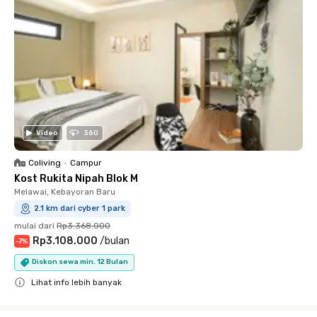
Video
360
Coliving
•
Campur
Kost Rukita Nipah Blok M
Melawai, Kebayoran Baru
2.1 km dari cyber 1 park
mulai dari
Rp3.368.000
Rp3.108.000
/
bulan
-
7
%
Diskon sewa min. 12 Bulan
Lihat info lebih banyak
Close