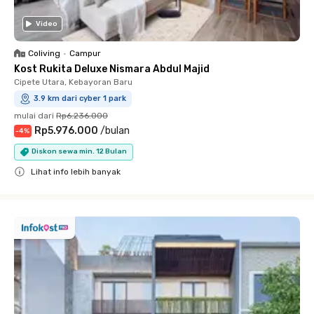
Video
Coliving
•
Campur
Kost Rukita Deluxe Nismara Abdul Majid
Cipete Utara, Kebayoran Baru
3.9 km dari cyber 1 park
mulai dari
Rp6.236.000
Rp5.976.000
/
bulan
-
4
%
Diskon sewa min. 12 Bulan
Lihat info lebih banyak
Close