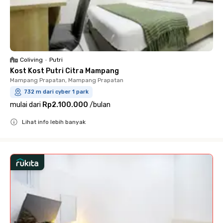
Coliving
•
Putri
Kost Kost Putri Citra Mampang
Mampang Prapatan, Mampang Prapatan
732 m dari cyber 1 park
mulai dari
Rp2.100.000
/
bulan
Lihat info lebih banyak
Close