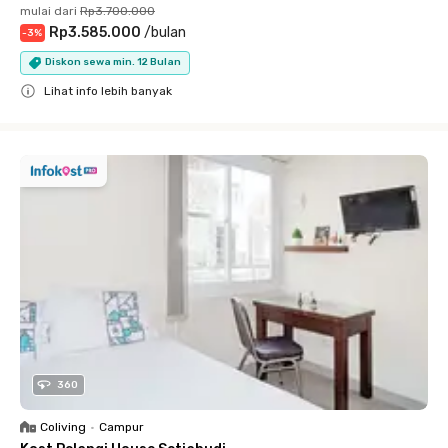
mulai dari
Rp3.700.000
Rp3.585.000
/
bulan
-
3
%
Diskon sewa min. 12 Bulan
Lihat info lebih banyak
Close
360
Coliving
•
Campur