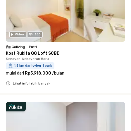
Video
360
Coliving
•
Putri
Kost Rukita QQ Loft SCBD
Senayan, Kebayoran Baru
1.8 km dari cyber 1 park
mulai dari
Rp5.918.000
/
bulan
Lihat info lebih banyak
Close