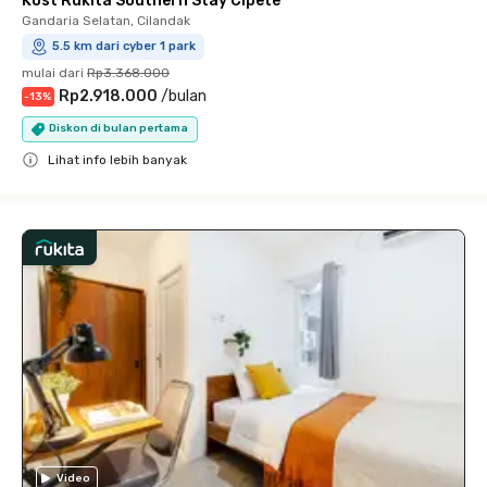
Kost Rukita Southern Stay Cipete
Gandaria Selatan, Cilandak
5.5 km dari cyber 1 park
mulai dari
Rp3.368.000
Rp2.918.000
/
bulan
-
13
%
Diskon di bulan pertama
Lihat info lebih banyak
Close
Video