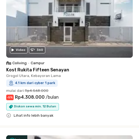
Video
360
Coliving
•
Campur
Kost Rukita Fifteen Senayan
Grogol Utara, Kebayoran Lama
4.1 km dari cyber 1 park
mulai dari
Rp4.568.000
Rp4.308.000
/
bulan
-
5
%
Diskon sewa min. 12 Bulan
Lihat info lebih banyak
Close