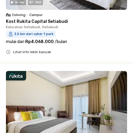
Video
360
Coliving
•
Campur
Kost Rukita Capital Setiabudi
Kelurahan Setiabudi, Setiabudi
3.5 km dari cyber 1 park
mulai dari
Rp4.068.000
/
bulan
Lihat info lebih banyak
Close