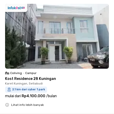
Coliving
•
Campur
Kost Residence 28 Kuningan
Karet Kuningan, Setiabudi
2.1 km dari cyber 1 park
mulai dari
Rp4.100.000
/
bulan
Lihat info lebih banyak
Close