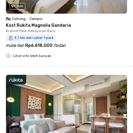
360
Coliving
•
Campur
Kost Rukita Magnolia Gandaria
Kramat Pela, Kebayoran Baru
3.7 km dari cyber 1 park
mulai dari
Rp6.618.000
/
bulan
Lihat info lebih banyak
Close