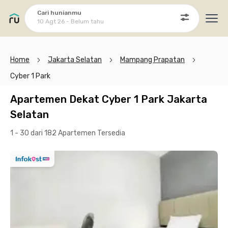
Cari hunianmu
10 Agt 26 - Belum tahu
Ope
Home
Jakarta Selatan
Mampang Prapatan
Cyber 1 Park
Apartemen Dekat Cyber 1 Park Jakarta
Selatan
1 - 30 dari 182 Apartemen
Tersedia