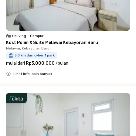
Coliving
•
Campur
Kost Polim X Suite Melawai Kebayoran Baru
Melawai, Kebayoran Baru
3.0 km dari cyber 1 park
mulai dari
Rp5.000.000
/
bulan
Lihat info lebih banyak
Close