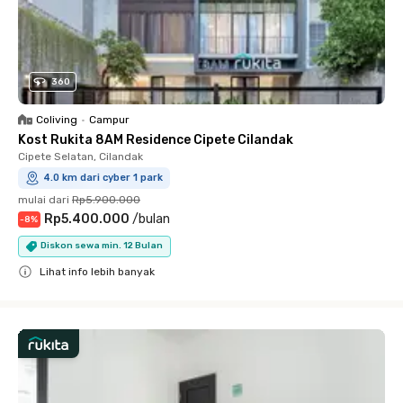
360
Coliving
•
Campur
Kost Rukita 8AM Residence Cipete Cilandak
Cipete Selatan, Cilandak
4.0 km dari cyber 1 park
mulai dari
Rp5.900.000
Rp5.400.000
/
bulan
-
8
%
Diskon sewa min. 12 Bulan
Lihat info lebih banyak
Close