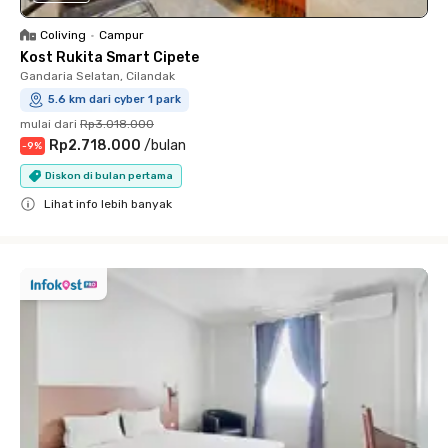
Coliving
•
Campur
Kost Rukita Smart Cipete
Gandaria Selatan, Cilandak
5.6 km dari cyber 1 park
mulai dari
Rp3.018.000
Rp2.718.000
/
bulan
-
9
%
Diskon di bulan pertama
Lihat info lebih banyak
Close