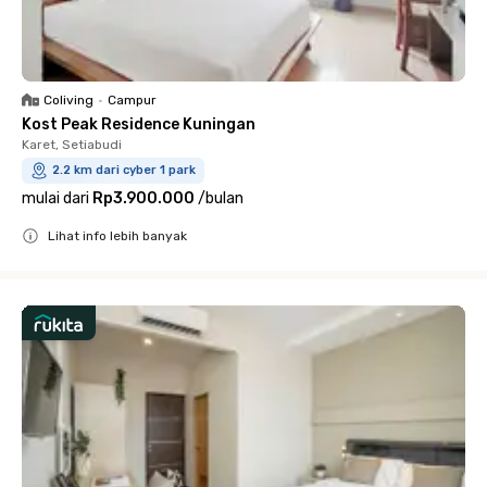
Coliving
•
Campur
Kost Peak Residence Kuningan
Karet, Setiabudi
2.2 km dari cyber 1 park
mulai dari
Rp3.900.000
/
bulan
Lihat info lebih banyak
Close