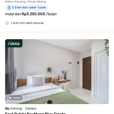
Kebon Kacang, Tanah Abang
5.3 km dari cyber 1 park
mulai dari
Rp3.250.000
/
bulan
Lihat info lebih banyak
Close
Video
Coliving
•
Campur