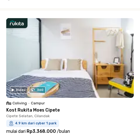
Close
Video
360
Coliving
•
Campur
Kost Rukita Moes Cipete
Cipete Selatan, Cilandak
4.9 km dari cyber 1 park
mulai dari
Rp3.368.000
/
bulan