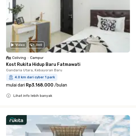
Video
360
Coliving
•
Campur
Kost Rukita Hidup Baru Fatmawati
Gandaria Utara, Kebayoran Baru
4.0 km dari cyber 1 park
mulai dari
Rp3.168.000
/
bulan
Lihat info lebih banyak
Close