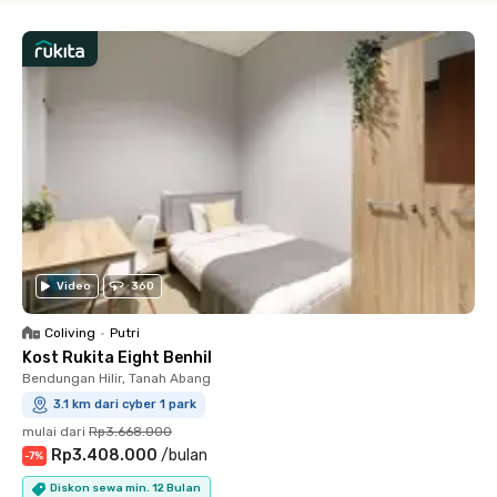
Video
360
Coliving
•
Putri
Kost Rukita Eight Benhil
Bendungan Hilir, Tanah Abang
3.1 km dari cyber 1 park
mulai dari
Rp3.668.000
Rp3.408.000
/
bulan
-
7
%
Diskon sewa min. 12 Bulan