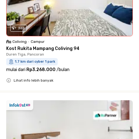
360
Coliving
•
Campur
Kost Rukita Mampang Coliving 94
Duren Tiga, Pancoran
1.7 km dari cyber 1 park
mulai dari
Rp3.268.000
/
bulan
Lihat info lebih banyak
Close