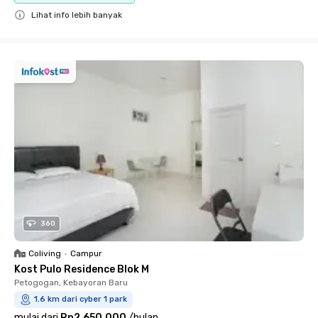
Lihat info lebih banyak
Close
360
Coliving
•
Campur
Kost Pulo Residence Blok M
Petogogan, Kebayoran Baru
1.6 km dari cyber 1 park
mulai dari
Rp2.650.000
/
bulan