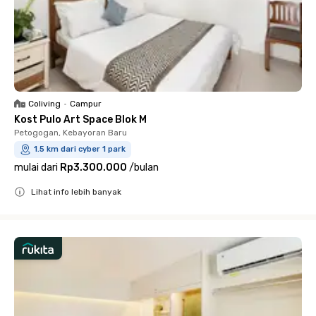
Coliving
•
Campur
Kost Pulo Art Space Blok M
Petogogan, Kebayoran Baru
1.5 km dari cyber 1 park
mulai dari
Rp3.300.000
/
bulan
Lihat info lebih banyak
Close