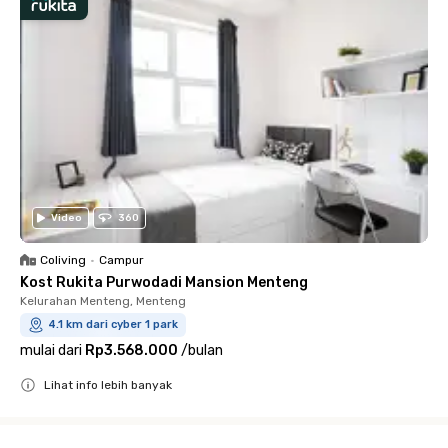
Video
360
Coliving
•
Campur
Kost Rukita Purwodadi Mansion Menteng
Kelurahan Menteng, Menteng
4.1 km dari cyber 1 park
mulai dari
Rp3.568.000
/
bulan
Lihat info lebih banyak
Close