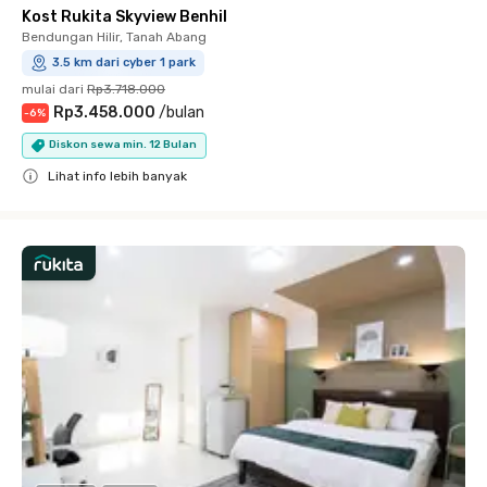
Kost Rukita Skyview Benhil
Bendungan Hilir, Tanah Abang
3.5 km dari cyber 1 park
mulai dari
Rp3.718.000
Rp3.458.000
/
bulan
-
6
%
Diskon sewa min. 12 Bulan
Lihat info lebih banyak
Close