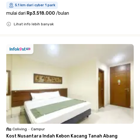
5.1 km dari cyber 1 park
mulai dari
Rp3.518.000
/
bulan
Lihat info lebih banyak
Close
Coliving
•
Campur
Kost Nusantara Indah Kebon Kacang Tanah Abang