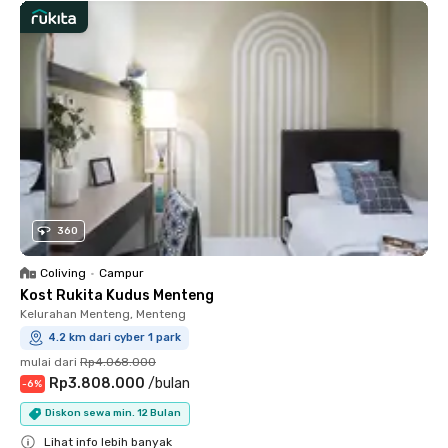
360
Coliving
•
Campur
Kost Rukita Kudus Menteng
Kelurahan Menteng, Menteng
4.2 km dari cyber 1 park
mulai dari
Rp4.068.000
Rp3.808.000
/
bulan
-
6
%
Diskon sewa min. 12 Bulan
Lihat info lebih banyak