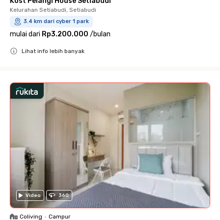
Kost Pelangi House Setiabudi
Kelurahan Setiabudi, Setiabudi
3.4 km dari cyber 1 park
mulai dari
Rp3.200.000
/
bulan
Lihat info lebih banyak
Close
Video
360
Coliving
•
Campur