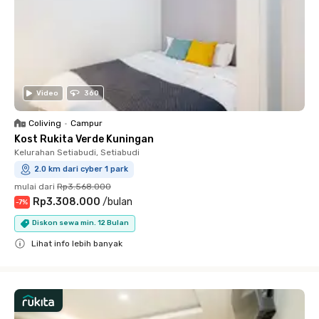
Video
360
Coliving
•
Campur
Kost Rukita Verde Kuningan
Kelurahan Setiabudi, Setiabudi
2.0 km dari cyber 1 park
mulai dari
Rp3.568.000
Rp3.308.000
/
bulan
-
7
%
Diskon sewa min. 12 Bulan
Lihat info lebih banyak
Close