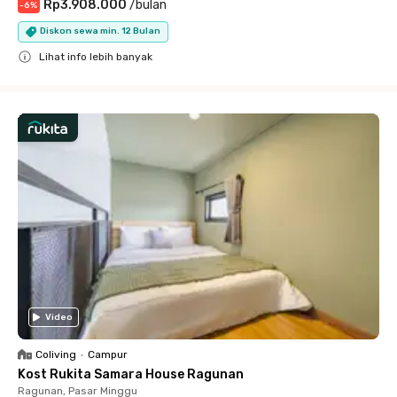
Rp3.908.000
/
bulan
-
6
%
Diskon sewa min. 12 Bulan
Lihat info lebih banyak
Close
Video
Coliving
•
Campur
Kost Rukita Samara House Ragunan
Ragunan, Pasar Minggu