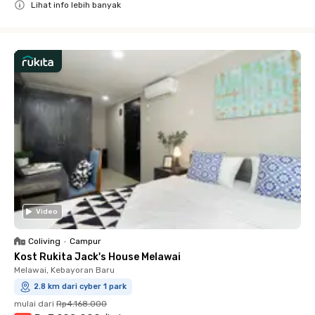
Lihat info lebih banyak
Close
Video
Coliving
•
Campur
Kost Rukita Jack's House Melawai
Melawai, Kebayoran Baru
2.8 km dari cyber 1 park
mulai dari
Rp4.168.000