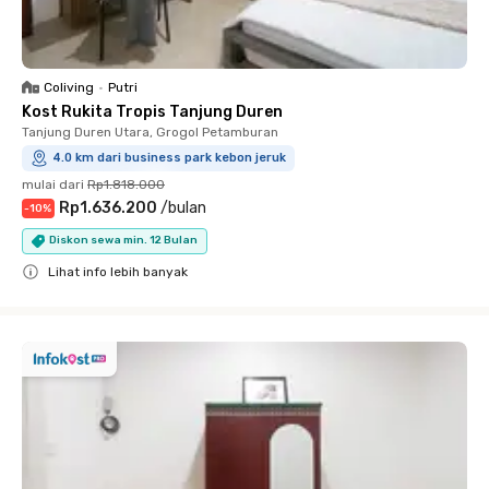
Coliving
•
Putri
Kost Rukita Tropis Tanjung Duren
Tanjung Duren Utara, Grogol Petamburan
4.0 km dari business park kebon jeruk
mulai dari
Rp1.818.000
Rp1.636.200
/
bulan
-
10
%
Diskon sewa min. 12 Bulan
Lihat info lebih banyak
Close