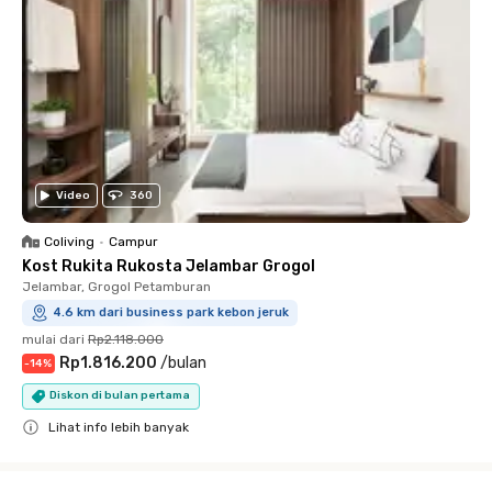
Video
360
Coliving
•
Campur
Kost Rukita Rukosta Jelambar Grogol
Jelambar, Grogol Petamburan
4.6 km dari business park kebon jeruk
mulai dari
Rp2.118.000
Rp1.816.200
/
bulan
-
14
%
Diskon di bulan pertama
Lihat info lebih banyak
Close