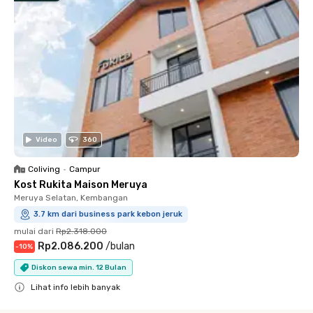
Video
360
Coliving
•
Campur
Kost Rukita Maison Meruya
Meruya Selatan, Kembangan
3.7 km dari business park kebon jeruk
mulai dari
Rp2.318.000
Rp2.086.200
/
bulan
-
10
%
Diskon sewa min. 12 Bulan
Lihat info lebih banyak
Close