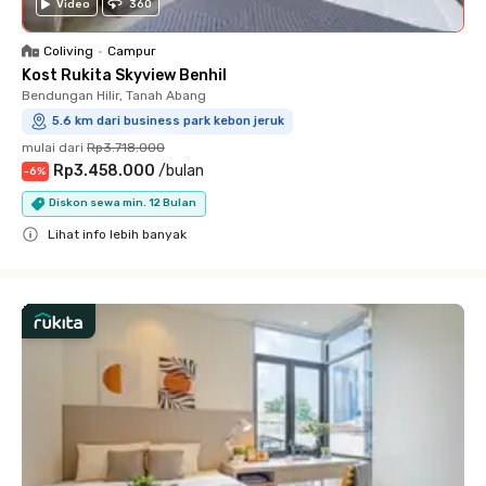
Video
360
Coliving
•
Campur
Kost Rukita Skyview Benhil
Bendungan Hilir, Tanah Abang
5.6 km dari business park kebon jeruk
mulai dari
Rp3.718.000
Rp3.458.000
/
bulan
-
6
%
Diskon sewa min. 12 Bulan
Lihat info lebih banyak
Close