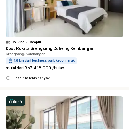
Coliving
•
Campur
Kost Rukita Srengseng Coliving Kembangan
Srengseng, Kembangan
1.8 km dari business park kebon jeruk
mulai dari
Rp3.418.000
/
bulan
Lihat info lebih banyak
Close