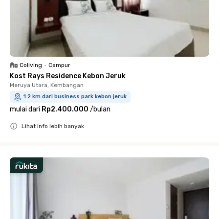
Coliving
•
Campur
Kost Rays Residence Kebon Jeruk
Meruya Utara, Kembangan
1.2 km dari business park kebon jeruk
mulai dari
Rp2.400.000
/
bulan
Lihat info lebih banyak
Close