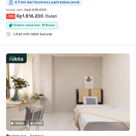
4.9 km dari business park kebon jeruk
mulai dari
Rp2.018.000
Rp1.816.200
/
bulan
-
10
%
Diskon sewa min. 12 Bulan
Lihat info lebih banyak
Close
Video
360
Coliving
•
Campur