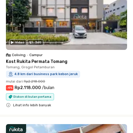
Video
360
Coliving
•
Campur
Kost Rukita Permata Tomang
Tomang, Grogol Petamburan
4.8 km dari business park kebon jeruk
mulai dari
Rp2.218.000
Rp2.118.000
/
bulan
-
4
%
Diskon di bulan pertama
Lihat info lebih banyak
Close