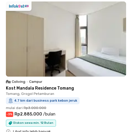
Coliving
•
Campur
Kost Mandala Residence Tomang
Tomang, Grogol Petamburan
4.7 km dari business park kebon jeruk
mulai dari
Rp3.000.000
Rp2.885.000
/
bulan
-
3
%
Diskon sewa min. 12 Bulan
Lihat info lebih banyak