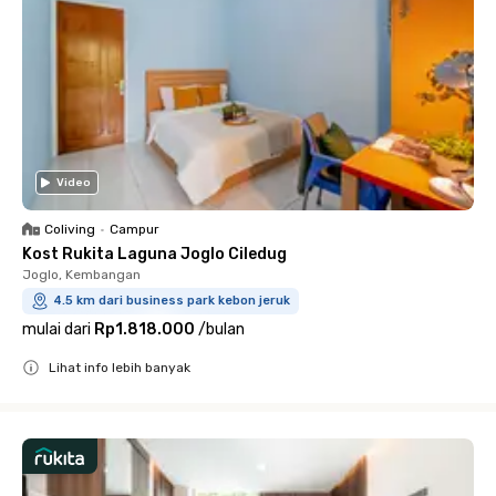
Video
Coliving
•
Campur
Kost Rukita Laguna Joglo Ciledug
Joglo, Kembangan
4.5 km dari business park kebon jeruk
mulai dari
Rp1.818.000
/
bulan
Lihat info lebih banyak
Close