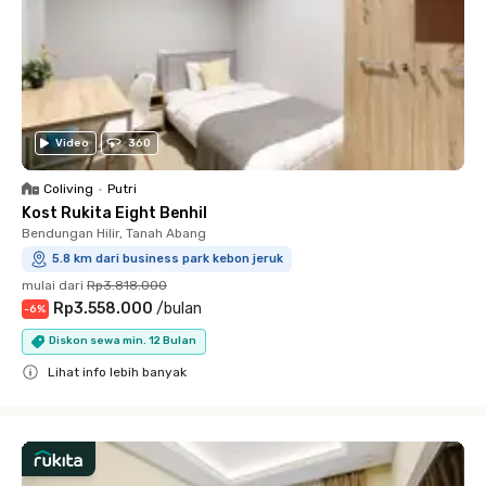
Video
360
Coliving
•
Putri
Kost Rukita Eight Benhil
Bendungan Hilir, Tanah Abang
5.8 km dari business park kebon jeruk
mulai dari
Rp3.818.000
Rp3.558.000
/
bulan
-
6
%
Diskon sewa min. 12 Bulan
Lihat info lebih banyak
Close