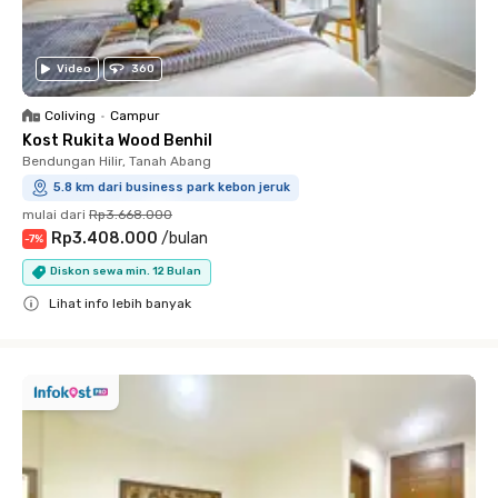
Video
360
Coliving
•
Campur
Kost Rukita Wood Benhil
Bendungan Hilir, Tanah Abang
5.8 km dari business park kebon jeruk
mulai dari
Rp3.668.000
Rp3.408.000
/
bulan
-
7
%
Diskon sewa min. 12 Bulan
Lihat info lebih banyak
Close