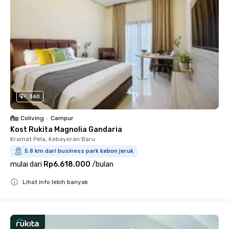
360
Coliving
•
Campur
Kost Rukita Magnolia Gandaria
Kramat Pela, Kebayoran Baru
5.8 km dari business park kebon jeruk
mulai dari
Rp6.618.000
/
bulan
Lihat info lebih banyak
Close