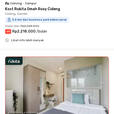
Coliving
•
Campur
Kost Rukita Omah Roxy Cideng
Cideng, Gambir
5.6 km dari business park kebon jeruk
mulai dari
Rp2.268.000
Rp2.218.000
/
bulan
-
2
%
Lihat info lebih banyak
Close