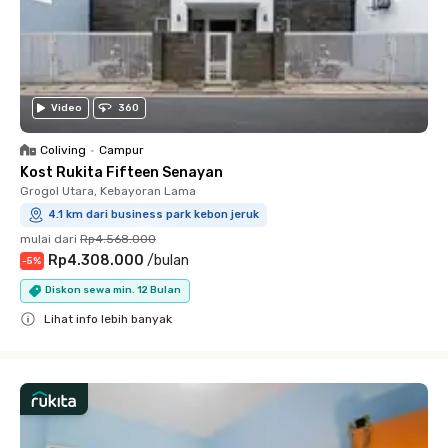
Video
360
Coliving
•
Campur
Kost Rukita Fifteen Senayan
Grogol Utara, Kebayoran Lama
4.1 km dari business park kebon jeruk
mulai dari
Rp4.568.000
Rp4.308.000
/
bulan
-
5
%
Diskon sewa min. 12 Bulan
Lihat info lebih banyak
Close