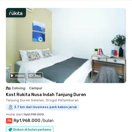
Video
360
Coliving
•
Campur
Kost Rukita Nusa Indah Tanjung Duren
Tanjung Duren Selatan, Grogol Petamburan
3.7 km dari business park kebon jeruk
mulai dari
Rp2.118.000
Rp1.968.000
/
bulan
-
7
%
Diskon di bulan pertama