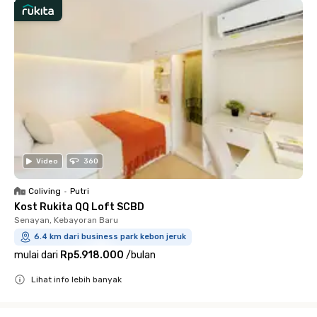
Video
360
Coliving
•
Putri
Kost Rukita QQ Loft SCBD
Senayan, Kebayoran Baru
6.4 km dari business park kebon jeruk
mulai dari
Rp5.918.000
/
bulan
Lihat info lebih banyak
Close