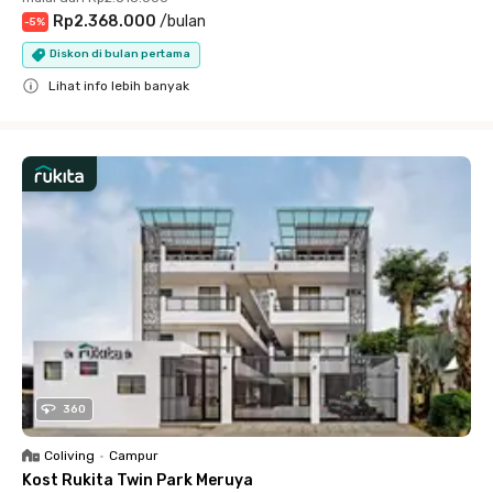
Rp2.368.000
/
bulan
-
5
%
Diskon di bulan pertama
Lihat info lebih banyak
Close
360
Coliving
•
Campur
Kost Rukita Twin Park Meruya