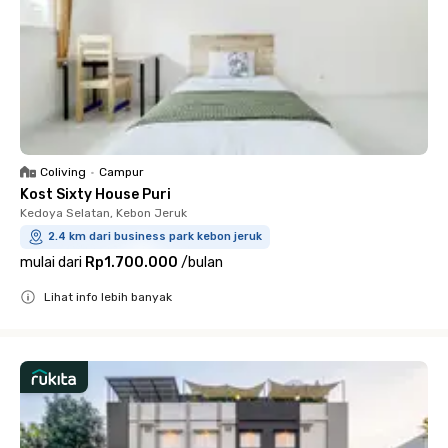
Coliving
•
Campur
Kost Sixty House Puri
Kedoya Selatan, Kebon Jeruk
2.4 km dari business park kebon jeruk
mulai dari
Rp1.700.000
/
bulan
Lihat info lebih banyak
Close