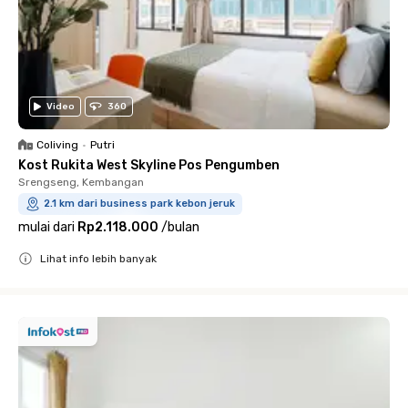
Video
360
Coliving
•
Putri
Kost Rukita West Skyline Pos Pengumben
Srengseng, Kembangan
2.1 km dari business park kebon jeruk
mulai dari
Rp2.118.000
/
bulan
Lihat info lebih banyak
Close