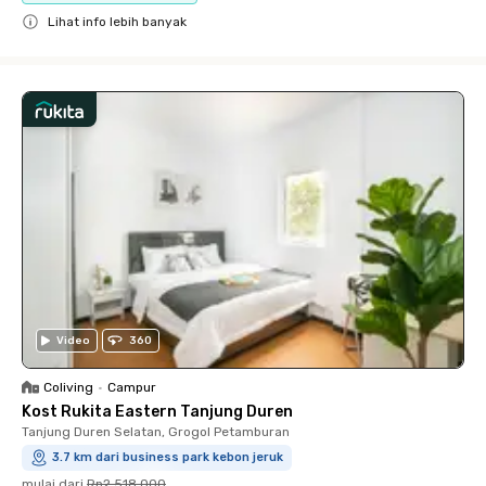
Lihat info lebih banyak
Close
Video
360
Coliving
•
Campur
Kost Rukita Eastern Tanjung Duren
Tanjung Duren Selatan, Grogol Petamburan
3.7 km dari business park kebon jeruk
mulai dari
Rp2.518.000