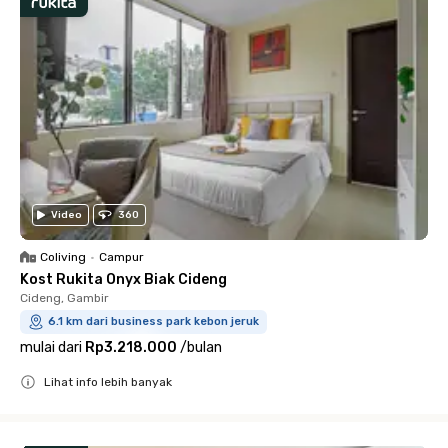
Video
360
Coliving
•
Campur
Kost Rukita Onyx Biak Cideng
Cideng, Gambir
6.1 km dari business park kebon jeruk
mulai dari
Rp3.218.000
/
bulan
Lihat info lebih banyak
Close