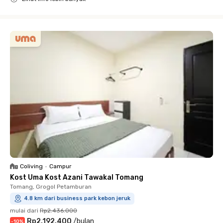
Close
Coliving
•
Campur
Kost Uma Kost Azani Tawakal Tomang
Tomang, Grogol Petamburan
4.8 km dari business park kebon jeruk
mulai dari
Rp2.436.000
Rp2.192.400
/
bulan
-
10
%