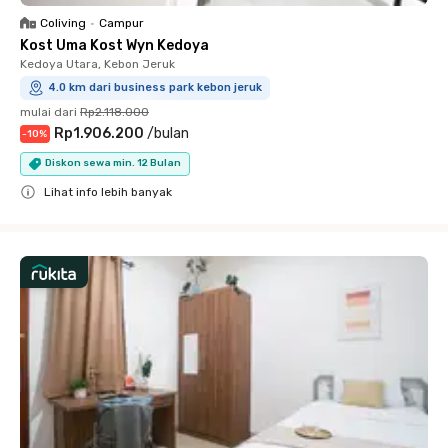
Coliving
•
Campur
Kost Uma Kost Wyn Kedoya
Kedoya Utara, Kebon Jeruk
4.0 km dari business park kebon jeruk
mulai dari
Rp2.118.000
Rp1.906.200
/
bulan
-
10
%
Diskon sewa min. 12 Bulan
Lihat info lebih banyak
Close