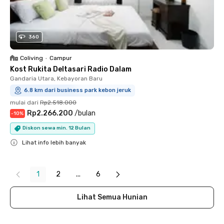
360
Coliving
•
Campur
Kost Rukita Deltasari Radio Dalam
Gandaria Utara, Kebayoran Baru
6.8 km dari business park kebon jeruk
mulai dari
Rp2.518.000
Rp2.266.200
/
bulan
-
10
%
Diskon sewa min. 12 Bulan
Lihat info lebih banyak
Close
1
2
...
6
Lihat Semua Hunian