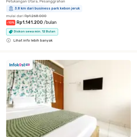
Petukangan Utara, Pesanggrahan
3.8 km dari business park kebon jeruk
mulai dari
Rp1.268.000
Rp1.141.200
/
bulan
-
10
%
Diskon sewa min. 12 Bulan
Lihat info lebih banyak
Close