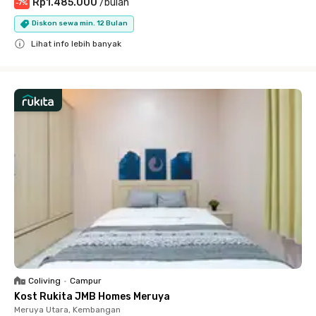
Rp1.485.000
/
bulan
-
7
%
Diskon sewa min. 12 Bulan
Lihat info lebih banyak
Close
Coliving
•
Campur
Kost Rukita JMB Homes Meruya
Meruya Utara, Kembangan