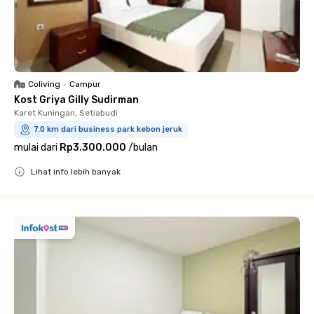
Coliving
•
Campur
Kost Griya Gilly Sudirman
Karet Kuningan, Setiabudi
7.0 km dari business park kebon jeruk
mulai dari
Rp3.300.000
/
bulan
Lihat info lebih banyak
Close