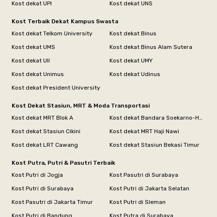
Kost dekat UPI
Kost dekat UNS
Kost Terbaik Dekat Kampus Swasta
Kost dekat Telkom University
Kost dekat Binus
Kost dekat UMS
Kost dekat Binus Alam Sutera
Kost dekat UII
Kost dekat UMY
Kost dekat Unimus
Kost dekat Udinus
Kost dekat President University
Kost Dekat Stasiun, MRT & Moda Transportasi
Kost dekat MRT Blok A
Kost dekat Bandara Soekarno-Hatta
Kost dekat Stasiun Cikini
Kost dekat MRT Haji Nawi
Kost dekat LRT Cawang
Kost dekat Stasiun Bekasi Timur
Kost Putra, Putri & Pasutri Terbaik
Kost Putri di Jogja
Kost Pasutri di Surabaya
Kost Putri di Surabaya
Kost Putri di Jakarta Selatan
Kost Pasutri di Jakarta Timur
Kost Putri di Sleman
Kost Putri di Bandung
Kost Putra di Surabaya