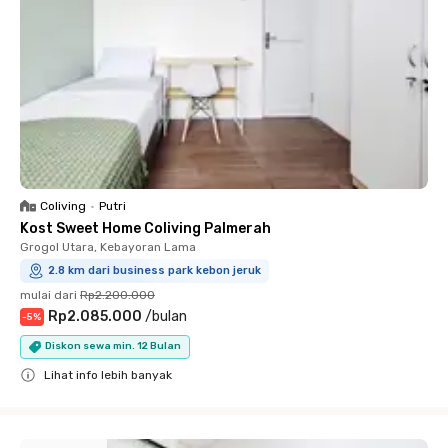
Coliving
•
Putri
Kost Sweet Home Coliving Palmerah
Grogol Utara, Kebayoran Lama
2.8 km dari business park kebon jeruk
mulai dari
Rp2.200.000
Rp2.085.000
/
bulan
-
5
%
Diskon sewa min. 12 Bulan
Lihat info lebih banyak
Close