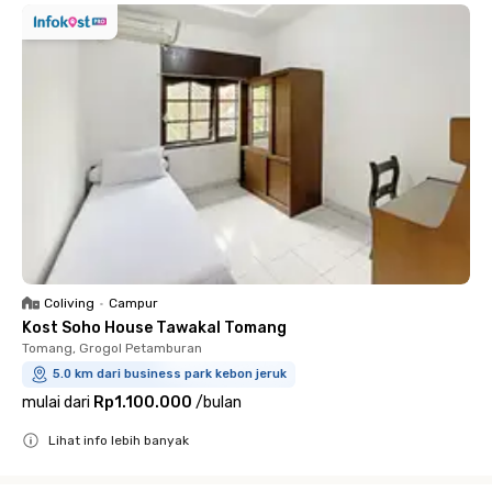
Coliving
•
Campur
Kost Soho House Tawakal Tomang
Tomang, Grogol Petamburan
5.0 km dari business park kebon jeruk
mulai dari
Rp1.100.000
/
bulan
Lihat info lebih banyak
Close