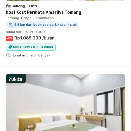
Coliving
•
Putri
Kost Kost Permata Amarilys Tomang
Tomang, Grogol Petamburan
4.8 km dari business park kebon jeruk
mulai dari
Rp1.200.000
Rp1.085.000
/
bulan
-
9
%
Diskon sewa min. 12 Bulan
Lihat info lebih banyak
Close