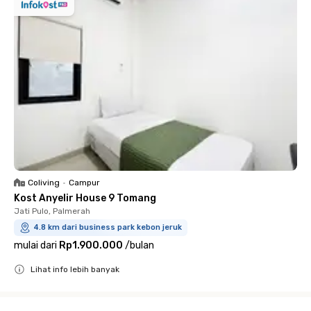
Coliving
•
Campur
Kost Anyelir House 9 Tomang
Jati Pulo, Palmerah
4.8 km dari business park kebon jeruk
mulai dari
Rp1.900.000
/
bulan
Lihat info lebih banyak
Close