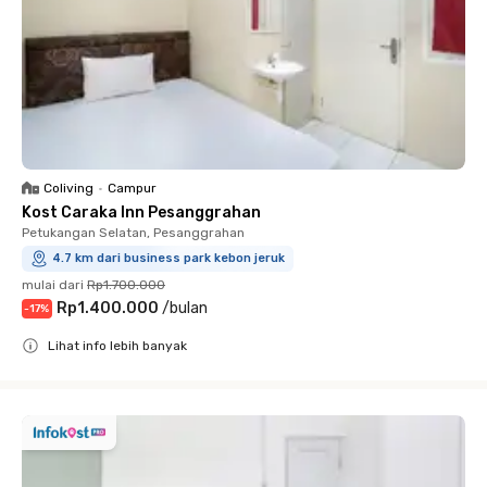
Coliving
•
Campur
Kost Caraka Inn Pesanggrahan
Petukangan Selatan, Pesanggrahan
4.7 km dari business park kebon jeruk
mulai dari
Rp1.700.000
Rp1.400.000
/
bulan
-
17
%
Lihat info lebih banyak
Close