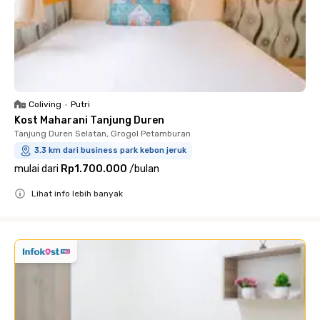
Coliving
•
Putri
Kost Maharani Tanjung Duren
Tanjung Duren Selatan, Grogol Petamburan
3.3 km dari business park kebon jeruk
mulai dari
Rp1.700.000
/
bulan
Lihat info lebih banyak
Close