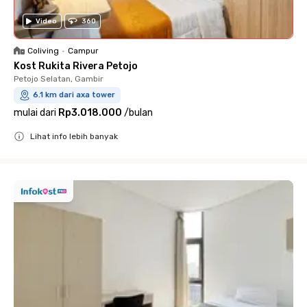
Video
360
Coliving
•
Campur
Kost Rukita Rivera Petojo
Petojo Selatan, Gambir
6.1 km dari axa tower
mulai dari
Rp3.018.000
/
bulan
Lihat info lebih banyak
Close