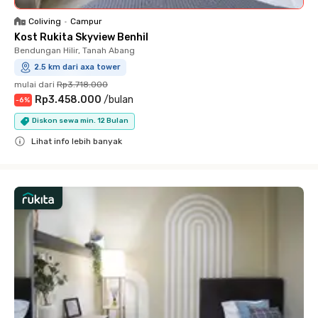
Coliving
•
Campur
Kost Rukita Skyview Benhil
Bendungan Hilir, Tanah Abang
2.5 km dari axa tower
mulai dari
Rp3.718.000
Rp3.458.000
/
bulan
-
6
%
Diskon sewa min. 12 Bulan
Lihat info lebih banyak
Close