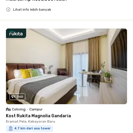
Lihat info lebih banyak
Close
360
Coliving
•
Campur
Kost Rukita Magnolia Gandaria
Kramat Pela, Kebayoran Baru
4.7 km dari axa tower