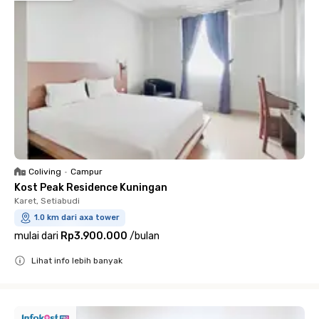
Coliving
•
Campur
Kost Peak Residence Kuningan
Karet, Setiabudi
1.0 km dari axa tower
mulai dari
Rp3.900.000
/
bulan
Lihat info lebih banyak
Close