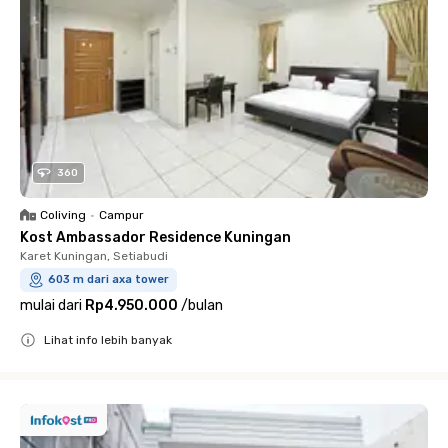
360
Coliving
•
Campur
Kost Ambassador Residence Kuningan
Karet Kuningan, Setiabudi
603 m dari axa tower
mulai dari
Rp4.950.000
/
bulan
Lihat info lebih banyak
Close