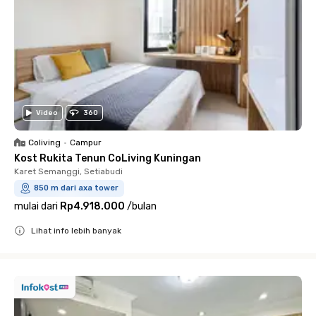
Video
360
Coliving
•
Campur
Kost Rukita Tenun CoLiving Kuningan
Karet Semanggi, Setiabudi
850 m dari axa tower
mulai dari
Rp4.918.000
/
bulan
Lihat info lebih banyak
Close