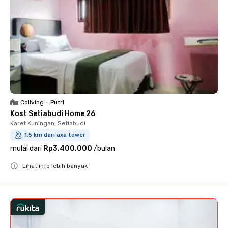
Coliving
•
Putri
Kost Setiabudi Home 26
Karet Kuningan, Setiabudi
1.5 km dari axa tower
mulai dari
Rp3.400.000
/
bulan
Lihat info lebih banyak
Close