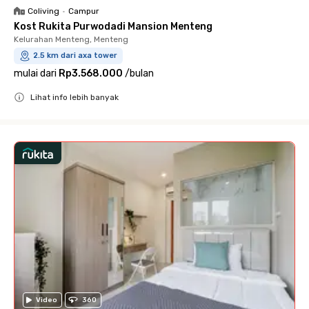
Coliving
•
Campur
Kost Rukita Purwodadi Mansion Menteng
Kelurahan Menteng, Menteng
2.5 km dari axa tower
mulai dari
Rp3.568.000
/
bulan
Lihat info lebih banyak
Close
Video
360