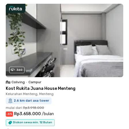
360
Coliving
•
Campur
Kost Rukita Juana House Menteng
Kelurahan Menteng, Menteng
2.6 km dari axa tower
mulai dari
Rp3.918.000
Rp3.658.000
/
bulan
-
6
%
Diskon sewa min. 12 Bulan