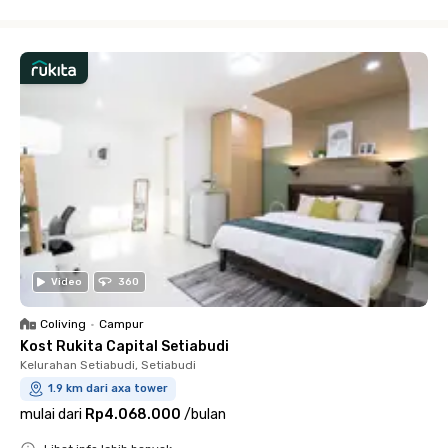
Close
Video
360
Coliving
•
Campur
Kost Rukita Capital Setiabudi
Kelurahan Setiabudi, Setiabudi
1.9 km dari axa tower
mulai dari
Rp4.068.000
/
bulan