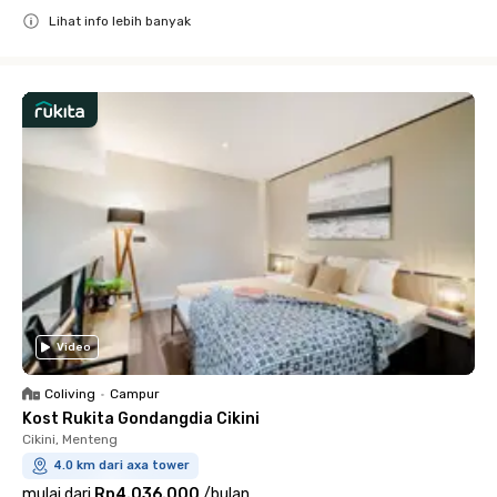
Lihat info lebih banyak
Close
Video
Coliving
•
Campur
Kost Rukita Gondangdia Cikini
Cikini, Menteng
4.0 km dari axa tower
mulai dari
Rp4.036.000
/
bulan