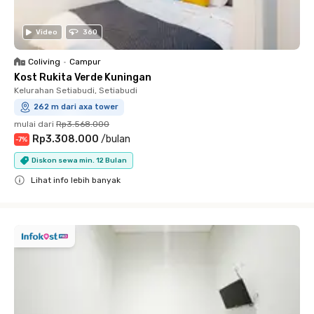
Video
360
Coliving
•
Campur
Kost Rukita Verde Kuningan
Kelurahan Setiabudi, Setiabudi
262 m dari axa tower
mulai dari
Rp3.568.000
Rp3.308.000
/
bulan
-
7
%
Diskon sewa min. 12 Bulan
Lihat info lebih banyak
Close