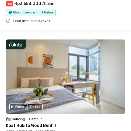
Rp3.558.000
/
bulan
-
6
%
Diskon sewa min. 12 Bulan
Lihat info lebih banyak
Close
Video
360
Coliving
•
Campur
Kost Rukita Wood Benhil