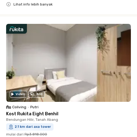
Lihat info lebih banyak
Close
Video
360
Coliving
•
Putri
Kost Rukita Eight Benhil
Bendungan Hilir, Tanah Abang
2.1 km dari axa tower
mulai dari
Rp3.818.000