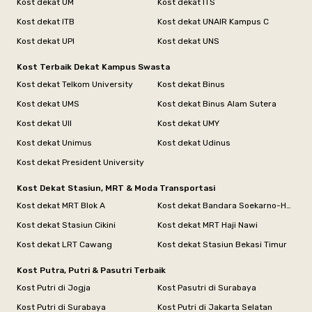
Kost dekat UM
Kost dekat ITS
Kost dekat ITB
Kost dekat UNAIR Kampus C
Kost dekat UPI
Kost dekat UNS
Kost Terbaik Dekat Kampus Swasta
Kost dekat Telkom University
Kost dekat Binus
Kost dekat UMS
Kost dekat Binus Alam Sutera
Kost dekat UII
Kost dekat UMY
Kost dekat Unimus
Kost dekat Udinus
Kost dekat President University
Kost Dekat Stasiun, MRT & Moda Transportasi
Kost dekat MRT Blok A
Kost dekat Bandara Soekarno-Hatta
Kost dekat Stasiun Cikini
Kost dekat MRT Haji Nawi
Kost dekat LRT Cawang
Kost dekat Stasiun Bekasi Timur
Kost Putra, Putri & Pasutri Terbaik
Kost Putri di Jogja
Kost Pasutri di Surabaya
Kost Putri di Surabaya
Kost Putri di Jakarta Selatan