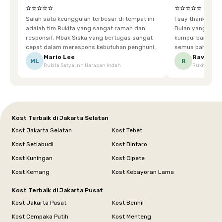
⭐⭐⭐⭐⭐
⭐⭐⭐⭐⭐
Salah satu keunggulan terbesar di tempat ini
I say thankyou s
adalah tim Rukita yang sangat ramah dan
Bulan yang super happy! banyak tem
responsif. Mbak Siska yang bertugas sangat
kumpul bareng mak
cepat dalam merespons kebutuhan penghuni.
semua bahagia ad
Ketika saya meminta keset karena sempat
mgkn saran dari air aja & kebersihan lebih di
Mario Lee
Ravena
ML
R
Rukita Satya Inn Harapan Indah
Rukita Dimi
terpeleset, permintaan tersebut langsung
tingkatka
dipenuhi dengan cepat. Terima kasih Mbak
Siska.
Kost Terbaik di Jakarta Selatan
Kost Jakarta Selatan
Kost Tebet
Kost Setiabudi
Kost Bintaro
Kost Kuningan
Kost Cipete
Kost Kemang
Kost Kebayoran Lama
Kost Terbaik di Jakarta Pusat
Kost Jakarta Pusat
Kost Benhil
Kost Cempaka Putih
Kost Menteng