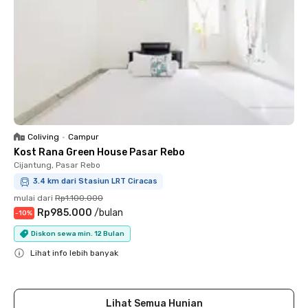
Coliving
•
Campur
Kost Rana Green House Pasar Rebo
Cijantung, Pasar Rebo
3.4 km dari Stasiun LRT Ciracas
mulai dari
Rp1.100.000
Rp985.000
/
bulan
-
10
%
Diskon sewa min. 12 Bulan
Lihat info lebih banyak
Close
Lihat Semua Hunian