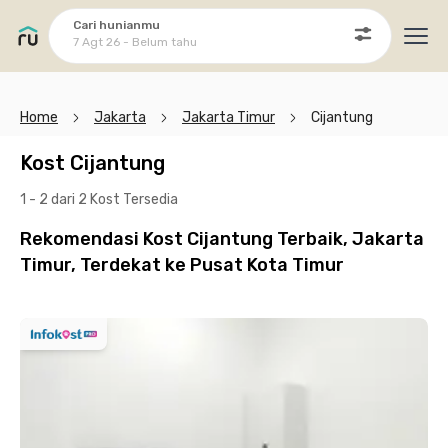
Cari hunianmu
7 Agt 26 - Belum tahu
Ope
Home
Jakarta
Jakarta Timur
Cijantung
Kost Cijantung
1 - 2 dari 2 Kost
Tersedia
Rekomendasi Kost Cijantung Terbaik, Jakarta
Timur, Terdekat ke Pusat Kota Timur