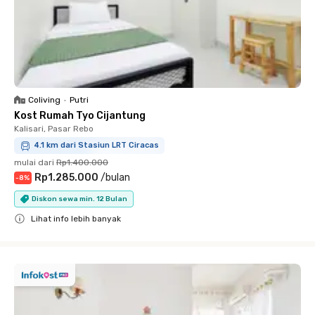
Coliving
•
Putri
Kost Rumah Tyo Cijantung
Kalisari, Pasar Rebo
4.1 km dari Stasiun LRT Ciracas
mulai dari
Rp1.400.000
Rp1.285.000
/
bulan
-
8
%
Diskon sewa min. 12 Bulan
Lihat info lebih banyak
Close