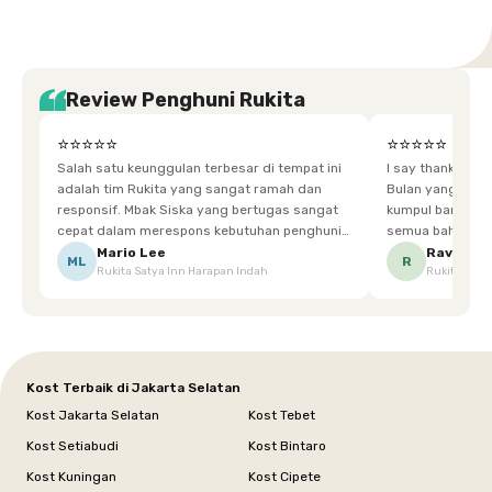
Review Penghuni Rukita
⭐⭐⭐⭐⭐
⭐⭐⭐⭐⭐
Salah satu keunggulan terbesar di tempat ini
I say thankyou s
adalah tim Rukita yang sangat ramah dan
Bulan yang super happy! banyak tem
responsif. Mbak Siska yang bertugas sangat
kumpul bareng mak
cepat dalam merespons kebutuhan penghuni.
semua bahagia ad
Ketika saya meminta keset karena sempat
mgkn saran dari air aja & kebersihan lebih di
Mario Lee
Ravena
ML
R
Rukita Satya Inn Harapan Indah
Rukita Dimi
terpeleset, permintaan tersebut langsung
tingkatka
dipenuhi dengan cepat. Terima kasih Mbak
Siska.
Kost Terbaik di Jakarta Selatan
Kost Jakarta Selatan
Kost Tebet
Kost Setiabudi
Kost Bintaro
Kost Kuningan
Kost Cipete