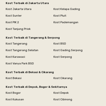
Kost Terbaik di Jakarta Utara
Kost Jakarta Utara
Kost Kelapa Gading
Kost Sunter
Kost Pluit
Kost PIK 2
Kost Pademangan
Kost Tanjung Priok
Kost Terbaik di Tangerang & Serpong
Kost Tangerang
Kost BSD
Kost Tangerang Selatan
Kost Gading Serpong
Kost Karawaci
Kost Serpong
Kost Vanya Park BSD
Kost Terbaik di Bekasi & Cikarang
Kost Bekasi
Kost Cikarang
Kost Terbaik di Depok, Bogor & Sekitarnya
Kost Bogor
Kost Depok
Kost Kukusan
Kost Cibinong