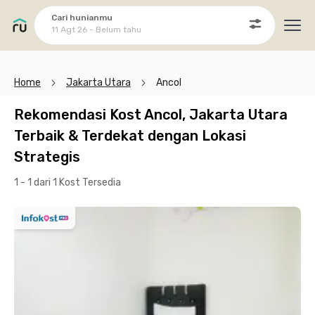
Cari hunianmu
11 Agt 26 - Belum tahu
Ope
Home
Jakarta Utara
Ancol
Rekomendasi Kost Ancol, Jakarta Utara
Terbaik & Terdekat dengan Lokasi
Strategis
1 - 1 dari 1 Kost
Tersedia