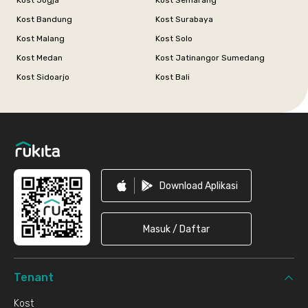
Kost Jogja
Kost Semarang
Kost Bandung
Kost Surabaya
Kost Malang
Kost Solo
Kost Medan
Kost Jatinangor Sumedang
Kost Sidoarjo
Kost Bali
Footer
Download Aplikasi
Masuk / Daftar
Tenant
Kost