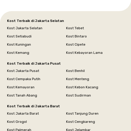
Kost Terbaik di Jakarta Selatan
Kost Jakarta Selatan
Kost Tebet
Kost Setiabudi
Kost Bintaro
Kost Kuningan
Kost Cipete
Kost Kemang
Kost Kebayoran Lama
Kost Terbaik di Jakarta Pusat
Kost Jakarta Pusat
Kost Benhil
Kost Cempaka Putih
Kost Menteng
Kost Kemayoran
Kost Kebon Kacang
Kost Tanah Abang
Kost Sudirman
Kost Terbaik di Jakarta Barat
Kost Jakarta Barat
Kost Tanjung Duren
Kost Grogol
Kost Cengkareng
Kost Palmerah
Kost Jelambar