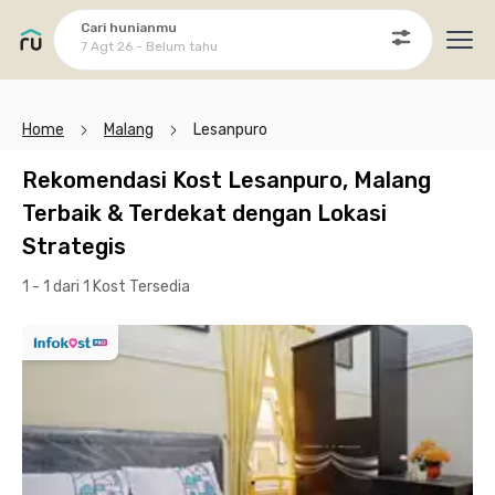
Cari hunianmu
7 Agt 26 - Belum tahu
Ope
Home
Malang
Lesanpuro
Rekomendasi Kost Lesanpuro, Malang
Terbaik & Terdekat dengan Lokasi
Strategis
1 - 1 dari 1 Kost
Tersedia