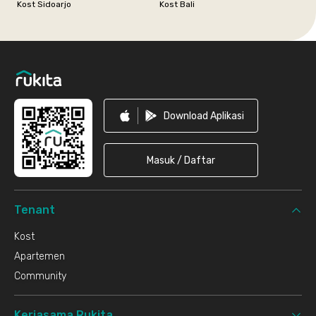
Kost Sidoarjo
Kost Bali
Footer
Download Aplikasi
Masuk / Daftar
Tenant
Kost
Apartemen
Community
Kerjasama Rukita