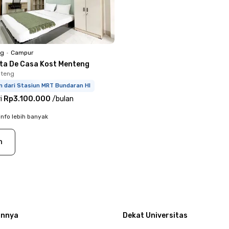
ng
•
Campur
sta De Casa Kost Menteng
nteng
m dari Stasiun MRT Bundaran HI
i
Rp3.100.000
/
bulan
info lebih banyak
n
innya
Dekat Universitas