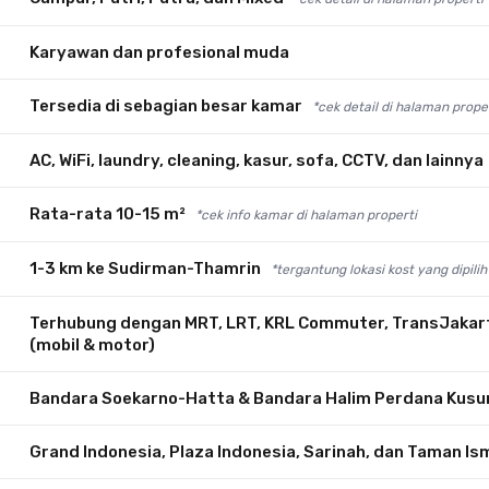
Karyawan dan profesional muda
Tersedia di sebagian besar kamar
*cek detail di halaman prope
AC, WiFi, laundry, cleaning, kasur, sofa, CCTV, dan lainnya
Rata-rata 10-15 m²
*cek info kamar di halaman properti
1-3 km ke Sudirman-Thamrin
*tergantung lokasi kost yang dipilih
Terhubung dengan MRT, LRT, KRL Commuter, TransJakarta
(mobil & motor)
Bandara Soekarno-Hatta & Bandara Halim Perdana Kus
Grand Indonesia, Plaza Indonesia, Sarinah, dan Taman Is