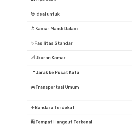
🎯
Ideal untuk
🚿
Kamar Mandi Dalam
✨
Fasilitas Standar
📐
Ukuran Kamar
📍
Jarak ke Pusat Kota
🚌
Transportasi Umum
✈️
Bandara Terdekat
🛍️
Tempat Hangout Terkenal