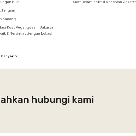
ungan Hilir
Kost Dekat Institut Kesenian Jakart
t Tengsin
on Kacang
asi Kost Pegangsaan, Jakarta
baik & Terdekat dengan Lokasi
i
h banyak
Silahkan hubungi kami