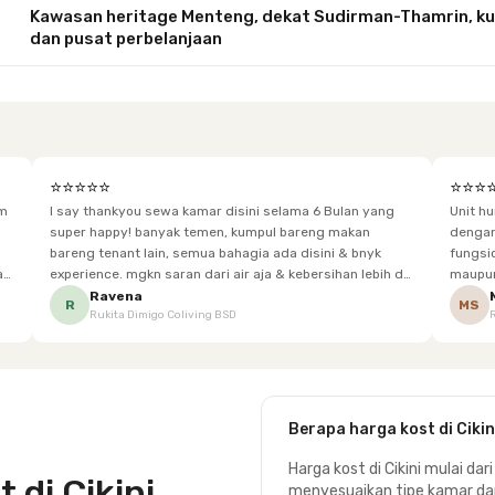
Kawasan heritage Menteng, dekat Sudirman-Thamrin, kuli
dan pusat perbelanjaan
⭐⭐⭐⭐⭐
⭐⭐⭐
im
I say thankyou sewa kamar disini selama 6 Bulan yang
Unit h
super happy! banyak temen, kumpul bareng makan
dengan baik. Desain kamar modern, bersi
bareng tenant lain, semua bahagia ada disini & bnyk
fungsional, sehingga cocok untuk
experience. mgkn saran dari air aja & kebersihan lebih di
maupun panjang. Fasil
tingkatkan lagi. but, I love Rukita
sesuai dengan kebutuhan p
Ravena
R
MS
Rukita Dimigo Coliving BSD
Berapa harga kost di Cikin
Harga kost di Cikini mulai dari
 di Cikini
menyesuaikan tipe kamar dan f