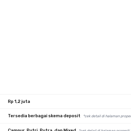
Rp 1,2 juta
Tersedia berbagai skema deposit
*cek detail di halaman proper
Campur, Putri, Putra, dan Mixed
*cek detail di halaman properti