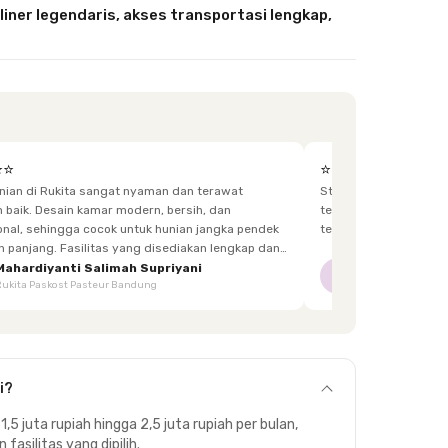
ner legendaris, akses transportasi lengkap,
⭐⭐
⭐⭐⭐⭐⭐
unian di Rukita sangat nyaman dan terawat
Staff yg menjaga dis
h, dan
terkadang lupa bawa kunci, dan sangat fast response.
 hunian jangka pendek
tetangga d
itas yang disediakan lengkap dan
enghuni, mulai dari furnitur,
Mahardiyanti Salimah Supriyani
Nur Indriani
NI
Rukita Paskost Pasteur Bandung
Rukita Lilo Living
area bersama, hingga akses yang mudah.
i?
 1,5 juta rupiah hingga 2,5 juta rupiah per bulan,
asilitas yang dipilih.