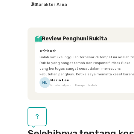
🌆
Karakter Area
Review Penghuni Rukita
⭐⭐⭐⭐⭐
Salah satu keunggulan terbesar di tempat ini adalah t
Rukita yang sangat ramah dan responsif. Mbak Siska
yang bertugas sangat cepat dalam merespons
kebutuhan penghuni. Ketika saya meminta keset karena
sempat terpeleset, permintaan tersebut langsung
Mario Lee
ML
Rukita Satya Inn Harapan Indah
dipenuhi dengan cepat. Terima kasih Mbak Siska.
?
Selebihnya tentang kost