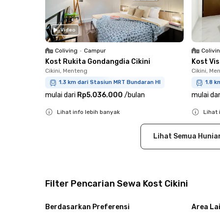
Video
Coliving
•
Campur
Colivi
Kost Rukita Gondangdia Cikini
Kost Vi
Cikini, Menteng
Cikini, Me
1.3 km dari Stasiun MRT Bundaran HI
1.8 k
mulai dari
Rp5.036.000
/
bulan
mulai dar
Lihat info lebih banyak
Lihat 
Close
Close
Lihat Semua Hunia
Filter Pencarian Sewa Kost Cikini
Berdasarkan Preferensi
Area La