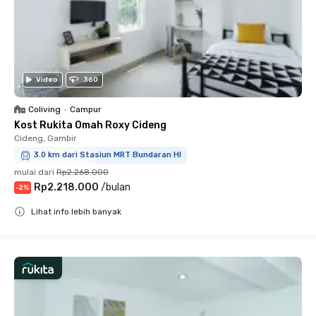
Video
360
Coliving
•
Campur
Kost Rukita Omah Roxy Cideng
Cideng, Gambir
3.0 km dari Stasiun MRT Bundaran HI
mulai dari
Rp2.268.000
Rp2.218.000
/
bulan
-
2
%
Lihat info lebih banyak
Close