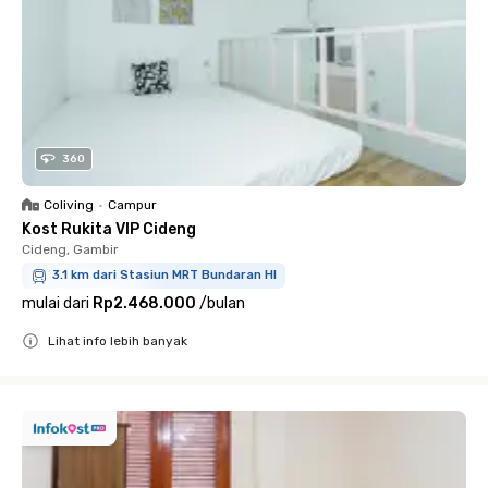
360
Coliving
•
Campur
Kost Rukita VIP Cideng
Cideng, Gambir
3.1 km dari Stasiun MRT Bundaran HI
mulai dari
Rp2.468.000
/
bulan
Lihat info lebih banyak
Close