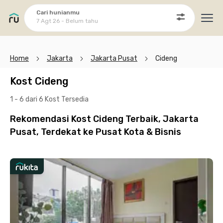
Cari hunianmu
7 Agt 26 - Belum tahu
Ope
Home
Jakarta
Jakarta Pusat
Cideng
Kost Cideng
1 - 6 dari 6 Kost
Tersedia
Rekomendasi Kost Cideng Terbaik, Jakarta
Pusat, Terdekat ke Pusat Kota & Bisnis