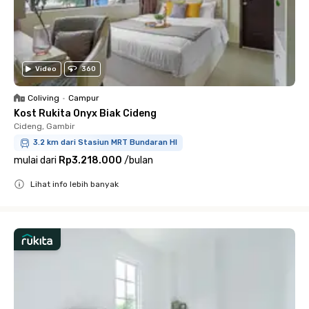
Video
360
Coliving
•
Campur
Kost Rukita Onyx Biak Cideng
Cideng, Gambir
3.2 km dari Stasiun MRT Bundaran HI
mulai dari
Rp3.218.000
/
bulan
Lihat info lebih banyak
Close