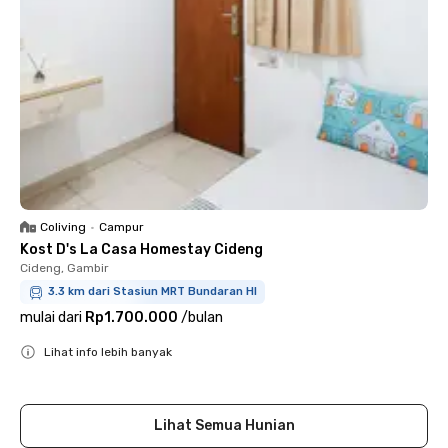
Coliving
•
Campur
Kost D's La Casa Homestay Cideng
Cideng, Gambir
3.3 km dari Stasiun MRT Bundaran HI
mulai dari
Rp1.700.000
/
bulan
Lihat info lebih banyak
Close
Lihat Semua Hunian