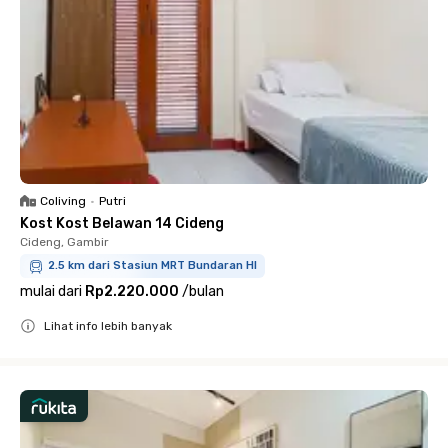
Coliving
•
Putri
Kost Kost Belawan 14 Cideng
Cideng, Gambir
2.5 km dari Stasiun MRT Bundaran HI
mulai dari
Rp2.220.000
/
bulan
Lihat info lebih banyak
Close