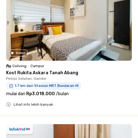
Video
Coliving
•
Campur
Kost Rukita Askara Tanah Abang
Petojo Selatan, Gambir
1.7 km dari Stasiun MRT Bundaran HI
mulai dari
Rp3.018.000
/
bulan
Lihat info lebih banyak
Close