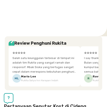
Setiabudi
Cilandak
Depok
Kemanggisan
Semarang
Medan
Tangerang
Bali
Yogyakarta
Jakarta
Jakarta
Jawa
Jakarta
Jawa
Sumatera
Selatan
Banten
Selatan
Barat
Barat
Bali
Yogyakarta
Tengah
Utara
Review Penghuni Rukita
⭐⭐⭐⭐⭐
⭐⭐⭐⭐⭐
Salah satu keunggulan terbesar di tempat ini
I say thankyou s
adalah tim Rukita yang sangat ramah dan
Bulan yang super happy! banyak tem
responsif. Mbak Siska yang bertugas sangat
kumpul bareng mak
cepat dalam merespons kebutuhan penghuni.
semua bahagia ad
Ketika saya meminta keset karena sempat
mgkn saran dari air aja & kebersihan lebih di
Mario Lee
Ravena
ML
R
Rukita Satya Inn Harapan Indah
Rukita Dimi
terpeleset, permintaan tersebut langsung
tingkatka
dipenuhi dengan cepat. Terima kasih Mbak
Siska.
?
Pertanyaan Seputar Kost di Cideng